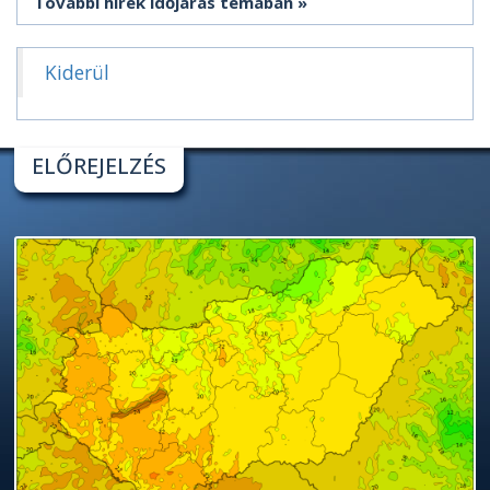
További hírek időjárás témában
Kiderül
ELŐREJELZÉS