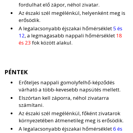
fordulhat elő zápor, néhol zivatar.
Az északi szél megélénkül, helyenként meg is
erősödik.
A legalacsonyabb éjszakai hőmérséklet
5 és
12
, a legmagasabb nappali hőmérséklet
18
és 23
fok között alakul.
PÉNTEK
Erőteljes nappali gomolyfelhő-képződés
várható a több-kevesebb napsütés mellett.
Elszórtan kell záporra, néhol zivatarra
számítani.
Az északi szél megélénkül, főként zivatarok
környezetében átmenetileg meg is erősödik.
A legalacsonyabb éjszakai hőmérséklet
6 és