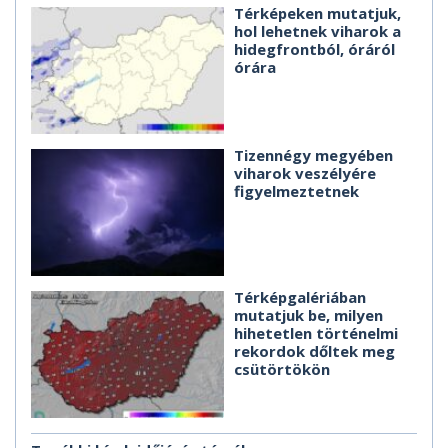
Térképeken mutatjuk,
hol lehetnek viharok a
hidegfrontból, óráról
órára
Tizennégy megyében
viharok veszélyére
figyelmeztetnek
Térképgalériában
mutatjuk be, milyen
hihetetlen történelmi
rekordok dőltek meg
csütörtökön