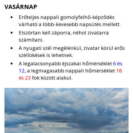
VASÁRNAP
Erőteljes nappali gomolyfelhő-képződés
várható a több-kevesebb napsütés mellett.
Elszórtan kell záporra, néhol zivatarra
számítani.
A nyugati szél megélénkül, zivatar körül erős
széllökések is lehetnek.
A legalacsonyabb éjszakai hőmérséklet
6 és
12
, a legmagasabb nappali hőmérséklet
18
és 23
fok között alakul.