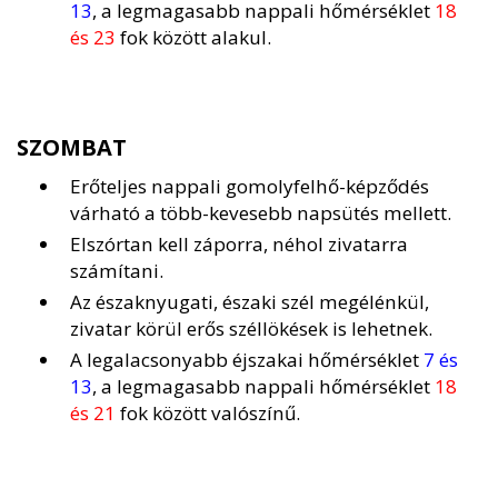
13
, a legmagasabb nappali hőmérséklet
18
és 23
fok között alakul.
SZOMBAT
Erőteljes nappali gomolyfelhő-képződés
várható a több-kevesebb napsütés mellett.
Elszórtan kell záporra, néhol zivatarra
számítani.
Az északnyugati, északi szél megélénkül,
zivatar körül erős széllökések is lehetnek.
A legalacsonyabb éjszakai hőmérséklet
7 és
13
, a legmagasabb nappali hőmérséklet
18
és 21
fok között valószínű.