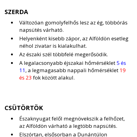
SZERDA
Változóan gomolyfelhős lesz az ég, többórás
napsütés várható.
Helyenként kisebb zápor, az Alföldön esetleg
néhol zivatar is kialakulhat.
Az északi szél többfelé megerősödik.
A legalacsonyabb éjszakai hőmérséklet
5 és
11
, a legmagasabb nappali hőmérséklet
19
és 23
fok között alakul.
CSÜTÖRTÖK
Északnyugat felől megnövekszik a felhőzet,
az Alföldön várható a legtöbb napsütés.
Elszórtan, elsősorban a Dunántúlon