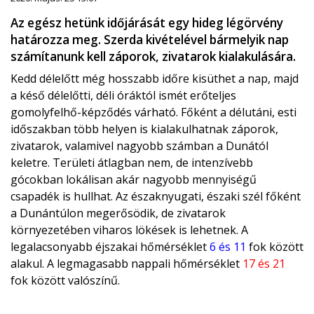
Az egész hetünk időjárását egy hideg légörvény
határozza meg. Szerda kivételével bármelyik nap
számítanunk kell záporok, zivatarok kialakulására.
Kedd délelőtt még hosszabb időre kisüthet a nap, majd
a késő délelőtti, déli óráktól ismét erőteljes
gomolyfelhő-képződés várható. Főként a délutáni, esti
időszakban több helyen is kialakulhatnak záporok,
zivatarok, valamivel nagyobb számban a Dunától
keletre. Területi átlagban nem, de intenzívebb
gócokban lokálisan akár nagyobb mennyiségű
csapadék is hullhat. Az északnyugati, északi szél főként
a Dunántúlon megerősödik, de zivatarok
környezetében viharos lökések is lehetnek. A
legalacsonyabb éjszakai hőmérséklet
6 és 11
fok között
alakul. A legmagasabb nappali hőmérséklet
17 és 21
fok között valószínű.