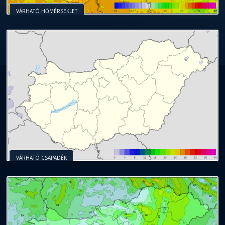
VÁRHATÓ HŐMÉRSÉKLET
VÁRHATÓ CSAPADÉK