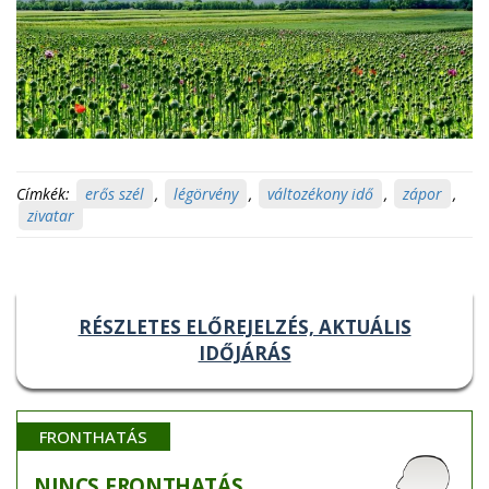
Címkék:
erős szél
,
légörvény
,
változékony idő
,
zápor
,
zivatar
RÉSZLETES ELŐREJELZÉS, AKTUÁLIS
IDŐJÁRÁS
FRONTHATÁS
NINCS
FRONTHATÁS