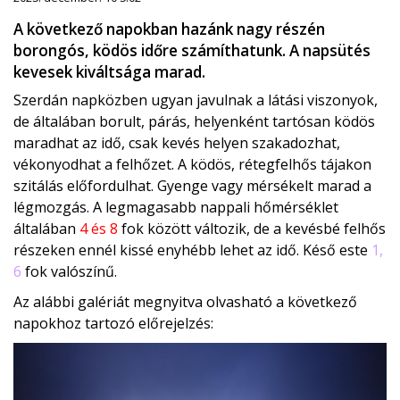
A következő napokban hazánk nagy részén
borongós, ködös időre számíthatunk. A napsütés
kevesek kiváltsága marad.
Szerdán napközben ugyan javulnak a látási viszonyok,
de általában borult, párás, helyenként tartósan ködös
maradhat az idő, csak kevés helyen szakadozhat,
vékonyodhat a felhőzet. A ködös, rétegfelhős tájakon
szitálás előfordulhat. Gyenge vagy mérsékelt marad a
légmozgás. A legmagasabb nappali hőmérséklet
általában
4 és 8
fok között változik, de a kevésbé felhős
részeken ennél kissé enyhébb lehet az idő. Késő este
1,
6
fok valószínű.
Az alábbi galériát megnyitva olvasható a következő
napokhoz tartozó előrejelzés: