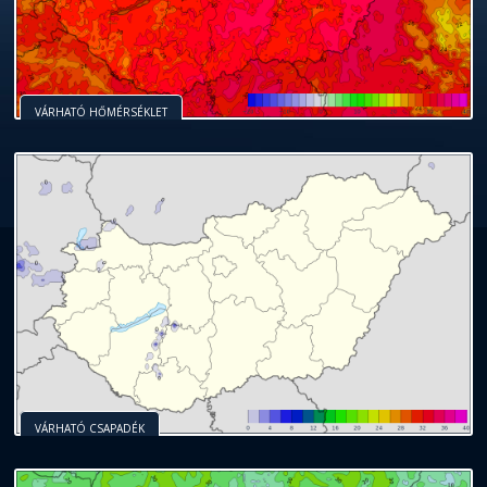
VÁRHATÓ HŐMÉRSÉKLET
VÁRHATÓ CSAPADÉK