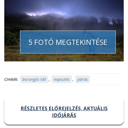
5 FOTÓ MEGTEKINTÉSE
Címkék:
borongós idő
,
napsütés
,
párás
RÉSZLETES ELŐREJELZÉS, AKTUÁLIS
IDŐJÁRÁS