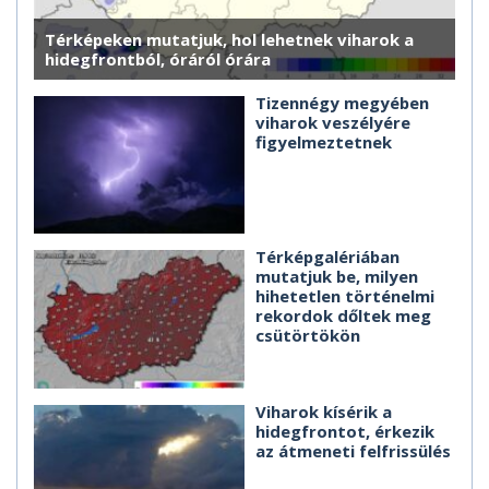
Térképeken mutatjuk, hol lehetnek viharok a
hidegfrontból, óráról órára
Tizennégy megyében
viharok veszélyére
figyelmeztetnek
Térképgalériában
mutatjuk be, milyen
hihetetlen történelmi
rekordok dőltek meg
csütörtökön
Viharok kísérik a
hidegfrontot, érkezik
az átmeneti felfrissülés