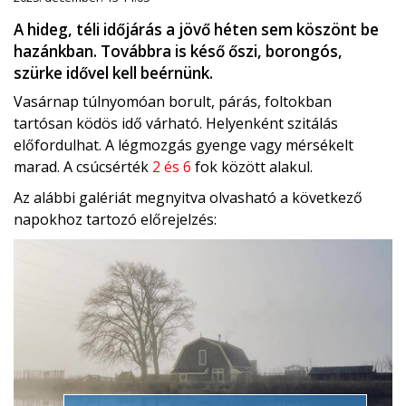
A hideg, téli időjárás a jövő héten sem köszönt be
hazánkban. Továbbra is késő őszi, borongós,
szürke idővel kell beérnünk.
Vasárnap túlnyomóan borult, párás, foltokban
tartósan ködös idő várható. Helyenként szitálás
előfordulhat. A légmozgás gyenge vagy mérsékelt
marad. A csúcsérték
2 és 6
fok között alakul.
Az alábbi galériát megnyitva olvasható a következő
napokhoz tartozó előrejelzés: