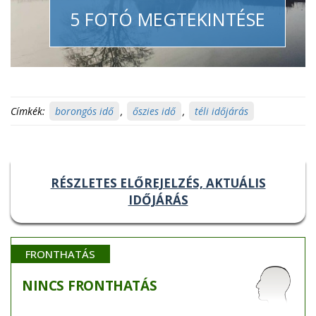
5 FOTÓ MEGTEKINTÉSE
Címkék:
borongós idő
,
őszies idő
,
téli időjárás
RÉSZLETES ELŐREJELZÉS, AKTUÁLIS
IDŐJÁRÁS
FRONTHATÁS
NINCS
FRONTHATÁS