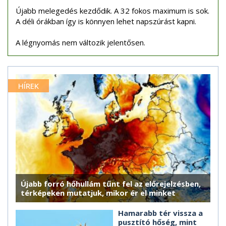
Újabb melegedés kezdődik. A 32 fokos maximum is sok.
A déli órákban így is könnyen lehet napszúrást kapni.
A légnyomás nem változik jelentősen.
HÍREK
Újabb forró hőhullám tűnt fel az előrejelzésben,
térképeken mutatjuk, mikor ér el minket
Hamarabb tér vissza a
pusztító hőség, mint