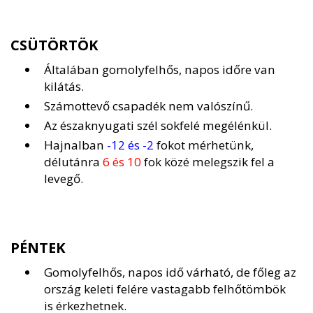
CSÜTÖRTÖK
Általában gomolyfelhős, napos időre van
kilátás.
Számottevő csapadék nem valószínű.
Az északnyugati szél sokfelé megélénkül.
Hajnalban
-12 és -2
fokot mérhetünk,
délutánra
6 és 10
fok közé melegszik fel a
levegő.
PÉNTEK
Gomolyfelhős, napos idő várható, de főleg az
ország keleti felére vastagabb felhőtömbök
is érkezhetnek.