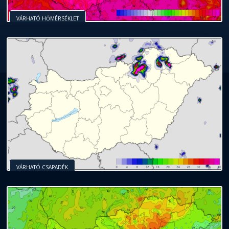
VÁRHATÓ HŐMÉRSÉKLET
VÁRHATÓ CSAPADÉK