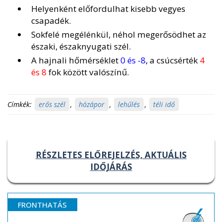
Helyenként előfordulhat kisebb vegyes
csapadék.
Sokfelé megélénkül, néhol megerősödhet az
északi, északnyugati szél.
A hajnali hőmérséklet
0 és -8
, a csúcsérték
4
és 8
fok között valószínű.
Címkék:
erős szél
,
hózápor
,
lehűlés
,
téli idő
RÉSZLETES ELŐREJELZÉS, AKTUÁLIS
IDŐJÁRÁS
FRONTHATÁS