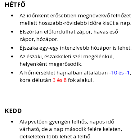
HÉTFŐ
Az időnként erősebben megnövekvő felhőzet
mellett hosszabb-rövidebb időre kisüt a nap.
Elszórtan előfordulhat zápor, havas eső
zápor, hózápor.
Éjszaka egy-egy intenzívebb hózápor is lehet.
Az északi, északkeleti szél megélénkül,
helyenként megerősödik.
A hőmérséklet hajnalban általában
-10 és -1
,
kora délután
3 és 8
fok alakul.
KEDD
Alapvetően gyengén felhős, napos idő
várható, de a nap második felére keleten,
délkeleten több lehet a felhő.