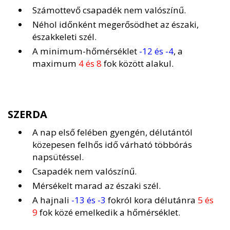
Számottevő csapadék nem valószínű.
Néhol időnként megerősödhet az északi,
északkeleti szél.
A minimum-hőmérséklet
-12 és -4
, a
maximum
4 és 8
fok között alakul.
SZERDA
A nap első felében gyengén, délutántól
közepesen felhős idő várható többórás
napsütéssel.
Csapadék nem valószínű.
Mérsékelt marad az északi szél.
A hajnali
-13 és -3
fokról kora délutánra
5 és
9
fok közé emelkedik a hőmérséklet.