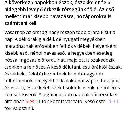
A következő napokban észak, északkelet felől
hidegebb levegő érkezik térségünk fölé. Az eső
mellett már kisebb havazásra, hózáporokra is
számítani kell.
Vasárnap az ország nagy részén több órára kisüt a
nap. A déli órákig a déli, délnyugati megyékben
maradhatnak erősebben felhős vidékek, helyenként
kisebb eső, néhol havas eső, a hegyekben esetleg
hószállingózás előfordulhat, majd ott is szakadozik,
csökken a felhőzet. A késő délutáni, esti óráktól észak,
északkelet felől érkezhetnek kisebb-nagyobb
felhőtömbök, amelyekből kialakulhat zápor, hózápor.
Az északi, északkeleti szelet sokfelé élénk, néhol erős
lökések kísérik. A legmagasabb nappali hőmérséklet
általában
6 és 11
fok között várható. Késő este
-4, +1
fok valószínű.