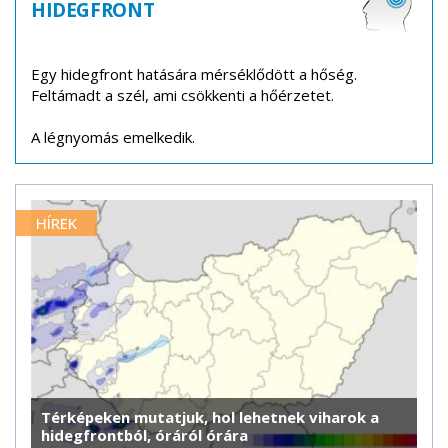
HIDEGFRONT
Egy hidegfront hatására mérséklődött a hőség.
Feltámadt a szél, ami csökkenti a hőérzetet.
A légnyomás emelkedik.
HÍREK
Térképeken mutatjuk, hol lehetnek viharok a
hidegfrontból, óráról órára