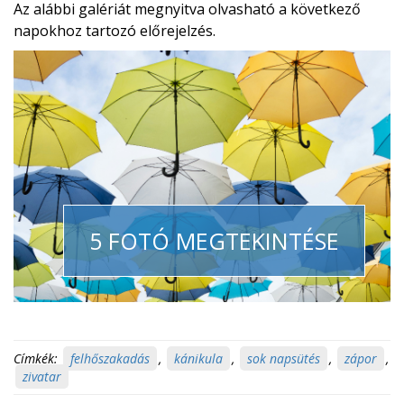
Az alábbi galériát megnyitva olvasható a következő
napokhoz tartozó előrejelzés.
5 FOTÓ MEGTEKINTÉSE
Címkék:
felhőszakadás
,
kánikula
,
sok napsütés
,
zápor
,
zivatar