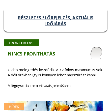
RÉSZLETES ELŐREJELZÉS, AKTUÁLIS
IDŐJÁRÁS
FRONTHATÁS
NINCS
FRONTHATÁS
Újabb melegedés kezdődik. A 32 fokos maximum is sok.
A déli órákban így is könnyen lehet napszúrást kapni.
A légnyomás nem változik jelentősen.
HÍREK