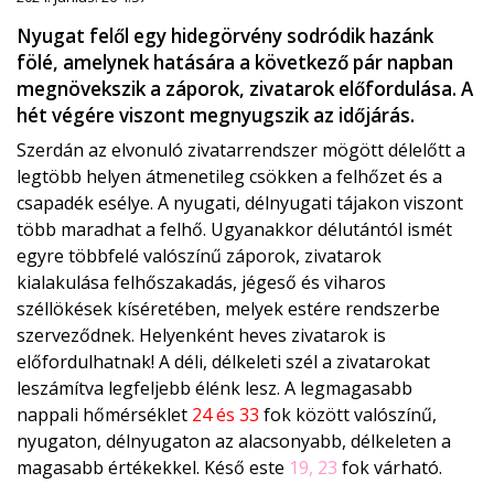
Nyugat felől egy hidegörvény sodródik hazánk
fölé, amelynek hatására a következő pár napban
megnövekszik a záporok, zivatarok előfordulása. A
hét végére viszont megnyugszik az időjárás.
Szerdán az elvonuló zivatarrendszer mögött délelőtt a
legtöbb helyen átmenetileg csökken a felhőzet és a
csapadék esélye. A nyugati, délnyugati tájakon viszont
több maradhat a felhő. Ugyanakkor délutántól ismét
egyre többfelé valószínű záporok, zivatarok
kialakulása felhőszakadás, jégeső és viharos
széllökések kíséretében, melyek estére rendszerbe
szerveződnek. Helyenként heves zivatarok is
előfordulhatnak! A déli, délkeleti szél a zivatarokat
leszámítva legfeljebb élénk lesz. A legmagasabb
nappali hőmérséklet
24 és 33
fok között valószínű,
nyugaton, délnyugaton az alacsonyabb, délkeleten a
magasabb értékekkel. Késő este
19, 23
fok várható.