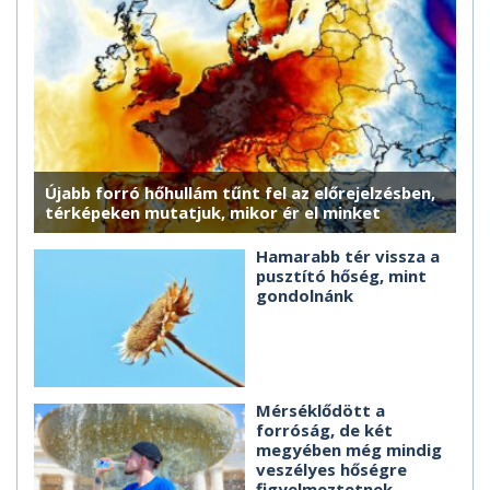
Újabb forró hőhullám tűnt fel az előrejelzésben,
térképeken mutatjuk, mikor ér el minket
Hamarabb tér vissza a
pusztító hőség, mint
gondolnánk
Mérséklődött a
forróság, de két
megyében még mindig
veszélyes hőségre
figyelmeztetnek