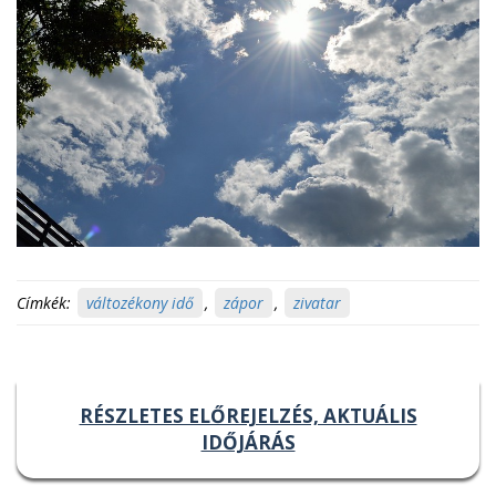
Címkék:
változékony idő
,
zápor
,
zivatar
RÉSZLETES ELŐREJELZÉS, AKTUÁLIS
IDŐJÁRÁS