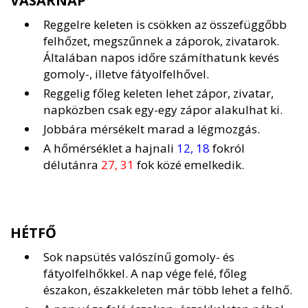
VASÁRNAP
Reggelre keleten is csökken az összefüggőbb
felhőzet, megszűnnek a záporok, zivatarok.
Általában napos időre számíthatunk kevés
gomoly-, illetve fátyolfelhővel.
Reggelig főleg keleten lehet zápor, zivatar,
napközben csak egy-egy zápor alakulhat ki.
Jobbára mérsékelt marad a légmozgás.
A hőmérséklet a hajnali
12, 18
fokról
délutánra
27, 31
fok közé emelkedik.
HÉTFŐ
Sok napsütés valószínű gomoly- és
fátyolfelhőkkel. A nap vége felé, főleg
északon, északkeleten már több lehet a felhő.