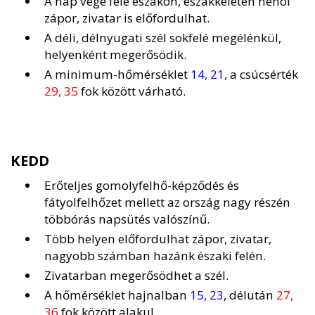
A nap vége felé északon, északkeleten néhol
zápor, zivatar is előfordulhat.
A déli, délnyugati szél sokfelé megélénkül,
helyenként megerősödik.
A minimum-hőmérséklet
14, 21
, a csúcsérték
29, 35
fok között várható.
KEDD
Erőteljes gomolyfelhő-képződés és
fátyolfelhőzet mellett az ország nagy részén
többórás napsütés valószínű.
Több helyen előfordulhat zápor, zivatar,
nagyobb számban hazánk északi felén.
Zivatarban megerősödhet a szél.
A hőmérséklet hajnalban
15, 23
, délután
27,
36
fok között alakul.