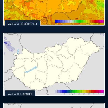
VÁRHATÓ HŐMÉRSÉKLET
VÁRHATÓ CSAPADÉK