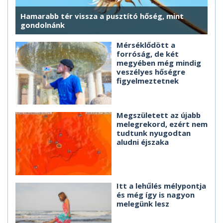
Hamarabb tér vissza a pusztító hőség, mint
gondolnánk
Mérséklődött a
forróság, de két
megyében még mindig
veszélyes hőségre
figyelmeztetnek
Megszületett az újabb
melegrekord, ezért nem
tudtunk nyugodtan
aludni éjszaka
Itt a lehűlés mélypontja
és még így is nagyon
melegünk lesz