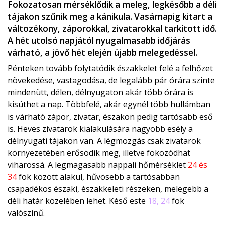
Fokozatosan mérséklődik a meleg, legkésőbb a déli
tájakon szűnik meg a kánikula. Vasárnapig kitart a
változékony, záporokkal, zivatarokkal tarkított idő.
A hét utolsó napjától nyugalmasabb időjárás
várható, a jövő hét elején újabb melegedéssel.
Pénteken tovább folytatódik északkelet felé a felhőzet
növekedése, vastagodása, de legalább pár órára szinte
mindenütt, délen, délnyugaton akár több órára is
kisüthet a nap. Többfelé, akár egynél több hullámban
is várható zápor, zivatar, északon pedig tartósabb eső
is. Heves zivatarok kialakulására nagyobb esély a
délnyugati tájakon van. A légmozgás csak zivatarok
környezetében erősödik meg, illetve fokozódhat
viharossá. A legmagasabb nappali hőmérséklet
24 és
34
fok között alakul, hűvösebb a tartósabban
csapadékos északi, északkeleti részeken, melegebb a
déli határ közelében lehet. Késő este
18, 24
fok
valószínű.