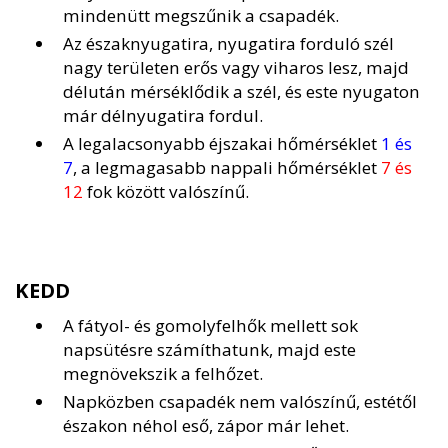
mindenütt megszűnik a csapadék.
Az északnyugatira, nyugatira forduló szél
nagy területen erős vagy viharos lesz, majd
délután mérséklődik a szél, és este nyugaton
már délnyugatira fordul.
A legalacsonyabb éjszakai hőmérséklet
1 és
7
, a legmagasabb nappali hőmérséklet
7 és
12
fok között valószínű.
KEDD
A fátyol- és gomolyfelhők mellett sok
napsütésre számíthatunk, majd este
megnövekszik a felhőzet.
Napközben csapadék nem valószínű, estétől
északon néhol eső, zápor már lehet.