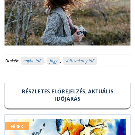
Címkék:
enyhe idő
,
fagy
,
változékony idő
RÉSZLETES ELŐREJELZÉS, AKTUÁLIS
IDŐJÁRÁS
HÍREK