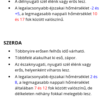
A délnyugati szél élénk vagy erős lesz.
A legalacsonyabb éjszakai hőmérséklet
-2 és
+5
, a legmagasabb nappali hőmérséklet
10
és 17
fok között valószínű.
SZERDA
Többnyire erősen felhős idő várható.
Többfelé alakulhat ki eső, zápor.
Az északnyugati, nyugati szél élénk vagy
erős, helyenként viharos lesz.
A legalacsonyabb éjszakai hőmérséklet
2 és
8
, a legmagasabb nappali hőmérséklet
általában
7 és 12
fok között valószínű, de
délkeleten néhány fokkal melegebb lesz.