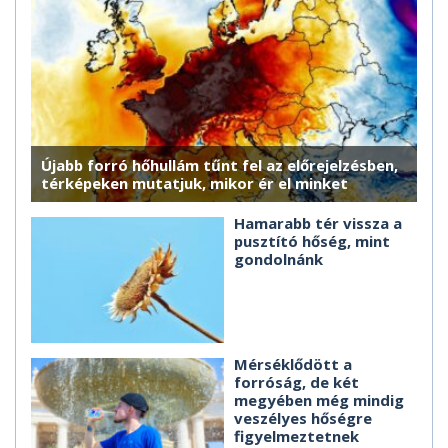
Újabb forró hőhullám tűnt fel az előrejelzésben,
térképeken mutatjuk, mikor ér el minket
Hamarabb tér vissza a
pusztító hőség, mint
gondolnánk
Mérséklődött a
forróság, de két
megyében még mindig
veszélyes hőségre
figyelmeztetnek