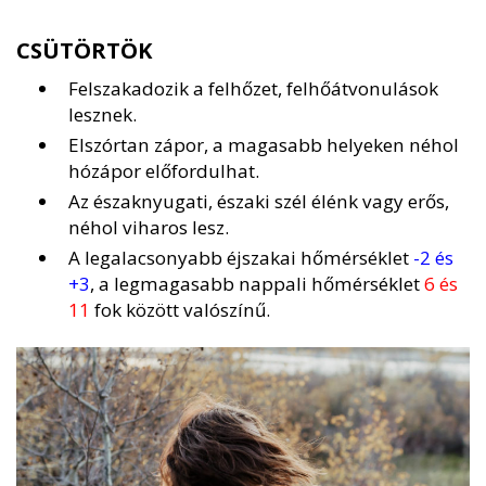
CSÜTÖRTÖK
Felszakadozik a felhőzet, felhőátvonulások
lesznek.
Elszórtan zápor, a magasabb helyeken néhol
hózápor előfordulhat.
Az északnyugati, északi szél élénk vagy erős,
néhol viharos lesz.
A legalacsonyabb éjszakai hőmérséklet
-2 és
+3
, a legmagasabb nappali hőmérséklet
6 és
11
fok között valószínű.