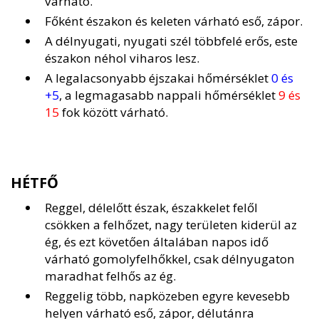
várható.
Főként északon és keleten várható eső, zápor.
A délnyugati, nyugati szél többfelé erős, este
északon néhol viharos lesz.
A legalacsonyabb éjszakai hőmérséklet
0 és
+5
, a legmagasabb nappali hőmérséklet
9 és
15
fok között várható.
HÉTFŐ
Reggel, délelőtt észak, északkelet felől
csökken a felhőzet, nagy területen kiderül az
ég, és ezt követően általában napos idő
várható gomolyfelhőkkel, csak délnyugaton
maradhat felhős az ég.
Reggelig több, napközeben egyre kevesebb
helyen várható eső, zápor, délutánra