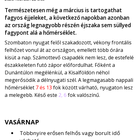
Természetesen még a március is tartogathat
fagyos éjjeleket, a következő napokban azonban
az ország legnagyobb részén éjszaka sem süllyed
fagypont alá a hőmérséklet.
Szombaton nyugat felől szakadozott, vékony frontális
felhőzet vonul át az országon, emellett több órára
kisüt a nap. Számottevő csapadék nem lesz, de estefelé
északkeleten futó zápor előfordulhat. Főként a
Dunántúlon megélénkül, a Kisalföldön néhol
megerősödik a délnyugati szél. A legmagasabb nappali
hőmérséklet
7 és 13
fok között várható, nyugaton lesz
a melegebb. Késő este
2, 6
fok valószínű.
VASÁRNAP
Többnyire erősen felhős vagy borult idő