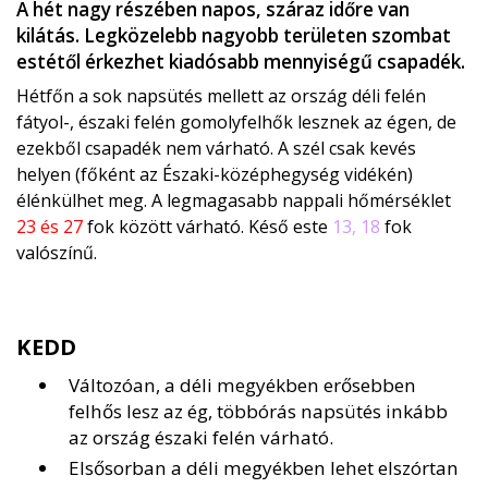
A hét nagy részében napos, száraz időre van
kilátás. Legközelebb nagyobb területen szombat
estétől érkezhet kiadósabb mennyiségű csapadék.
Hétfőn a sok napsütés mellett az ország déli felén
fátyol-, északi felén gomolyfelhők lesznek az égen, de
ezekből csapadék nem várható. A szél csak kevés
helyen (főként az Északi-középhegység vidékén)
élénkülhet meg. A legmagasabb nappali hőmérséklet
23 és 27
fok között várható. Késő este
13, 18
fok
valószínű.
KEDD
Változóan, a déli megyékben erősebben
felhős lesz az ég, többórás napsütés inkább
az ország északi felén várható.
Elsősorban a déli megyékben lehet elszórtan