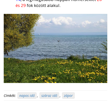
és 29
fok között alakul.
Címkék:
napos idő
,
száraz idő
,
zápor