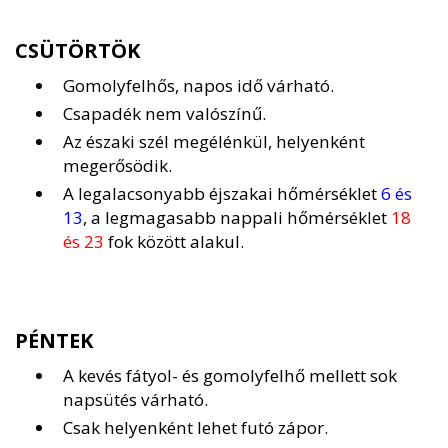
CSÜTÖRTÖK
Gomolyfelhős, napos idő várható.
Csapadék nem valószínű.
Az északi szél megélénkül, helyenként
megerősödik.
A legalacsonyabb éjszakai hőmérséklet
6 és
13
, a legmagasabb nappali hőmérséklet
18
és 23
fok között alakul.
PÉNTEK
A kevés fátyol- és gomolyfelhő mellett sok
napsütés várható.
Csak helyenként lehet futó zápor.