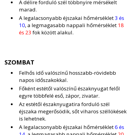
A délire forduló szél többnyire mérsékelt
marad.
A legalacsonyabb éjszakai hőmérséklet
3 és
10
, a legmagasabb nappali hőmérséklet
18
és 23
fok között alakul.
SZOMBAT
Felhős idő valószínű hosszabb-rövidebb
napos időszakokkal.
Főként estétől valószínű északnyugat felől
egyre többfelé eső, zápor, zivatar.
Az estétől északnyugatira forduló szél
éjszaka megerősödik, sőt viharos széllökések
is lehetnek.
A legalacsonyabb éjszakai hőmérséklet
6 és
14
, a legmagasabb nappali hőmérséklet
20