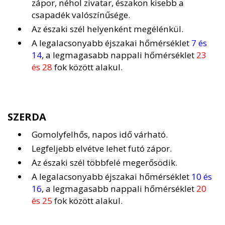
zápor, néhol zivatar, északon kisebb a
csapadék valószínűsége.
Az északi szél helyenként megélénkül.
A legalacsonyabb éjszakai hőmérséklet
7 és
14
, a legmagasabb nappali hőmérséklet
23
és 28
fok között alakul.
SZERDA
Gomolyfelhős, napos idő várható.
Legfeljebb elvétve lehet futó zápor.
Az északi szél többfelé megerősödik.
A legalacsonyabb éjszakai hőmérséklet
10 és
16
, a legmagasabb nappali hőmérséklet
20
és 25
fok között alakul.