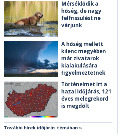
Mérséklődik a
hőség, de nagy
felfrissülést ne
várjunk
A hőség mellett
kilenc megyében
már zivatarok
kialakulására
figyelmeztetnek
Történelmet írt a
hazai időjárás, 121
éves melegrekord
is megdőlt
További hírek időjárás témában