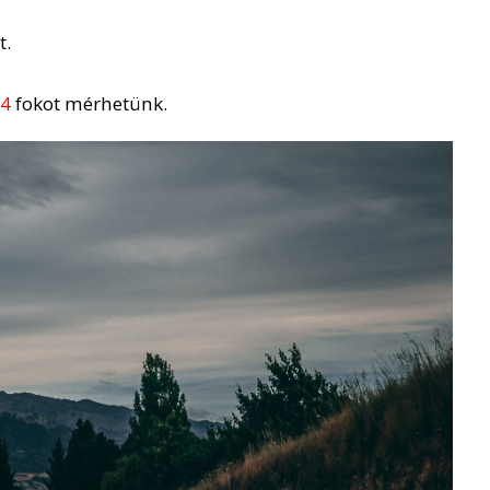
t.
14
fokot mérhetünk.