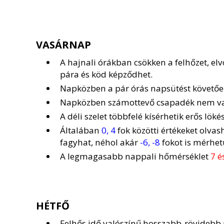
VASÁRNAP
A hajnali órákban csökken a felhőzet, elv
pára és köd képződhet.
Napközben a pár órás napsütést követően
Napközben számottevő csapadék nem va
A déli szelet többfelé kísérhetik erős löké
Általában
0, 4
fok közötti értékeket olva
fagyhat, néhol akár
-6, -8
fokot is mérhet
A legmagasabb nappali hőmérséklet
7 é
HÉTFŐ
Felhős idő valószínű hosszabb-rövidebb 