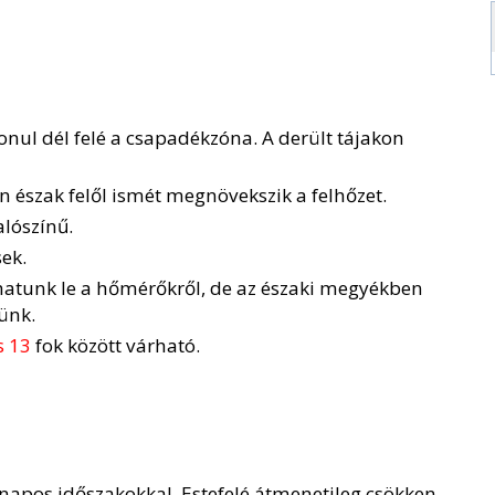
onul dél felé a csapadékzóna. A derült tájakon
 észak felől ismét megnövekszik a felhőzet.
lószínű.
sek.
shatunk le a hőmérőkről, de az északi megyékben
ünk.
s 13
fok között várható.
napos időszakokkal. Estefelé átmenetileg csökken