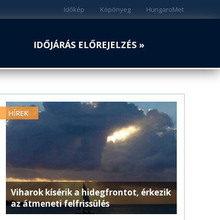
Időkép
Köpönyeg
HungaroMet
IDŐJÁRÁS ELŐREJELZÉS »
HÍREK
Viharok kísérik a hidegfrontot, érkezik
az átmeneti felfrissülés