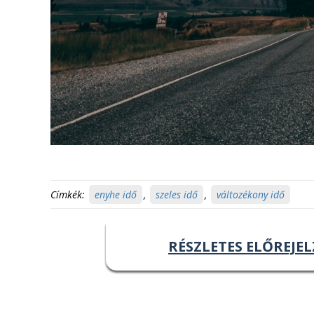
Címkék:
enyhe idő
,
szeles idő
,
változékony idő
RÉSZLETES ELŐREJEL