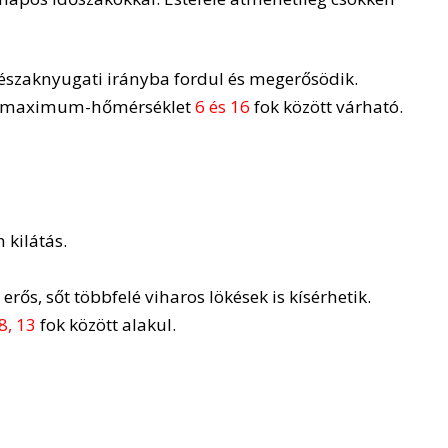
, északnyugati irányba fordul és megerősödik.
a maximum-hőmérséklet
6 és 16
fok között várható.
 kilátás.
erős, sőt többfelé viharos lökések is kísérhetik.
8, 13
fok között alakul.