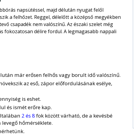
bbórás napsütéssel, majd délután nyugat felől
ik a felhőzet. Reggel, délelőtt a középső megyékben
tevő csapadék nem valószínű. Az északi szelet még
ás fokozatosan délire fordul. A legmagasabb nappali
lután már erősen felhős vagy borult idő valószínű.
növekszik az eső, zápor előfordulásának esélye,
nnyiség is eshet.
dul és ismét erőre kap.
általában
2 és 8
fok között várható, de a kevésbé
a levegő hőmérséklete.
mérhetünk.