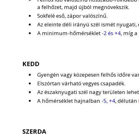
a felhőzet, majd újból megnövekszik.
Sokfelé eső, zápor valószínű.
Az eleinte déli irányú szél ismét nyugati
A minimum-hőmérséklet
-2 és +4
, míg 
KEDD
Gyengén vagy közepesen felhős időre van
Elszórtan várható vegyes csapadék.
Az északnyugati szél nagy területen lehet 
A hőmérséklet hajnalban
-5, +4
, délután
SZERDA