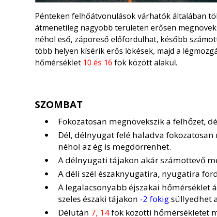
Pénteken felhőátvonulások várhatók általában tö
átmenetileg nagyobb területen erősen megnöveksz
néhol eső, záporeső előfordulhat, később számot
több helyen kísérik erős lökések, majd a légmozg
hőmérséklet
10 és 16
fok között alakul.
SZOMBAT
Fokozatosan megnövekszik a felhőzet, dé
Dél, délnyugat felé haladva fokozatosan 
néhol az ég is megdörrenhet.
A délnyugati tájakon akár számottevő me
A déli szél északnyugatira, nyugatira for
A legalacsonyabb éjszakai hőmérséklet 
szeles északi tájakon
-2 fokig
süllyedhet 
Délután
7, 14
fok közötti hőmérsékletet 