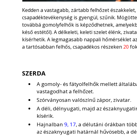
Kedden a vastagabb, zártabb felhőzet északkelet, k
csapadéktevékenység is gyengül, szűnik. Mögötte 
továbbá gomolyfelhők is képződhetnek, amelyekbő
késő estétől). A délkeleti, keleti szelet élénk, zi
kísérhetik. A legmagasabb nappali hőmérséklet a
a tartósabban felhős, csapadékos részeken
20
fok
SZERDA
A gomoly- és fátyolfelhők mellett általá
vastagodhat a felhőzet.
Szórványosan valószínű zápor, zivatar.
A déli, délnyugati, majd az északnyugatir
kísérik.
Hajnalban
9, 17
, a délutáni órákban töb
az északnyugati határnál hűvösebb, a dél