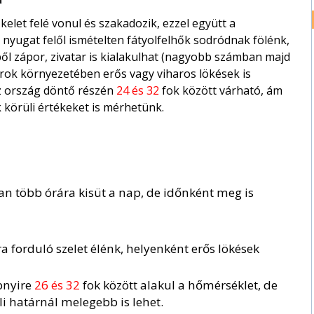
elet felé vonul és szakadozik, ezzel együtt a
nyugat felől ismételten fátyolfelhők sodródnak fölénk,
l zápor, zivatar is kialakulhat (nagyobb számban majd
vatarok környezetében erős vagy viharos lökések is
z ország döntő részén
24 és 32
fok között várható, ám
 körüli értékeket is mérhetünk.
ban több órára kisüt a nap, de időnként meg is
a forduló szelet élénk, helyenként erős lökések
bnyire
26 és 32
fok között alakul a hőmérséklet, de
i határnál melegebb is lehet.