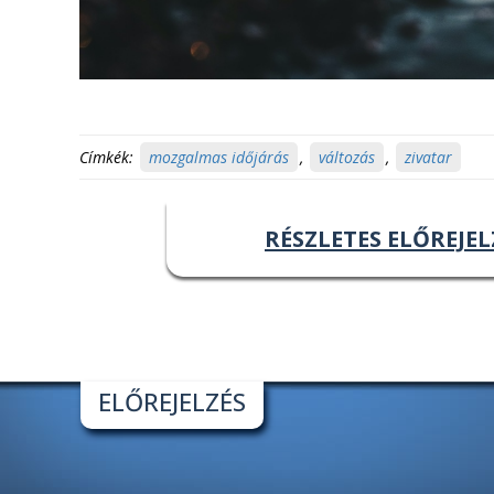
Címkék:
mozgalmas időjárás
,
változás
,
zivatar
RÉSZLETES ELŐREJEL
ELŐREJELZÉS