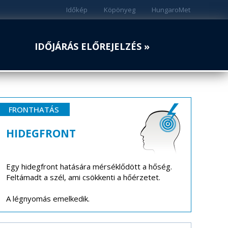
Időkép
Köpönyeg
HungaroMet
IDŐJÁRÁS ELŐREJELZÉS »
FRONTHATÁS
HIDEGFRONT
Egy hidegfront hatására mérséklődött a hőség.
Feltámadt a szél, ami csökkenti a hőérzetet.
A légnyomás emelkedik.