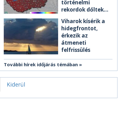
történelmi
rekordok dőltek
meg csütörtökön
Viharok kísérik a
hidegfrontot,
érkezik az
átmeneti
felfrissülés
További hírek időjárás témában
Kiderül