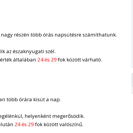
k nagy részén több órás napsütésre számíthatunk.
k az északnyugati szél.
sérték általában
24 és 29
fok között várható.
an több órára kisüt a nap.
megélénkül, helyenként megerősödik.
élután
24 és 29
fok között valószínű.