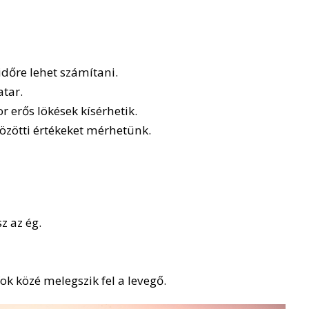
dőre lehet számítani.
atar.
or erős lökések kísérhetik.
özötti értékeket mérhetünk.
z az ég.
ok közé melegszik fel a levegő.