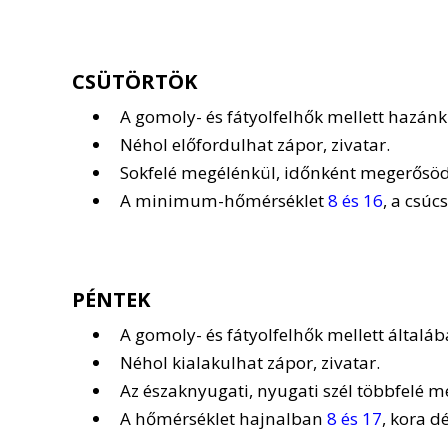
CSÜTÖRTÖK
A gomoly- és fátyolfelhők mellett hazán
Néhol előfordulhat zápor, zivatar.
Sokfelé megélénkül, időnként megerősödi
A minimum-hőmérséklet
8 és 16
, a csúc
PÉNTEK
A gomoly- és fátyolfelhők mellett általáb
Néhol kialakulhat zápor, zivatar.
Az északnyugati, nyugati szél többfelé 
A hőmérséklet hajnalban
8 és 17
, kora d