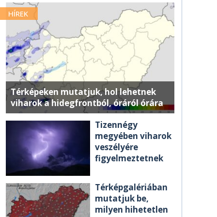
HÍREK
Térképeken mutatjuk, hol lehetnek
viharok a hidegfrontból, óráról órára
Tizennégy
megyében viharok
veszélyére
figyelmeztetnek
Térképgalériában
mutatjuk be,
milyen hihetetlen