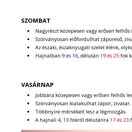
SZOMBAT
Nagyrészt közepesen vagy erősen felhős i
Szórványosan előfordulhat záporeső, ziv
Az északi, északnyugati szelet élénk, olyk
Hajnalban
9 és 16
, délután
19 és 25
fok k
VASÁRNAP
Jobbára közepesen vagy erősen felhős les
Szórványosan kialakulhat zápor, zivatar.
Többnyire mérsékelt lesz a légmozgás.
A hajnali
4, 13
fokról délutánra
17 és 23
f