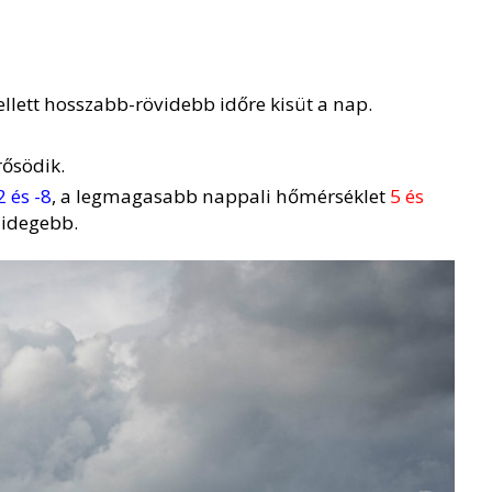
ellett hosszabb-rövidebb időre kisüt a nap.
rősödik.
2 és -8
, a legmagasabb nappali hőmérséklet
5 és
hidegebb.