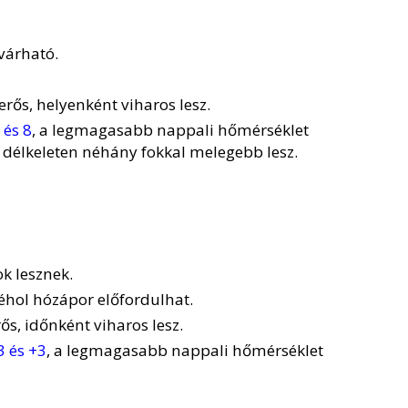
várható.
erős, helyenként viharos lesz.
 és 8
, a legmagasabb nappali hőmérséklet
e délkeleten néhány fokkal melegebb lesz.
k lesznek.
éhol hózápor előfordulhat.
ős, időnként viharos lesz.
3 és +3
, a legmagasabb nappali hőmérséklet