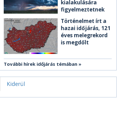
kialakulására
figyelmeztetnek
Történelmet írt a
hazai időjárás, 121
éves melegrekord
is megdőlt
További hírek időjárás témában
Kiderül