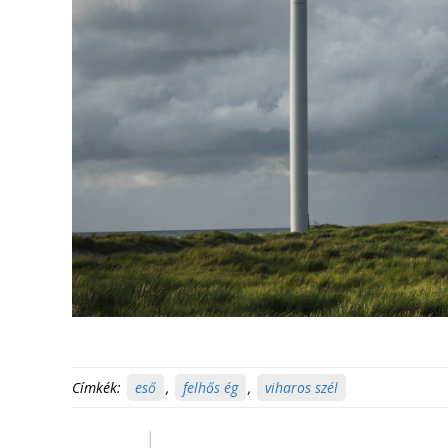
Címkék:
eső
,
felhős ég
,
viharos szél