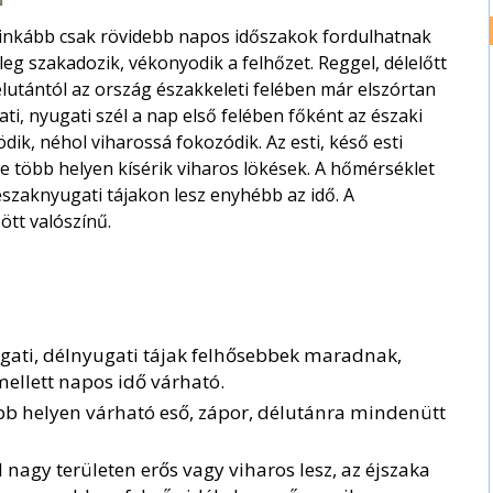
t inkább csak rövidebb napos időszakok fordulhatnak
leg szakadozik, vékonyodik a felhőzet. Reggel, délelőtt
élutántól az ország északkeleti felében már elszórtan
ti, nyugati szél a nap első felében főként az északi
, néhol viharossá fokozódik. Az esti, késő esti
e több helyen kísérik viharos lökések. A hőmérséklet
északnyugati tájakon lesz enyhébb az idő. A
ött valószínű.
ugati, délnyugati tájak felhősebbek maradnak,
ellett napos idő várható.
bb helyen várható eső, zápor, délutánra mindenütt
 nagy területen erős vagy viharos lesz, az éjszaka