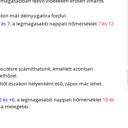
a magasabban fekvő vidékeken erősen viharos
aton már délnyugatira fordul.
 és 7
, a legmagasabb nappali hőmérséklet
7 és 12
apsütésre számíthatunk, emellett azonban
elhőzet.
ől északon helyenként eső, zápor már lehet.
2 és +6
, a legmagasabb nappali hőmérséklet
10 és
z a melegebb.