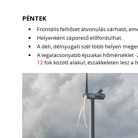
PÉNTEK
Frontális felhőzet átvonulás várható, em
Helyenként záporeső előfordulhat.
A déli, délnyugati szél több helyen mege
A legalacsonyabb éjszakai hőmérséklet
-
12
fok között alakul, északkeleten lesz a 