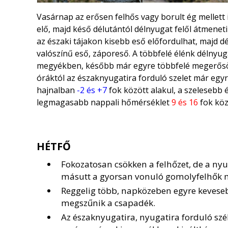
Vasárnap az erősen felhős vagy borult ég mellet
elő, majd késő délutántól délnyugat felől átmeneti
az északi tájakon kisebb eső előfordulhat, majd d
valószínű eső, záporeső. A többfelé élénk délnyuga
megyékben, később már egyre többfelé megerősödik
óráktól az északnyugatira forduló szelet már egyr
hajnalban
-2 és +7
fok között alakul, a szelesebb 
legmagasabb nappali hőmérséklet
9 és 16
fok köz
HÉTFŐ
Fokozatosan csökken a felhőzet, de a ny
másutt a gyorsan vonuló gomolyfelhők m
Reggelig több, napközeben egyre kevese
megszűnik a csapadék.
Az északnyugatira, nyugatira forduló szél