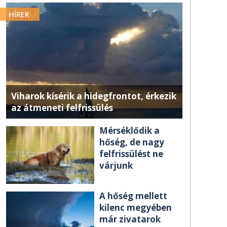
HÍREK
Viharok kísérik a hidegfrontot, érkezik
az átmeneti felfrissülés
Mérséklődik a
hőség, de nagy
felfrissülést ne
várjunk
A hőség mellett
kilenc megyében
már zivatarok