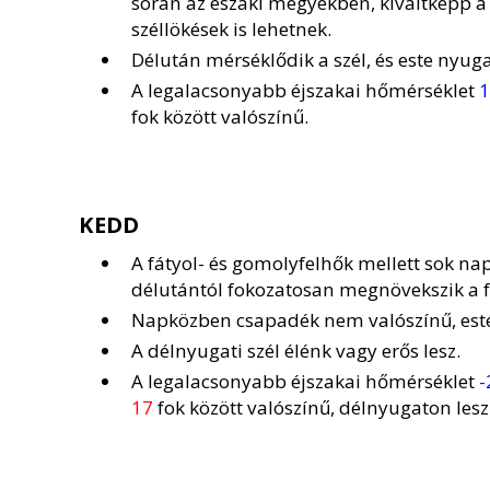
során az északi megyékben, kiváltképp 
széllökések is lehetnek.
Délután mérséklődik a szél, és este nyug
A legalacsonyabb éjszakai hőmérséklet
1
fok között valószínű.
KEDD
A fátyol- és gomolyfelhők mellett sok n
délutántól fokozatosan megnövekszik a f
Napközben csapadék nem valószínű, estét
A délnyugati szél élénk vagy erős lesz.
A legalacsonyabb éjszakai hőmérséklet
-
17
fok között valószínű, délnyugaton les