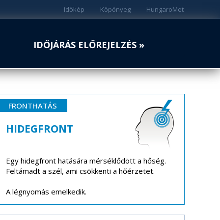
Időkép
Köpönyeg
HungaroMet
IDŐJÁRÁS ELŐREJELZÉS »
FRONTHATÁS
HIDEGFRONT
Egy hidegfront hatására mérséklődött a hőség.
Feltámadt a szél, ami csökkenti a hőérzetet.
A légnyomás emelkedik.