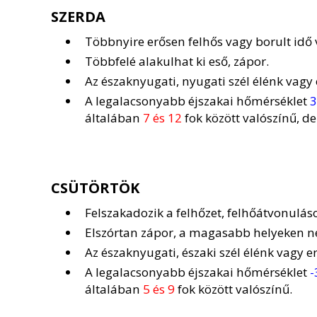
SZERDA
Többnyire erősen felhős vagy borult idő 
Többfelé alakulhat ki eső, zápor.
Az északnyugati, nyugati szél élénk vagy 
A legalacsonyabb éjszakai hőmérséklet
3
általában
7 és 12
fok között valószínű, d
CSÜTÖRTÖK
Felszakadozik a felhőzet, felhőátvonuláso
Elszórtan zápor, a magasabb helyeken n
Az északnyugati, északi szél élénk vagy er
A legalacsonyabb éjszakai hőmérséklet
-
általában
5 és 9
fok között valószínű.