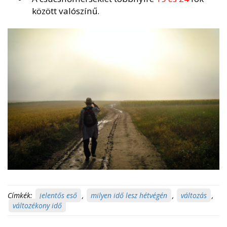
között valószínű.
Címkék:
jelentős eső
,
milyen idő lesz hétvégén
,
változás
,
változékony idő