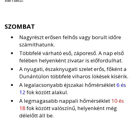
várható.
SZOMBAT
Nagyrészt erősen felhős vagy borult időre
számíthatunk.
Többfelé várható eső, záporeső. A nap első
felében helyenként zivatar is előfordulhat.
A nyugati, északnyugati szelet erős, főként a
Dunántúlon többfelé viharos lökések kísérik.
A legalacsonyabb éjszakai hőmérséklet
6 és
12
fok között alakul.
A legmagasabb nappali hőmérséklet
10 és
18
fok között valószínű, helyenként még
délelőtt áll be.