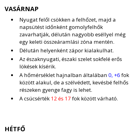
VASÁRNAP
Nyugat felől csökken a felhőzet, majd a
napsütést időnként gomolyfelhők
zavarhatják, délután nagyobb eséllyel még
egy keleti összeáramlási zóna mentén.
Délután helyenként zápor kialakulhat.
Az északnyugati, északi szelet sokfelé erős
lökések kísérik.
A hőmérséklet hajnalban általában
0, +6
fok
között alakul, de a szélvédett, kevésbé felhős
részeken gyenge fagy is lehet.
A csúcsérték
12 és 17
fok között várható.
HÉTFŐ