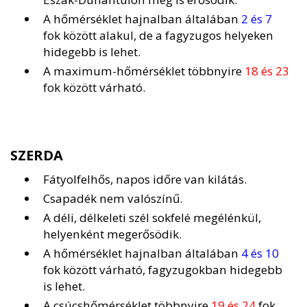
A hőmérséklet hajnalban általában
2 és 7
fok között alakul, de a fagyzugos helyeken
hidegebb is lehet.
A maximum-hőmérséklet többnyire
18 és 23
fok között várható.
SZERDA
Fátyolfelhős, napos időre van kilátás.
Csapadék nem valószínű.
A déli, délkeleti szél sokfelé megélénkül,
helyenként megerősödik.
A hőmérséklet hajnalban általában
4 és 10
fok között várható, fagyzugokban hidegebb
is lehet.
A csúcshőmérséklet többnyire
19 és 24
fok