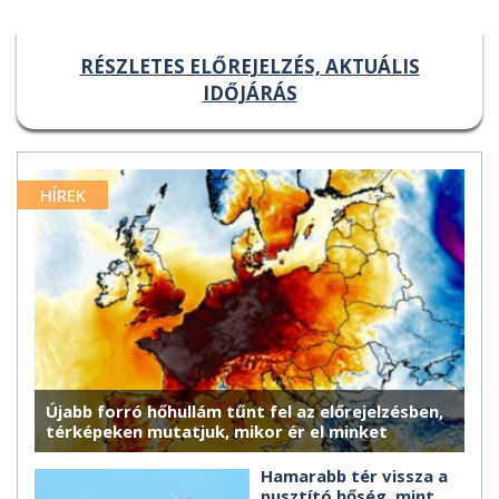
RÉSZLETES ELŐREJELZÉS, AKTUÁLIS
IDŐJÁRÁS
HÍREK
Újabb forró hőhullám tűnt fel az előrejelzésben,
térképeken mutatjuk, mikor ér el minket
Hamarabb tér vissza a
pusztító hőség, mint