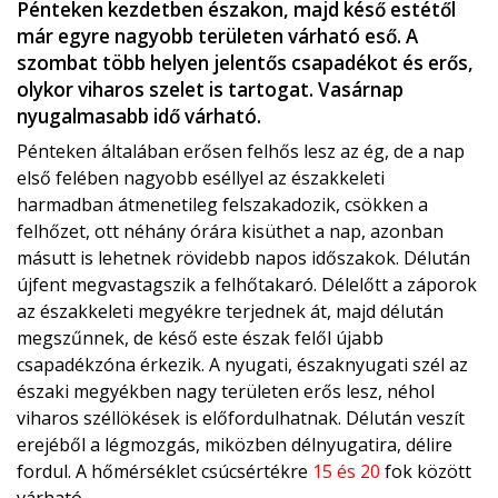
Pénteken kezdetben északon, majd késő estétől
már egyre nagyobb területen várható eső. A
szombat több helyen jelentős csapadékot és erős,
olykor viharos szelet is tartogat. Vasárnap
nyugalmasabb idő várható.
Pénteken általában erősen felhős lesz az ég, de a nap
első felében nagyobb eséllyel az északkeleti
harmadban átmenetileg felszakadozik, csökken a
felhőzet, ott néhány órára kisüthet a nap, azonban
másutt is lehetnek rövidebb napos időszakok. Délután
újfent megvastagszik a felhőtakaró. Délelőtt a záporok
az északkeleti megyékre terjednek át, majd délután
megszűnnek, de késő este észak felől újabb
csapadékzóna érkezik. A nyugati, északnyugati szél az
északi megyékben nagy területen erős lesz, néhol
viharos széllökések is előfordulhatnak. Délután veszít
erejéből a légmozgás, miközben délnyugatira, délire
fordul. A hőmérséklet csúcsértékre
15 és 20
fok között