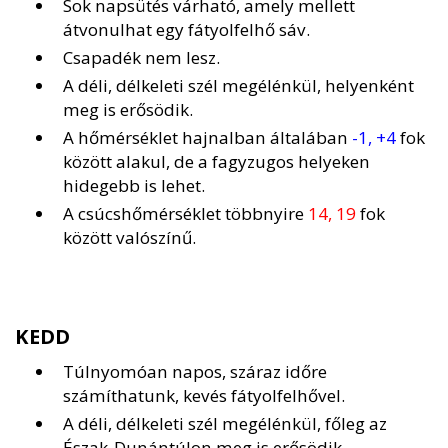
Sok napsütés várható, amely mellett
átvonulhat egy fátyolfelhő sáv.
Csapadék nem lesz.
A déli, délkeleti szél megélénkül, helyenként
meg is erősödik.
A hőmérséklet hajnalban általában
-1, +4
fok
között alakul, de a fagyzugos helyeken
hidegebb is lehet.
A csúcshőmérséklet többnyire
14, 19
fok
között valószínű.
KEDD
Túlnyomóan napos, száraz időre
számíthatunk, kevés fátyolfelhővel.
A déli, délkeleti szél megélénkül, főleg az
Észak-Dunántúlon meg is erősödik.