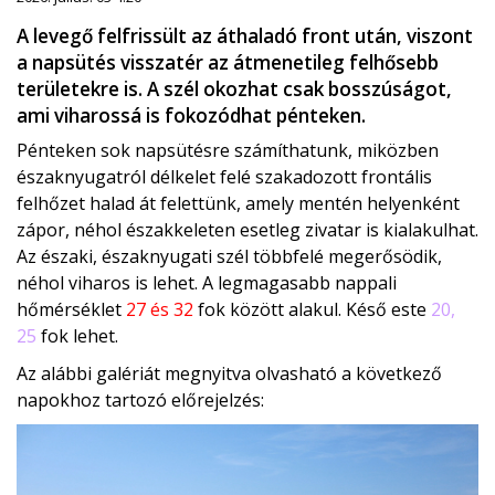
A levegő felfrissült az áthaladó front után, viszont
a napsütés visszatér az átmenetileg felhősebb
területekre is. A szél okozhat csak bosszúságot,
ami viharossá is fokozódhat pénteken.
Pénteken sok napsütésre számíthatunk, miközben
északnyugatról délkelet felé szakadozott frontális
felhőzet halad át felettünk, amely mentén helyenként
zápor, néhol északkeleten esetleg zivatar is kialakulhat.
Az északi, északnyugati szél többfelé megerősödik,
néhol viharos is lehet. A legmagasabb nappali
hőmérséklet
27 és 32
fok között alakul. Késő este
20,
25
fok lehet.
Az alábbi galériát megnyitva olvasható a következő
napokhoz tartozó előrejelzés: