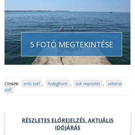
5 FOTÓ MEGTEKINTÉSE
Címkék:
erős szél
,
hidegfront
,
sok napsütés
,
viharos
szél
RÉSZLETES ELŐREJELZÉS, AKTUÁLIS
IDŐJÁRÁS