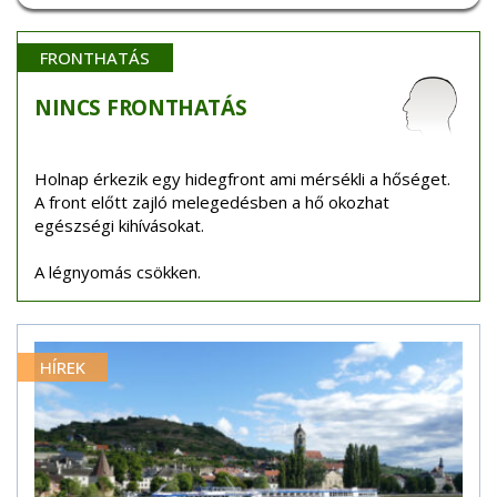
FRONTHATÁS
NINCS
FRONTHATÁS
Holnap érkezik egy hidegfront ami mérsékli a hőséget.
A front előtt zajló melegedésben a hő okozhat
egészségi kihívásokat.
A légnyomás csökken.
HÍREK