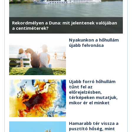
Rekordmélyen a Duna: mit jelentenek valójában
a centiméterek?
Nyakunkon a hőhullám
újabb felvonása
Újabb forró hőhullám
tűnt fel az
előrejelzésben,
térképeken mutatjuk,
mikor ér el minket
Hamarabb tér vissza a
pusztító hőség, mint