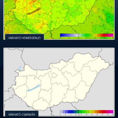
VÁRHATÓ HŐMÉRSÉKLET
VÁRHATÓ CSAPADÉK