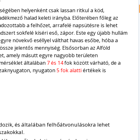
égében helyenként csak lassan ritkul a köd,
adékmező halad keleti irányba. Előterében főleg az
ozottabb a felhőzet, arrafelé napsütésre is lehet
ndszert sokfelé kíséri eső, zápor. Este egy újabb hullám
egyre növekvő eséllyel válthat havas esőbe, hóba a
ssze jelentős mennyiség. Elsősorban az Alföld
elet, amely másutt egyre nagyobb területen
mérséklet általában
7 és 14
fok között várható, de a
szaknyugaton, nyugaton
5 fok alatti
értékek is
ozik, és általában felhőátvonulásokra lehet
szakokkal.