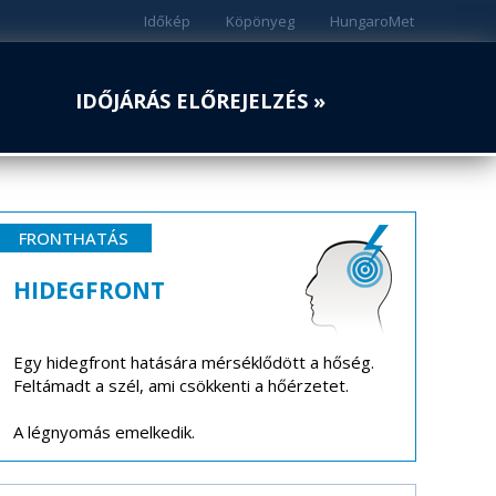
Időkép
Köpönyeg
HungaroMet
IDŐJÁRÁS ELŐREJELZÉS »
FRONTHATÁS
HIDEGFRONT
Egy hidegfront hatására mérséklődött a hőség.
Feltámadt a szél, ami csökkenti a hőérzetet.
A légnyomás emelkedik.