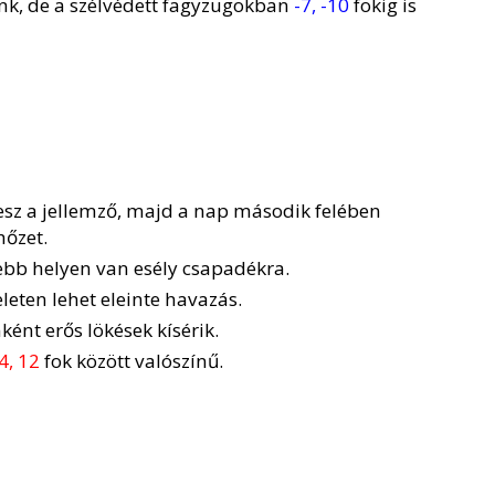
k, de a szélvédett fagyzugokban
-7, -10
fokig is
lesz a jellemző, majd a nap második felében
hőzet.
bb helyen van esély csapadékra.
leten lehet eleinte havazás.
ként erős lökések kísérik.
4, 12
fok között valószínű.