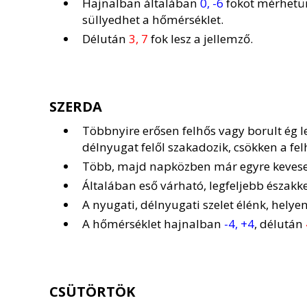
Hajnalban általában
0, -6
fokot mérhetün
süllyedhet a hőmérséklet.
Délután
3, 7
fok lesz a jellemző.
SZERDA
Többnyire erősen felhős vagy borult ég 
délnyugat felől szakadozik, csökken a fel
Több, majd napközben már egyre kevese
Általában eső várható, legfeljebb északke
A nyugati, délnyugati szelet élénk, helyen
A hőmérséklet hajnalban
-4, +4
, délután
CSÜTÖRTÖK