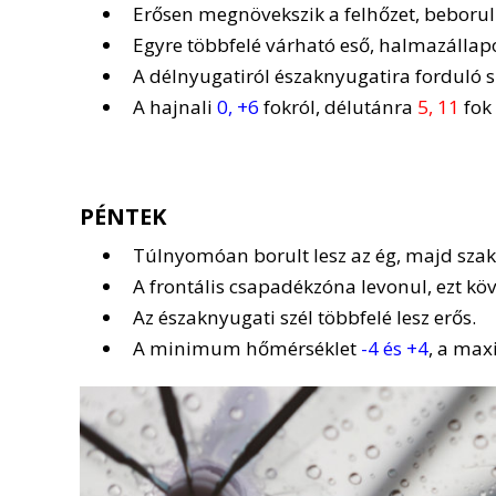
Erősen megnövekszik a felhőzet, beborul 
Egyre többfelé várható eső, halmazállap
A délnyugatiról északnyugatira forduló s
A hajnali
0, +6
fokról, délutánra
5, 11
fok 
PÉNTEK
Túlnyomóan borult lesz az ég, majd szaka
A frontális csapadékzóna levonul, ezt k
Az északnyugati szél többfelé lesz erős.
A minimum hőmérséklet
-4 és +4
, a m