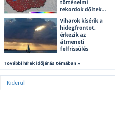
történelmi
rekordok dőltek
meg csütörtökön
Viharok kísérik a
hidegfrontot,
érkezik az
átmeneti
felfrissülés
További hírek időjárás témában
Kiderül