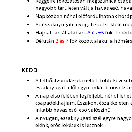
Reggelre fokozatosan megszűnik a csapadé
nagyobb területen váltja havas eső, hava
Napközben néhol előfordulhatnak hózáp
Az északnyugati, nyugati szél sokfelé m
Hajnalban általában
-3 és +5
fokot mérhe
Délután
2 és 7
fok között alakul a hőmérs
KEDD
A felhőátvonulások mellett több-kevese
északnyugat felől egyre inkább növekszik,
A nap első felében legfeljebb néhol lehe
csapadékhajlam. Északon, északkeleten 
inkább havas eső, eső valószínű.
A nyugati, északnyugati szél egyre nagyo
élénk, erős lökések is lesznek.