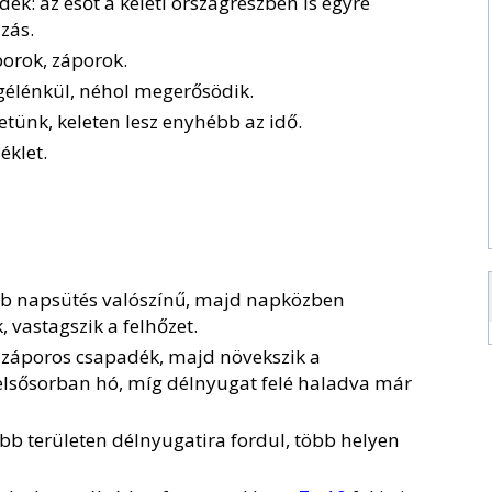
k: az esőt a keleti országrészben is egyre
zás.
orok, záporok.
egélénkül, néhol megerősödik.
tünk, keleten lesz enyhébb az idő.
éklet.
bb napsütés valószínű, majd napközben
 vastagszik a felhőzet.
t záporos csapadék, majd növekszik a
elsősorban hó, míg délnyugat felé haladva már
bb területen délnyugatira fordul, több helyen