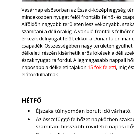
Vasárnap elsősorban az Északi-középhegység térs
mindeközben nyugat felől frontális felhő- és csap
Alföldön nagyobb területen lesz vékonyabb, szakad
számítani a déli órákig. A vonuló frontális felhőre
érkezik délnyugat felől, ekkor a Dunántúlon már 
csapadék. Összességében nagy területen gyűlhet ö
délkeleti részén kísérhetik erős lökések a déli sz
északnyugatira fordul. A legmagasabb nappali hő
naposabb a délkeleti tájakon
15 fok feletti
, míg é
előfordulhatnak.
HÉTFŐ
Éjszaka túlnyomóan borult idő várható.
Az összefüggő felhőzet napközben szakad
számítani hosszabb-rövidebb napos idő