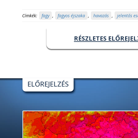
Címkék:
fagy
,
fagyos éjszaka
,
havazás
,
jelentős es
RÉSZLETES ELŐREJEL
ELŐREJELZÉS