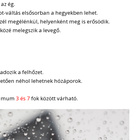
az ég.
ot-váltás elsősorban a hegyekben lehet.
zél megélénkül, helyenként meg is erősödik.
közé melegszik a levegő.
dozik a felhőzet.
övetően néhol lehetnek hózáporok.
aximum
3 és 7
fok között várható.