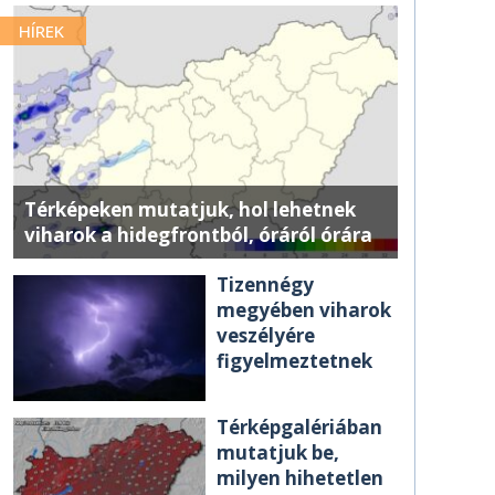
HÍREK
Térképeken mutatjuk, hol lehetnek
viharok a hidegfrontból, óráról órára
Tizennégy
megyében viharok
veszélyére
figyelmeztetnek
Térképgalériában
mutatjuk be,
milyen hihetetlen