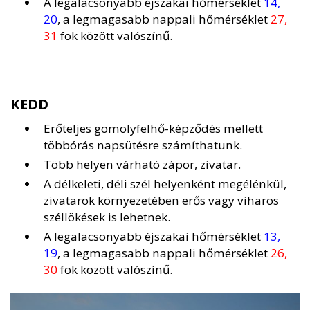
A legalacsonyabb éjszakai hőmérséklet
14,
20
, a legmagasabb nappali hőmérséklet
27,
31
fok között valószínű.
KEDD
Erőteljes gomolyfelhő-képződés mellett
többórás napsütésre számíthatunk.
Több helyen várható zápor, zivatar.
A délkeleti, déli szél helyenként megélénkül,
zivatarok környezetében erős vagy viharos
széllökések is lehetnek.
A legalacsonyabb éjszakai hőmérséklet
13,
19
, a legmagasabb nappali hőmérséklet
26,
30
fok között valószínű.