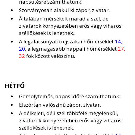
napsütésre számíthatunk.
Szórványosan alakul ki zápor, zivatar.
Általában mérsékelt marad a szél, de
zivatarok környezetében erős vagy viharos
széllökések is lehetnek.
A legalacsonyabb éjszakai hőmérséklet
14,
20
, a legmagasabb nappali hőmérséklet
27,
32
fok között valószínű.
HÉTFŐ
Gomolyfelhős, napos időre számíthatunk.
Elszórtan valószínű zápor, zivatar.
A délkeleti, déli szél többfelé megélénkül,
zivatarok környezetében erős vagy viharos
széllökések is lehetnek.