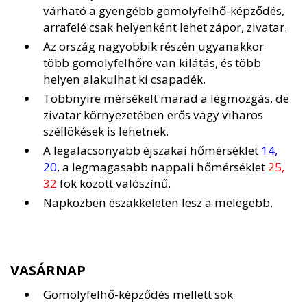
várható a gyengébb gomolyfelhő-képződés,
arrafelé csak helyenként lehet zápor, zivatar.
Az ország nagyobbik részén ugyanakkor
több gomolyfelhőre van kilátás, és több
helyen alakulhat ki csapadék.
Többnyire mérsékelt marad a légmozgás, de
zivatar környezetében erős vagy viharos
széllökések is lehetnek.
A legalacsonyabb éjszakai hőmérséklet
14,
20
, a legmagasabb nappali hőmérséklet
25,
32
fok között valószínű.
Napközben északkeleten lesz a melegebb.
VASÁRNAP
Gomolyfelhő-képződés mellett sok