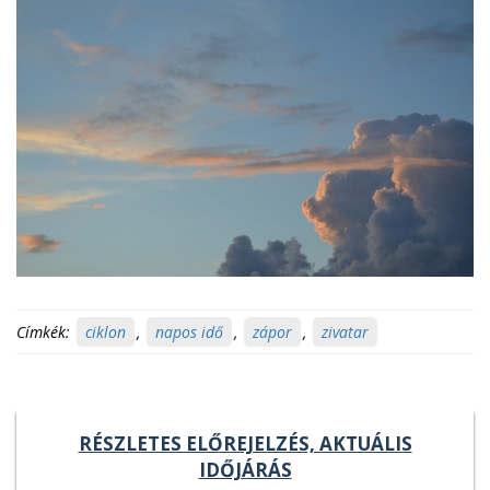
Címkék:
ciklon
,
napos idő
,
zápor
,
zivatar
RÉSZLETES ELŐREJELZÉS, AKTUÁLIS
IDŐJÁRÁS