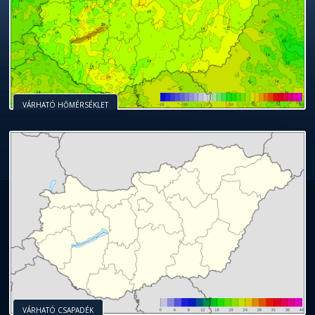
VÁRHATÓ HŐMÉRSÉKLET
VÁRHATÓ CSAPADÉK