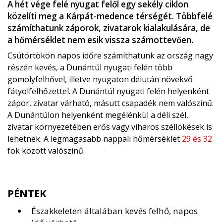
A hét vége felé nyugat felől egy sekély ciklon
közelíti meg a Kárpát-medence térségét. Többfelé
számíthatunk záporok, zivatarok kialakulására, de
a hőmérséklet nem esik vissza számottevően.
Csütörtökön napos időre számíthatunk az ország nagy
részén kevés, a Dunántúl nyugati felén több
gomolyfelhővel, illetve nyugaton délután növekvő
fátyolfelhőzettel. A Dunántúl nyugati felén helyenként
zápor, zivatar várható, másutt csapadék nem valószínű.
A Dunántúlon helyenként megélénkül a déli szél,
zivatar környezetében erős vagy viharos széllökések is
lehetnek. A legmagasabb nappali hőmérséklet
29 és 32
fok között valószínű.
PÉNTEK
Északkeleten általában kevés felhő, napos