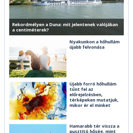
Rekordmélyen a Duna: mit jelentenek valójában
a centiméterek?
Nyakunkon a hőhullám
újabb felvonása
Újabb forró hőhullám
tűnt fel az
előrejelzésben,
térképeken mutatjuk,
mikor ér el minket
Hamarabb tér vissza a
pusztító hőség, mint