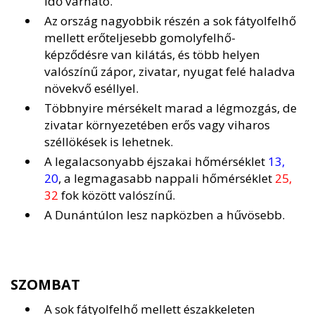
idő várható.
Az ország nagyobbik részén a sok fátyolfelhő
mellett erőteljesebb gomolyfelhő-
képződésre van kilátás, és több helyen
valószínű zápor, zivatar, nyugat felé haladva
növekvő eséllyel.
Többnyire mérsékelt marad a légmozgás, de
zivatar környezetében erős vagy viharos
széllökések is lehetnek.
A legalacsonyabb éjszakai hőmérséklet
13,
20
, a legmagasabb nappali hőmérséklet
25,
32
fok között valószínű.
A Dunántúlon lesz napközben a hűvösebb.
SZOMBAT
A sok fátyolfelhő mellett északkeleten