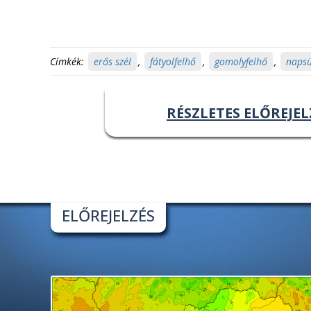
Címkék:
erős szél
,
fátyolfelhő
,
gomolyfelhő
,
napsü
RÉSZLETES ELŐREJEL
ELŐREJELZÉS