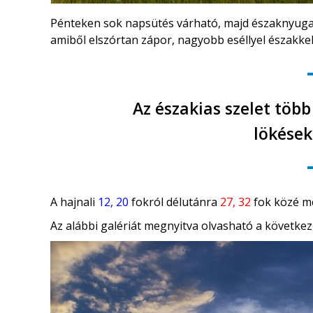
Pénteken sok napsütés várható, majd északnyugat 
amiből elszórtan zápor, nagyobb eséllyel északkel
Az északias szelet több
lökések
A hajnali
12, 20
fokról délutánra
27, 32
fok közé me
Az alábbi galériát megnyitva olvasható a következ