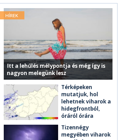
HÍREK
Itt a lehűlés mélypontja és még így is
nagyon melegünk lesz
Térképeken
mutatjuk, hol
lehetnek viharok a
hidegfrontból,
óráról órára
Tizennégy
megyében viharok