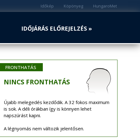
Időkép
Köpönyeg
HungaroMet
IDŐJÁRÁS ELŐREJELZÉS »
FRONTHATÁS
NINCS
FRONTHATÁS
Újabb melegedés kezdődik. A 32 fokos maximum
is sok. A déli órákban így is könnyen lehet
napszúrást kapni.
A légnyomás nem változik jelentősen.