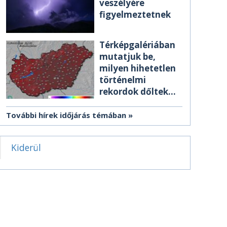
veszélyére
figyelmeztetnek
Térképgalériában
mutatjuk be,
milyen hihetetlen
történelmi
rekordok dőltek
meg csütörtökön
További hírek időjárás témában
Kiderül