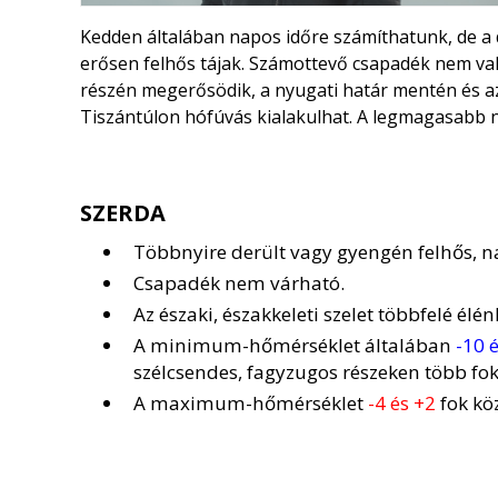
Kedden általában napos időre számíthatunk, de a
erősen felhős tájak. Számottevő csapadék nem való
részén megerősödik, a nyugati határ mentén és az
Tiszántúlon hófúvás kialakulhat. A legmagasabb 
SZERDA
Többnyire derült vagy gyengén felhős, n
Csapadék nem várható.
Az északi, északkeleti szelet többfelé élén
A minimum-hőmérséklet általában
-10 é
szélcsendes, fagyzugos részeken több fok
A maximum-hőmérséklet
-4 és +2
fok kö