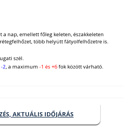
 a nap, emellett főleg keleten, északkeleten
rétegfelhőzet, több helyütt fátyolfelhőzetre is.
gati szél.
 -2
, a maximum
-1 és +6
fok között várható.
ZÉS, AKTUÁLIS IDŐJÁRÁS