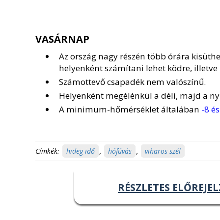
VASÁRNAP
Az ország nagy részén több órára kisüthet
helyenként számítani lehet ködre, illetve 
Számottevő csapadék nem valószínű.
Helyenként megélénkül a déli, majd a nyu
A minimum-hőmérséklet általában
-8 és
Címkék:
hideg idő
,
hófúvás
,
viharos szél
RÉSZLETES ELŐREJEL