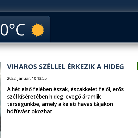
0
VIHAROS SZÉLLEL ÉRKEZIK A HIDEG
2022. január. 10 13:55
A hét első felében észak, északkelet felől, erős
szél kíséretében hideg levegő áramlik
térségünkbe, amely a keleti havas tájakon
hófúvást okozhat.