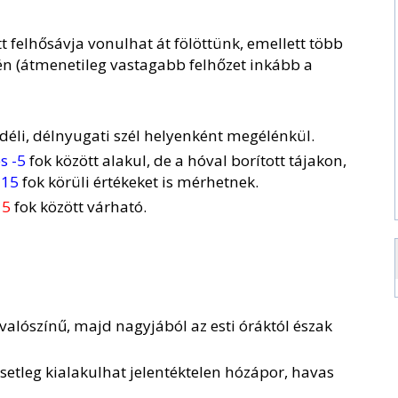
 felhősávja vonulhat át fölöttünk, emellett több
én (átmenetileg vastagabb felhőzet inkább a
 déli, délnyugati szél helyenként megélénkül.
s -5
fok között alakul, de a hóval borított tájakon,
-15
fok körüli értékeket is mérhetnek.
 5
fok között várható.
valószínű, majd nagyjából az esti óráktól észak
setleg kialakulhat jelentéktelen hózápor, havas