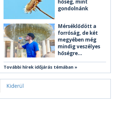
hőség, mint
gondolnánk
Mérséklődött a
forróság, de két
megyében még
mindig veszélyes
hőségre
figyelmeztetnek
További hírek időjárás témában
Kiderül