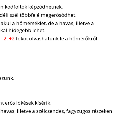
on ködfoltok képződhetnek.
 déli szél többfelé megerősödhet.
lakul a hőmérséklet, de a havas, illetve a
kal hidegebb lehet.
n
-2, +2
fokot olvashatunk le a hőmérőkről.
szünk.
t erős lökések kísérik.
a havas, illetve a szélcsendes, fagyzugos részeken