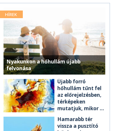
HÍREK
Nyakunkon a hőhullám újabb
felvonása
Újabb forró
hőhullám tűnt fel
az előrejelzésben,
térképeken
mutatjuk, mikor ér
el minket
Hamarabb tér
vissza a pusztító