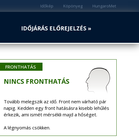
Időkép
Köpönyeg
HungaroMet
IDŐJÁRÁS ELŐREJELZÉS »
FRONTHATÁS
NINCS
FRONTHATÁS
Tovább melegszik az idő. Front nem várható pár
napig. Kedden egy front hatásásra kisebb lehűlés
érkezik, ami ismét mérsékli majd a hőséget.
A légnyomás csökken.