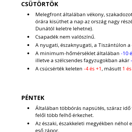
CSÜTÖRTÖK
Melegfront általában vékony, szakadozott
órára kisüthet a nap az ország nagy rész
Dunától keletre lehetne).
Csapadék nem valószínű.
A nyugati, északnyugati, a Tiszántúlon a
A minimum-hőmérséklet általában
-10 é
illetve a szélcsendes fagyzugokban akár
A csúcsérték keleten
-4 és +1
, másutt
1 és
PÉNTEK
Általában többórás napsütés, száraz idő 
felől több felhő érkezhet.
Az északi, északkeleti megyékben néhol e
eső zápor.