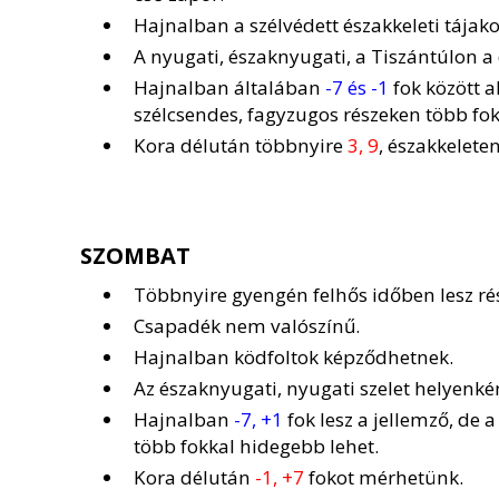
Hajnalban a szélvédett északkeleti tájak
A nyugati, északnyugati, a Tiszántúlon a
Hajnalban általában
-7 és -1
fok között a
szélcsendes, fagyzugos részeken több fok
Kora délután többnyire
3, 9
, északkelete
SZOMBAT
Többnyire gyengén felhős időben lesz ré
Csapadék nem valószínű.
Hajnalban ködfoltok képződhetnek.
Az északnyugati, nyugati szelet helyenkén
Hajnalban
-7, +1
fok lesz a jellemző, de 
több fokkal hidegebb lehet.
Kora délután
-1, +7
fokot mérhetünk.