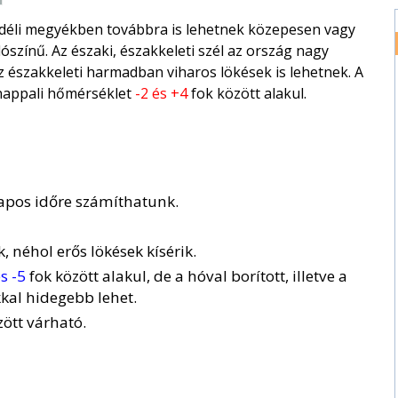
 déli megyékben továbbra is lehetnek közepesen vagy
színű. Az északi, északkeleti szél az ország nagy
 északkeleti harmadban viharos lökések is lehetnek. A
nappali hőmérséklet
-2 és +4
fok között alakul.
apos időre számíthatunk.
k, néhol erős lökések kísérik.
s -5
fok között alakul, de a hóval borított, illetve a
kal hidegebb lehet.
zött várható.