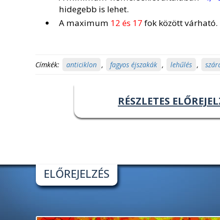
hidegebb is lehet.
A maximum
12 és 17
fok között várható.
Címkék:
anticiklon
,
fagyos éjszakák
,
lehűlés
,
szár
RÉSZLETES ELŐREJEL
ELŐREJELZÉS