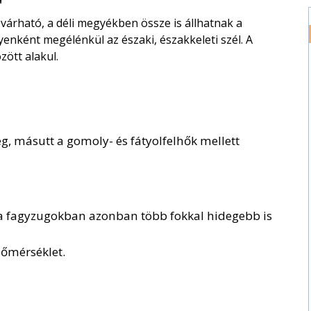
árható, a déli megyékben össze is állhatnak a
yenként megélénkül az északi, északkeleti szél. A
zött alakul.
ég, másutt a gomoly- és fátyolfelhők mellett
 a fagyzugokban azonban több fokkal hidegebb is
hőmérséklet.