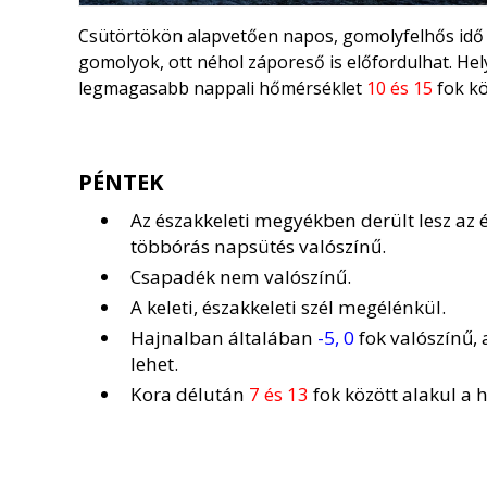
Csütörtökön alapvetően napos, gomolyfelhős idő v
gomolyok, ott néhol záporeső is előfordulhat. Hel
legmagasabb nappali hőmérséklet
10 és 15
fok kö
PÉNTEK
Az északkeleti megyékben derült lesz az 
többórás napsütés valószínű.
Csapadék nem valószínű.
A keleti, északkeleti szél megélénkül.
Hajnalban általában
-5, 0
fok valószínű,
lehet.
Kora délután
7 és 13
fok között alakul a 