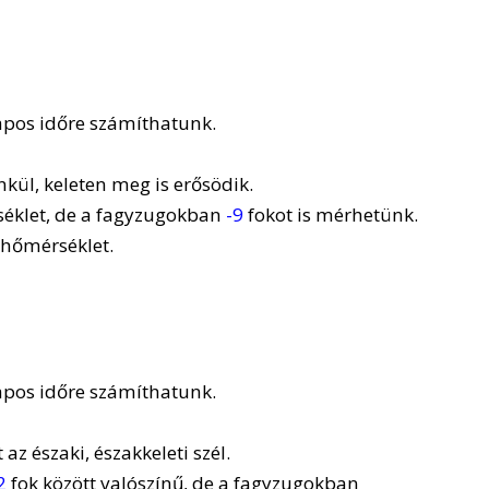
napos időre számíthatunk.
nkül, keleten meg is erősödik.
éklet, de a fagyzugokban
-9
fokot is mérhetünk.
 hőmérséklet.
napos időre számíthatunk.
z északi, északkeleti szél.
2
fok között valószínű, de a fagyzugokban