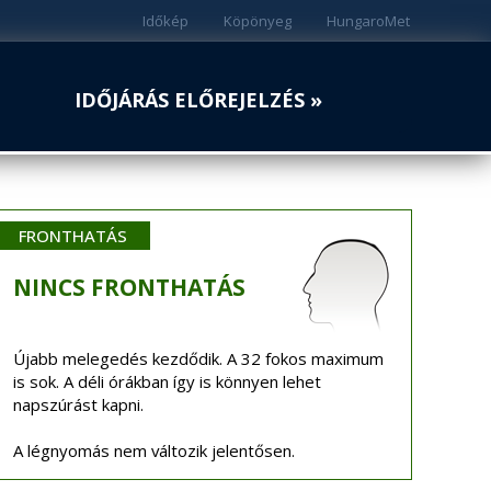
Időkép
Köpönyeg
HungaroMet
IDŐJÁRÁS ELŐREJELZÉS »
FRONTHATÁS
NINCS
FRONTHATÁS
Újabb melegedés kezdődik. A 32 fokos maximum
is sok. A déli órákban így is könnyen lehet
napszúrást kapni.
A légnyomás nem változik jelentősen.