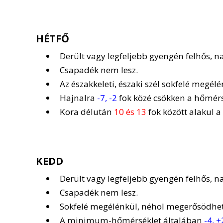
HÉTFŐ
Derült vagy legfeljebb gyengén felhős, 
Csapadék nem lesz.
Az északkeleti, északi szél sokfelé megélé
Hajnalra
-7, -2
fok közé csökken a hőmérs
Kora délután
10 és 13
fok között alakul a
KEDD
Derült vagy legfeljebb gyengén felhős, 
Csapadék nem lesz.
Sokfelé megélénkül, néhol megerősödhet a
A minimum-hőmérséklet általában
-4, +