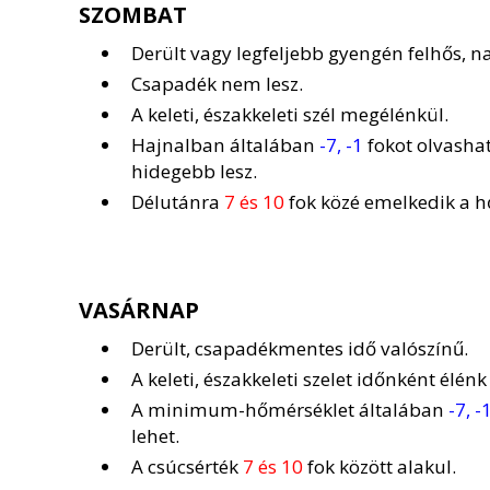
SZOMBAT
Derült vagy legfeljebb gyengén felhős, 
Csapadék nem lesz.
A keleti, északkeleti szél megélénkül.
Hajnalban általában
-7, -1
fokot olvasha
hidegebb lesz.
Délutánra
7 és 10
fok közé emelkedik a h
VASÁRNAP
Derült, csapadékmentes idő valószínű.
A keleti, északkeleti szelet időnként élénk
A minimum-hőmérséklet általában
-7, -
lehet.
A csúcsérték
7 és 10
fok között alakul.