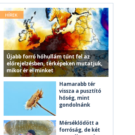
HÍREK
Újabb forró hőhullám tűnt fel az
előrejelzésben, térképeken mutatjuk,
mikor ér el minket
Hamarabb tér
vissza a pusztító
hőség, mint
gondolnánk
Mérséklődött a
forróság, de két