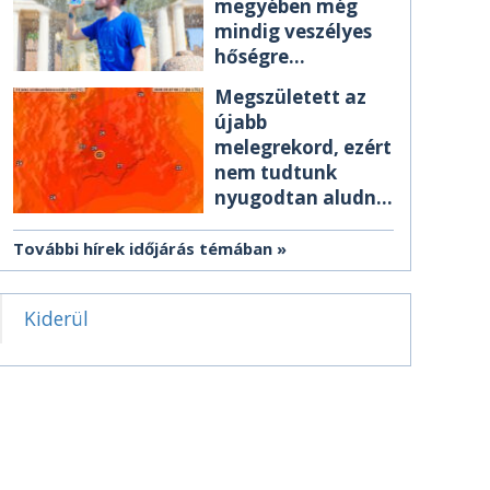
megyében még
mindig veszélyes
hőségre
figyelmeztetnek
Megszületett az
újabb
melegrekord, ezért
nem tudtunk
nyugodtan aludni
éjszaka
További hírek időjárás témában
Kiderül