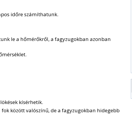
napos időre számíthatunk.
tunk le a hőmérőkről, a fagyzugokban azonban
őmérséklet.
 lökések kísérhetik.
1
fok között valószínű, de a fagyzugokban hidegebb