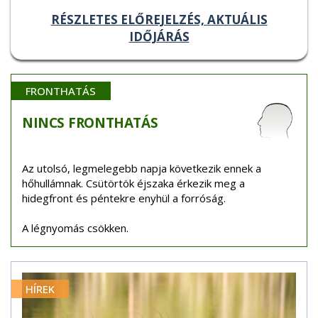
RÉSZLETES ELŐREJELZÉS, AKTUÁLIS
IDŐJÁRÁS
FRONTHATÁS
NINCS
FRONTHATÁS
Az utolsó, legmelegebb napja következik ennek a
hőhullámnak. Csütörtök éjszaka érkezik meg a
hidegfront és péntekre enyhül a forróság.
A légnyomás csökken.
HÍREK