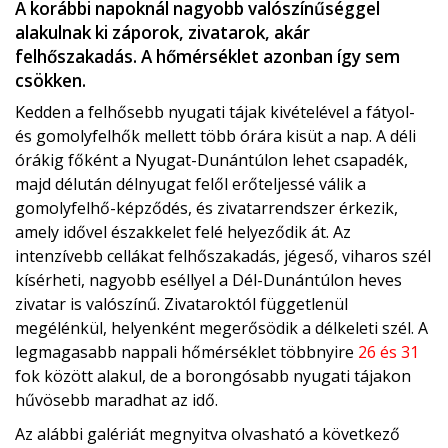
A korábbi napoknál nagyobb valószínűséggel
alakulnak ki záporok, zivatarok, akár
felhőszakadás. A hőmérséklet azonban így sem
csökken.
Kedden a felhősebb nyugati tájak kivételével a fátyol-
és gomolyfelhők mellett több órára kisüt a nap. A déli
órákig főként a Nyugat-Dunántúlon lehet csapadék,
majd délután délnyugat felől erőteljessé válik a
gomolyfelhő-képződés, és zivatarrendszer érkezik,
amely idővel északkelet felé helyeződik át. Az
intenzívebb cellákat felhőszakadás, jégeső, viharos szél
kísérheti, nagyobb eséllyel a Dél-Dunántúlon heves
zivatar is valószínű. Zivataroktól függetlenül
megélénkül, helyenként megerősödik a délkeleti szél. A
legmagasabb nappali hőmérséklet többnyire
26 és 31
fok között alakul, de a borongósabb nyugati tájakon
hűvösebb maradhat az idő.
Az alábbi galériát megnyitva olvasható a következő