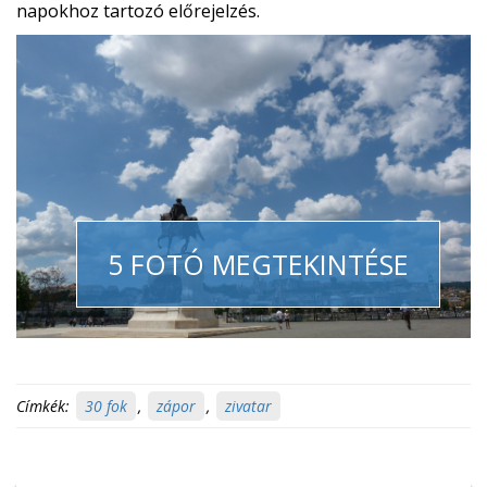
napokhoz tartozó előrejelzés.
5 FOTÓ MEGTEKINTÉSE
Címkék:
30 fok
,
zápor
,
zivatar