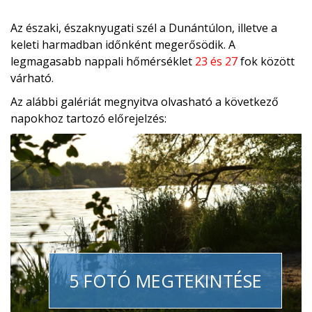
Az északi, északnyugati szél a Dunántúlon, illetve a
keleti harmadban időnként megerősödik. A
legmagasabb nappali hőmérséklet
23 és 27
fok között
várható.
Az alábbi galériát megnyitva olvasható a következő
napokhoz tartozó előrejelzés:
5 FOTÓ MEGTEKINTÉSE