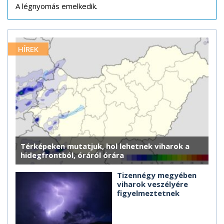
A légnyomás emelkedik.
HÍREK
Térképeken mutatjuk, hol lehetnek viharok a
hidegfrontból, óráról órára
Tizennégy megyében
viharok veszélyére
figyelmeztetnek