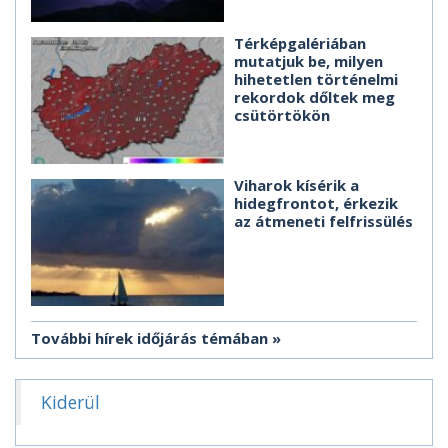
Térképgalériában
mutatjuk be, milyen
hihetetlen történelmi
rekordok dőltek meg
csütörtökön
Viharok kísérik a
hidegfrontot, érkezik
az átmeneti felfrissülés
További hírek időjárás témában
Kiderül