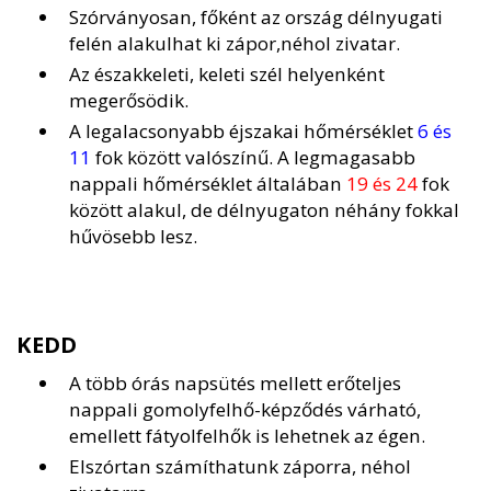
Szórványosan, főként az ország délnyugati
felén alakulhat ki zápor,néhol zivatar.
Az északkeleti, keleti szél helyenként
megerősödik.
A legalacsonyabb éjszakai hőmérséklet
6 és
11
fok között valószínű. A legmagasabb
nappali hőmérséklet általában
19 és 24
fok
között alakul, de délnyugaton néhány fokkal
hűvösebb lesz.
KEDD
A több órás napsütés mellett erőteljes
nappali gomolyfelhő-képződés várható,
emellett fátyolfelhők is lehetnek az égen.
Elszórtan számíthatunk záporra, néhol