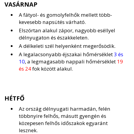
VASÁRNAP
A fátyol- és gomolyfelhők mellett több-
kevesebb napsütés várható.
Elszórtan alakul zápor, nagyobb eséllyel
délnyugaton és északkeleten.
A délkeleti szél helyenként megerősödik.
A legalacsonyabb éjszakai hőmérséklet
3 és
10
, a legmagasabb nappali hőmérséklet
19
és 24
fok között alakul.
HÉTFŐ
Az ország délnyugati harmadán, felén
többnyire felhős, másutt gyengén és
közepesen felhős időszakok egyaránt
lesznek.