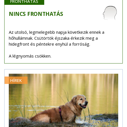
FRONTHATÁS
NINCS
FRONTHATÁS
Az utolsó, legmelegebb napja következik ennek a
hőhullámnak. Csütörtök éjszaka érkezik meg a
hidegfront és péntekre enyhül a forróság.
A légnyomás csökken.
HÍREK