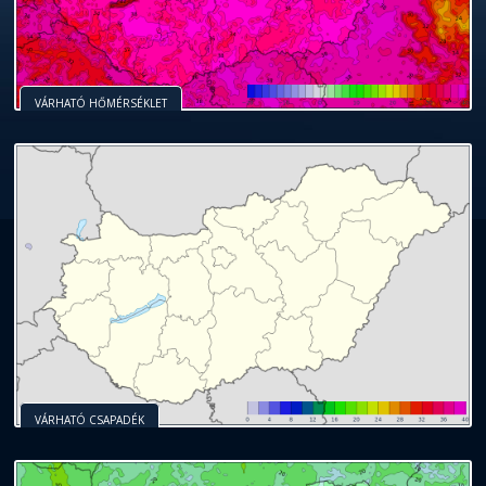
VÁRHATÓ HŐMÉRSÉKLET
VÁRHATÓ CSAPADÉK