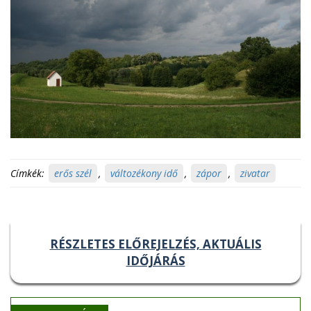
Címkék:
erős szél
,
változékony idő
,
zápor
,
zivatar
RÉSZLETES ELŐREJELZÉS, AKTUÁLIS
IDŐJÁRÁS