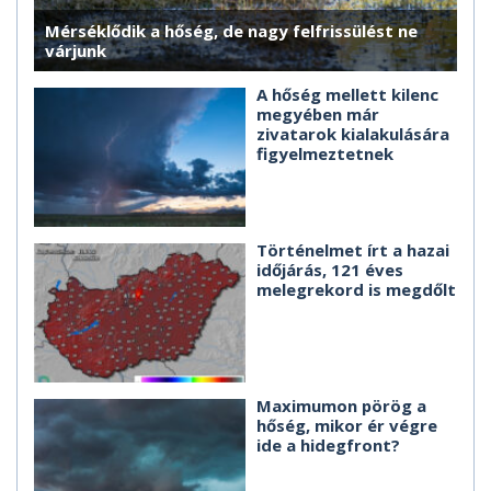
Mérséklődik a hőség, de nagy felfrissülést ne
várjunk
A hőség mellett kilenc
megyében már
zivatarok kialakulására
figyelmeztetnek
Történelmet írt a hazai
időjárás, 121 éves
melegrekord is megdőlt
Maximumon pörög a
hőség, mikor ér végre
ide a hidegfront?