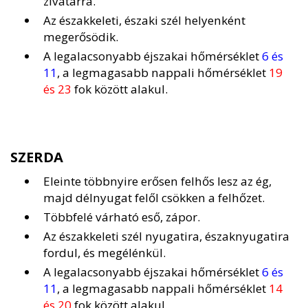
zivatarra.
Az északkeleti, északi szél helyenként
megerősödik.
A legalacsonyabb éjszakai hőmérséklet
6 és
11
, a legmagasabb nappali hőmérséklet
19
és 23
fok között alakul.
SZERDA
Eleinte többnyire erősen felhős lesz az ég,
majd délnyugat felől csökken a felhőzet.
Többfelé várható eső, zápor.
Az északkeleti szél nyugatira, északnyugatira
fordul, és megélénkül.
A legalacsonyabb éjszakai hőmérséklet
6 és
11
, a legmagasabb nappali hőmérséklet
14
és 20
fok között alakul.