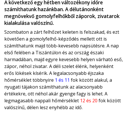
A következő egy hétben változékony időre
számíthatunk hazánkban. A délutánonként
megnövekvő gomolyfelhőkből záporok, zivatarok
kialakulása valószínű.
Szombaton a zárt felhőzet keleten is felszakad, és ezt
követően a gomolyfelhő-képződés mellett ott is
számíthatunk majd több-kevesebb napsütésre. A nap
első felében a Tiszántúlon és az ország északi
harmadában, majd egyre kevesebb helyen várható eső,
zápor, néhol zivatar. A déli szelet élénk, helyenként
erős lökések kísérik. A legalacsonyabb éjszaka
hőmérséklet többnyire
1 és 11
fok között alakul, a
nyugati tájakon számíthatunk az alacsonyabb
értékekre, ott néhol akár gyenge fagy is lehet. A
legmagasabb nappali hőmérséklet
12 és 20
fok között
valószínű, délen lesz enyhébb az idő.