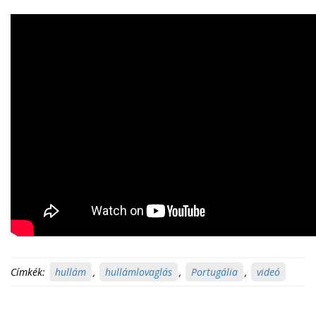
Címkék:
hullám
,
hullámlovaglás
,
Portugália
,
videó