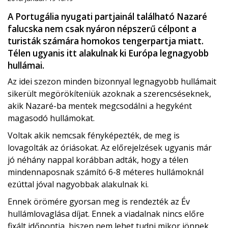
A Portugália nyugati partjainál található Nazaré
falucska nem csak nyáron népszerű célpont a
turisták számára homokos tengerpartja miatt.
Télen ugyanis itt alakulnak ki Európa legnagyobb
hullámai.
Az idei szezon minden bizonnyal legnagyobb hullámait
sikerült megörökíteniük azoknak a szerencséseknek,
akik Nazaré-ba mentek megcsodálni a hegyként
magasodó hullámokat.
Voltak akik nemcsak fényképezték, de meg is
lovagolták az óriásokat. Az előrejelzések ugyanis már
jó néhány nappal korábban adták, hogy a télen
mindennaposnak számító 6-8 méteres hullámoknál
ezúttal jóval nagyobbak alakulnak ki.
Ennek örömére gyorsan meg is rendezték az Év
hullámlovaglása díjat. Ennek a viadalnak nincs előre
fixált időpontja, hiszen nem lehet tudni mikor jönnek