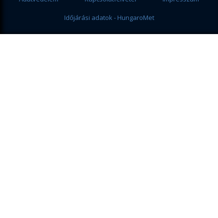
Időjárási adatok - HungaroMet