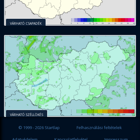
VÁRHATÓ CSAPADÉK
VÁRHATÓ SZÉLLÖKÉS
© 1999 - 2026 Startlap
Felhasználási feltételek
Adatvédelem
Kapcsolatfelvétel
Impresszum