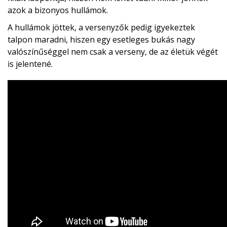
azok a bizonyos hullámok.
A hullámok jöttek, a versenyzők pedig igyekeztek
talpon maradni, hiszen egy esetleges bukás nagy
valószínűséggel nem csak a verseny, de az életük végét
is jelentené.