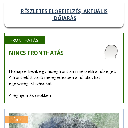
RÉSZLETES ELŐREJELZÉS, AKTUÁLIS
IDŐJÁRÁS
FRONTHATÁS
NINCS
FRONTHATÁS
Holnap érkezik egy hidegfront ami mérsékli a hőséget.
A front előtt zajló melegedésben a hő okozhat
egészségi kihívásokat.
A légnyomás csökken.
HÍREK