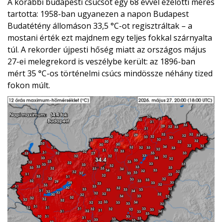
A korábbi budapesti csúcsot egy 68 évvel ezelőtti mérés
tartotta: 1958-ban ugyanezen a napon Budapest
Budatétény állomáson 33,5 °C-ot regisztráltak – a
mostani érték ezt majdnem egy teljes fokkal szárnyalta
túl. A rekorder újpesti hőség miatt az országos május
27-ei melegrekord is veszélybe került: az 1896-ban
mért 35 °C-os történelmi csúcs mindössze néhány tized
fokon múlt.