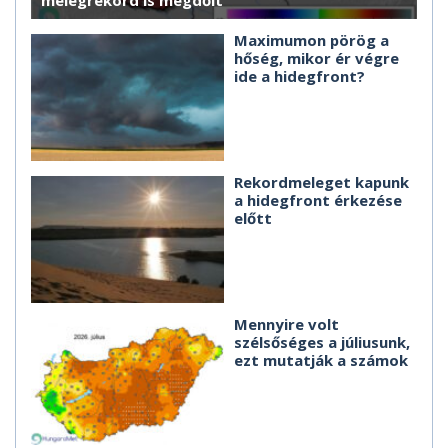
melegrekord is megdőlt
Maximumon pörög a
hőség, mikor ér végre
ide a hidegfront?
Rekordmeleget kapunk
a hidegfront érkezése
előtt
Mennyire volt
szélsőséges a júliusunk,
ezt mutatják a számok