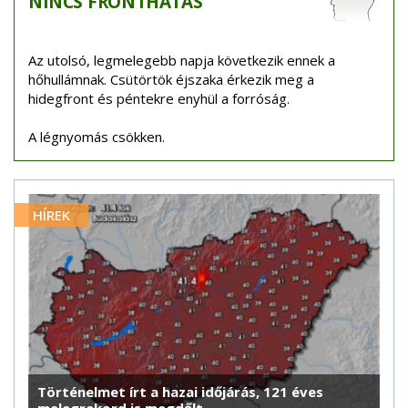
NINCS
FRONTHATÁS
Az utolsó, legmelegebb napja következik ennek a
hőhullámnak. Csütörtök éjszaka érkezik meg a
hidegfront és péntekre enyhül a forróság.
A légnyomás csökken.
HÍREK
Történelmet írt a hazai időjárás, 121 éves