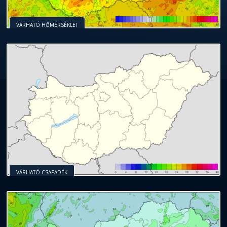
VÁRHATÓ HŐMÉRSÉKLET
VÁRHATÓ CSAPADÉK