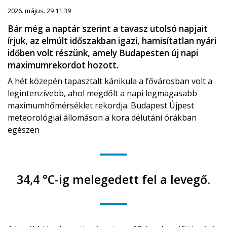
2026. május. 29 11:39
Bár még a naptár szerint a tavasz utolsó napjait
írjuk, az elmúlt időszakban igazi, hamisítatlan nyári
időben volt részünk, amely Budapesten új napi
maximumrekordot hozott.
A hét közepén tapasztalt kánikula a fővárosban volt a
legintenzívebb, ahol megdőlt a napi legmagasabb
maximumhőmérséklet rekordja. Budapest Újpest
meteorológiai állomáson a kora délutáni órákban
egészen
34,4 °C-ig melegedett fel a levegő.