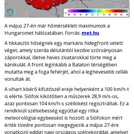
A május 27-én már hőmérsékleti maximumok a
Hungaromet hálózatában. Forrás:
met.hu
A tikkasztó hőségnek egy markáns hidegfront vetett
véget, amely szerda délutántól kezdve szórványosan
záporokkal, illetve heves zivatarokkal törte meg a
kánikulát. A front leginkább a Balaton térségében
mutatta meg a foga fehérjét, ahol a leghevesebb cellák
vonultak át.
A vihart kísérő kifutószél ereje helyenként a 100 km/h-t
is elérte. Siófok kikötőben a műszerek 28,9 m/s-os,
azaz pontosan 104 km/h-s széllökést regisztráltak. Ez a
rendkívüli szélsebesség egyúttal egy ritka
meteorológiai egybeesést is hozott: a Siófokon mért
érték tizedre pontosan megegyezik a május 27-ére
vonatkozó eddigi napi országos szélrekorddal, amelyet