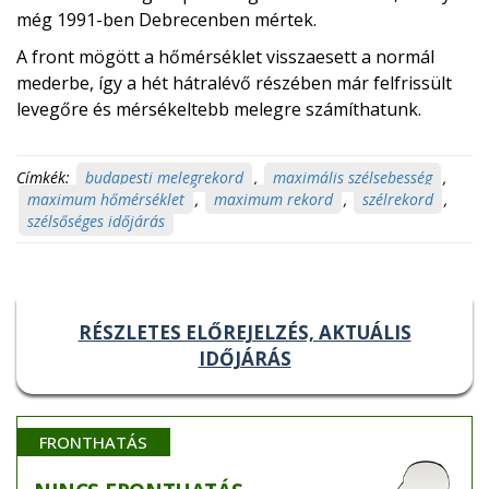
még 1991-ben Debrecenben mértek.
A front mögött a hőmérséklet visszaesett a normál
mederbe, így a hét hátralévő részében már felfrissült
levegőre és mérsékeltebb melegre számíthatunk.
Címkék:
budapesti melegrekord
,
maximális szélsebesség
,
maximum hőmérséklet
,
maximum rekord
,
szélrekord
,
szélsőséges időjárás
RÉSZLETES ELŐREJELZÉS, AKTUÁLIS
IDŐJÁRÁS
FRONTHATÁS