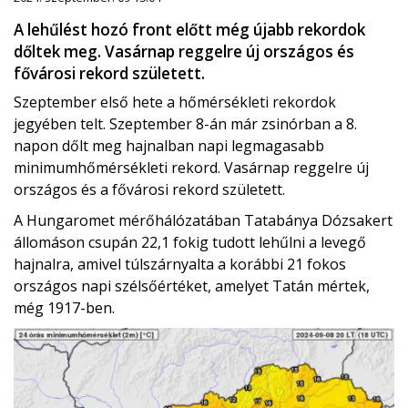
A lehűlést hozó front előtt még újabb rekordok
dőltek meg. Vasárnap reggelre új országos és
fővárosi rekord született.
Szeptember első hete a hőmérsékleti rekordok
jegyében telt. Szeptember 8-án már zsinórban a 8.
napon dőlt meg hajnalban napi legmagasabb
minimumhőmérsékleti rekord. Vasárnap reggelre új
országos és a fővárosi rekord született.
A Hungaromet mérőhálózatában Tatabánya Dózsakert
állomáson csupán 22,1 fokig tudott lehűlni a levegő
hajnalra, amivel túlszárnyalta a korábbi 21 fokos
országos napi szélsőértéket, amelyet Tatán mértek,
még 1917-ben.