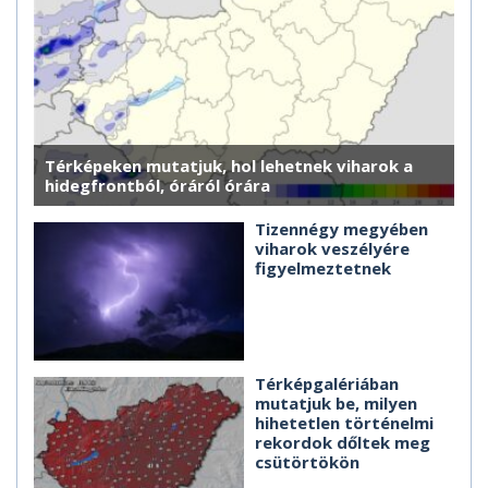
Térképeken mutatjuk, hol lehetnek viharok a
hidegfrontból, óráról órára
Tizennégy megyében
viharok veszélyére
figyelmeztetnek
Térképgalériában
mutatjuk be, milyen
hihetetlen történelmi
rekordok dőltek meg
csütörtökön