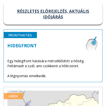
RÉSZLETES ELŐREJELZÉS, AKTUÁLIS
IDŐJÁRÁS
FRONTHATÁS
HIDEGFRONT
Egy hidegfront hatására mérséklődött a hőség.
Feltámadt a szél, ami csökkenti a hőérzetet.
A légnyomás emelkedik.
HÍREK