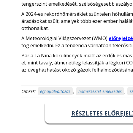
tengerszint emelkedését, szélsőségesebb aszályoka
A 2024-es rekordhőmérséklet szüntelen hőhullámo
áradásokat szült, amelyek több ezer ember halálát
otthonaikat.
A Meteorológiai Világszervezet (WMO)
előrejelzé
fog emelkedni. Ez a tendencia várhatóan felerősít
Bár a La Niña körülmények miatt az erdők és más
el, mint tavaly, átmenetileg lelassítják a légköri
az üvegházhatást okozó gázok felhalmozódásának t
Címkék:
éghajlatváltozás
,
hőmérséklet emelkedés
,
s
RÉSZLETES ELŐREJEL