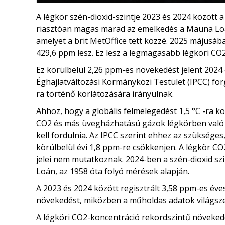
A légkör szén-dioxid-szintje 2023 és 2024 között 
riasztóan magas marad az emelkedés a Mauna L
amelyet a brit MetOffice tett közzé. 2025 májusába
429,6 ppm lesz. Ez lesz a legmagasabb légköri CO2
Ez körülbelül 2,26 ppm-es növekedést jelent 2024
Éghajlatváltozási Kormányközi Testület (IPCC) for
ra történő korlátozására irányulnak.
Ahhoz, hogy a globális felmelegedést 1,5 °C -ra ko
CO2 és más üvegházhatású gázok légkörben való f
kell fordulnia. Az IPCC szerint ehhez az szüksége
körülbelül évi 1,8 ppm-re csökkenjen. A légkör C
jelei nem mutatkoznak. 2024-ben a szén-dioxid s
Loán, az 1958 óta folyó mérések alapján.
A 2023 és 2024 között regisztrált 3,58 ppm-es év
növekedést, miközben a műholdas adatok világsze
A légköri CO2-koncentráció rekordszintű növeke