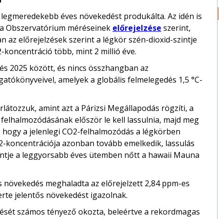
a legmeredekebb éves növekedést produkálta. Az idén is
oa Obszervatórium méréseinek
előrejelzése
szerint,
n az előrejelzések szerint a légkör szén-dioxid-szintje
-koncentráció több, mint 2 millió éve.
 és 2025 között, és nincs összhangban az
gatókönyveivel, amelyek a globális felmelegedés 1,5 °C-
rlátozzuk, amint azt a Párizsi Megállapodás rögzíti, a
elhalmozódásának először le kell lassulnia, majd meg
s, hogy a jelenlegi CO2-felhalmozódás a légkörben
O2-koncentrációja azonban tovább emelkedik, lassulás
zintje a leggyorsabb éves ütemben nőtt a hawaii Mauna
es növekedés meghaladta az előrejelzett 2,84 ppm-es
rte jelentős növekedést igazolnak.
dését számos tényező okozta, beleértve a rekordmagas