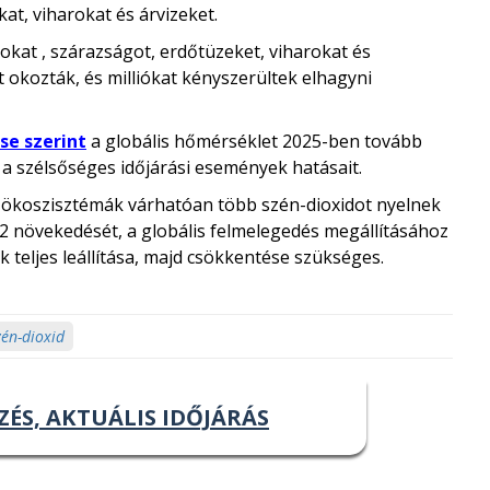
t, viharokat és árvizeket.
kat , szárazságot, erdőtüzeket, viharokat és
 okozták, és milliókat kényszerültek elhagyni
se szerint
a globális hőmérséklet 2025-ben tovább
i a szélsőséges időjárási események hatásait.
 ökoszisztémák várhatóan több szén-dioxidot nyelnek
 CO2 növekedését, a globális felmelegedés megállításához
eljes leállítása, majd csökkentése szükséges.
zén-dioxid
ZÉS, AKTUÁLIS IDŐJÁRÁS