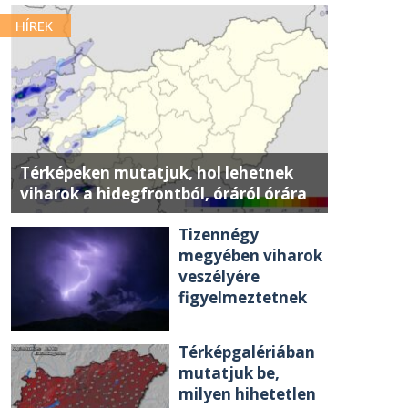
HÍREK
Térképeken mutatjuk, hol lehetnek
viharok a hidegfrontból, óráról órára
Tizennégy
megyében viharok
veszélyére
figyelmeztetnek
Térképgalériában
mutatjuk be,
milyen hihetetlen