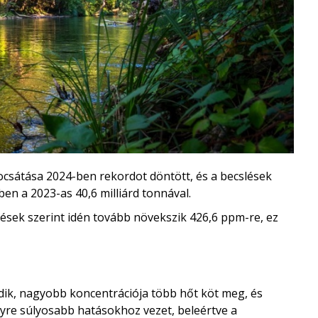
bocsátása 2024-ben rekordot döntött, és a becslések
ben a 2023-as 40,6 milliárd tonnával.
zések szerint idén tovább növekszik 426,6 ppm-re, ez
ik, nagyobb koncentrációja több hőt köt meg, és
gyre súlyosabb hatásokhoz vezet, beleértve a