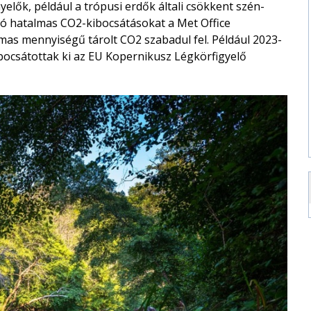
yelők, például a trópusi erdők általi csökkent szén-
zó hatalmas CO2-kibocsátásokat a Met Office
mas mennyiségű tárolt CO2 szabadul fel. Például 2023-
 bocsátottak ki az EU Kopernikusz Légkörfigyelő