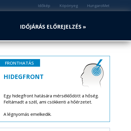
Időkép
Köpönyeg
HungaroMet
IDŐJÁRÁS ELŐREJELZÉS »
FRONTHATÁS
HIDEGFRONT
Egy hidegfront hatására mérséklődött a hőség.
Feltámadt a szél, ami csökkenti a hőérzetet.
A légnyomás emelkedik.