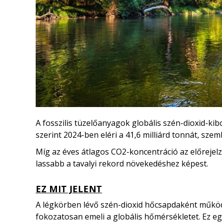
A fosszilis tüzelőanyagok globális szén-dioxid-ki
szerint 2024-ben eléri a 41,6 milliárd tonnát, szem
Míg az éves átlagos CO2-koncentráció az előrejel
lassabb a tavalyi rekord növekedéshez képest.
EZ MIT JELENT
A légkörben lévő szén-dioxid hőcsapdaként működ
fokozatosan emeli a globális hőmérsékletet. Ez e