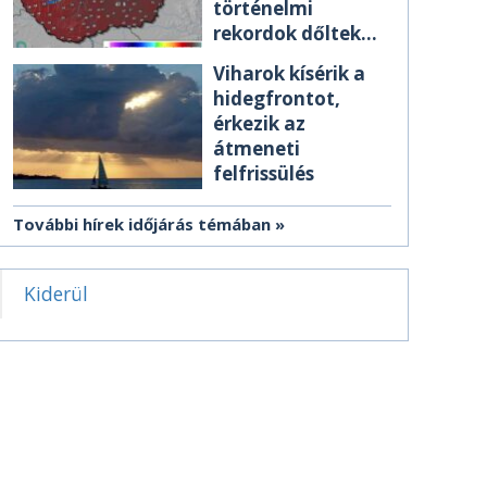
történelmi
rekordok dőltek
meg csütörtökön
Viharok kísérik a
hidegfrontot,
érkezik az
átmeneti
felfrissülés
További hírek időjárás témában
Kiderül