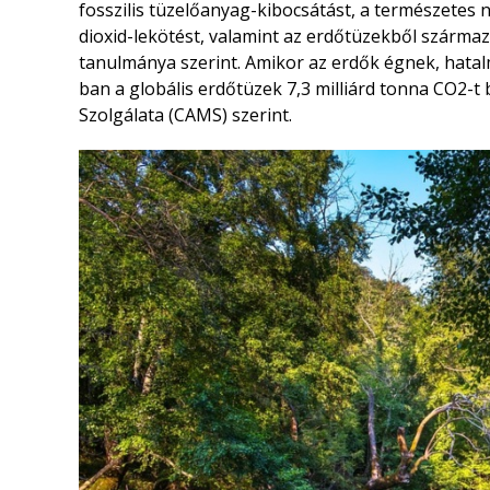
fosszilis tüzelőanyag-kibocsátást, a természetes n
dioxid-lekötést, valamint az erdőtüzekből szárma
tanulmánya szerint. Amikor az erdők égnek, hatal
ban a globális erdőtüzek 7,3 milliárd tonna CO2-t
Szolgálata (CAMS) szerint.