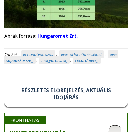
Ábrák forrása:
Hungaromet Zrt.
Címkék:
éghajlatváltozás
,
éves átlaghőmérséklet
,
éves
csapadékösszeg
,
magyarország
,
rekordmeleg
RÉSZLETES ELŐREJELZÉS, AKTUÁLIS
IDŐJÁRÁS
FRONTHATÁS