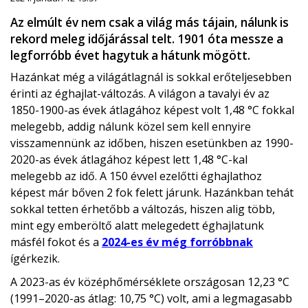
Az elmúlt év nem csak a világ más tájain, nálunk is
rekord meleg időjárással telt. 1901 óta messze a
legforróbb évet hagytuk a hátunk mögött.
Hazánkat még a világátlagnál is sokkal erőteljesebben
érinti az éghajlat-változás. A világon a tavalyi év az
1850-1900-as évek átlagához képest volt 1,48 °C fokkal
melegebb, addig nálunk közel sem kell ennyire
visszamennünk az időben, hiszen esetünkben az 1990-
2020-as évek átlagához képest lett 1,48 °C-kal
melegebb az idő. A 150 évvel ezelőtti éghajlathoz
képest már bőven 2 fok felett járunk. Hazánkban tehát
sokkal tetten érhetőbb a változás, hiszen alig több,
mint egy emberöltő alatt melegedett éghajlatunk
másfél fokot és a
2024-es év még forróbbnak
ígérkezik.
A 2023-as év középhőmérséklete országosan 12,23 °C
(1991–2020-as átlag: 10,75 °C) volt, ami a legmagasabb