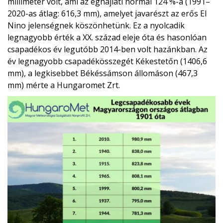
milliméter volt, ami az éghajlati normál 124 %-a (1991–
2020-as átlag: 616,3 mm), amelyet javarészt az erős El
Nino jelenségnek köszönhetünk. Ez a nyolcadik
legnagyobb érték a XX. század eleje óta és hasonlóan
csapadékos év legutóbb 2014-ben volt hazánkban. Az
év legnagyobb csapadékösszegét Kékestetőn (1406,6
mm), a legkisebbet Békéssámson állomáson (467,3
mm) mérte a Hungaromet Zrt.