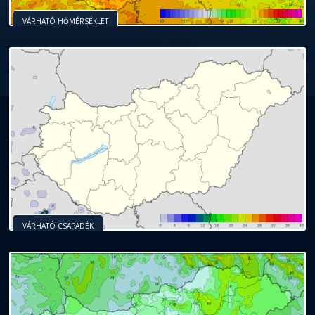
VÁRHATÓ HŐMÉRSÉKLET
VÁRHATÓ CSAPADÉK