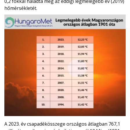
0,2 fokkal haladta meg az eddigi legmelegebb év (2019)
hőmérsékletét.
A 2023. év csapadékösszege országos átlagban 767,1