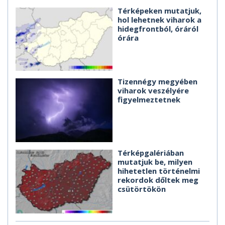
Térképeken mutatjuk,
hol lehetnek viharok a
hidegfrontból, óráról
órára
Tizennégy megyében
viharok veszélyére
figyelmeztetnek
Térképgalériában
mutatjuk be, milyen
hihetetlen történelmi
rekordok dőltek meg
csütörtökön