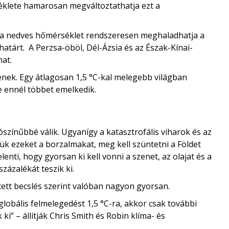
éklete hamarosan megváltoztathatja ezt a
 a nedves hőmérséklet rendszeresen meghaladhatja a
i határt. A Perzsa-öböl, Dél-Ázsia és az Észak-Kínai-
at.
nek. Egy átlagosan 1,5 °C-kal melegebb világban
e ennél többet emelkedik.
lószínűbbé válik. Ugyanígy a katasztrofális viharok és az
ük ezeket a borzalmakat, meg kell szüntetni a Földet
enti, hogy gyorsan ki kell vonni a szenet, az olajat és a
zázalékát teszik ki.
ett becslés szerint valóban nagyon gyorsan.
globális felmelegedést 1,5 °C-ra, akkor csak további
i” – állítják Chris Smith és Robin klíma- és