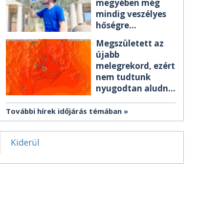
megyében még
mindig veszélyes
hőségre
figyelmeztetnek
Megszületett az
újabb
melegrekord, ezért
nem tudtunk
nyugodtan aludni
éjszaka
További hírek időjárás témában
Kiderül