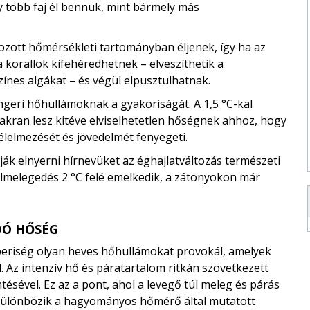
y több faj él bennük, mint bármely más
zott hőmérsékleti tartományban éljenek, így ha az
 korallok kifehéredhetnek – elveszíthetik a
színes algákat – és végül elpusztulhatnak.
geri hőhullámoknak a gyakoriságát. A 1,5 °C-kal
akran lesz kitéve elviselhetetlen hőségnek ahhoz, hogy
élelmezését és jövedelmét fenyegeti.
ák elnyerni hírnevüket az éghajlatváltozás természeti
 felmelegedés 2 °C felé emelkedik, a zátonyokon már
DÓ HŐSÉG
emberiség olyan heves hőhullámokat provokál, amelyek
 Az intenzív hő és páratartalom ritkán szövetkezett
ésével. Ez az a pont, ahol a levegő túl meleg és párás
 különbözik a hagyományos hőmérő által mutatott