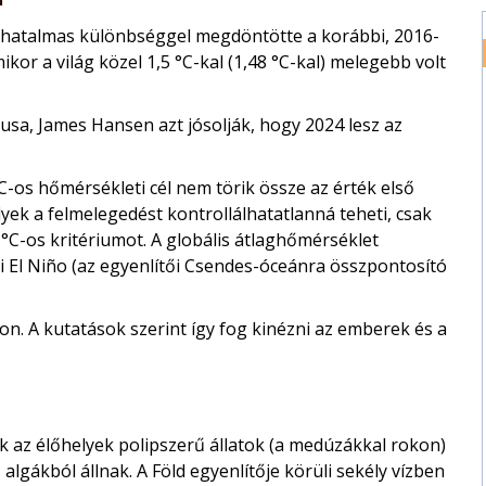
mi hatalmas különbséggel megdöntötte a korábbi, 2016-
amikor a világ közel 1,5 °C-kal (1,48 °C-kal) melegebb volt
sa, James Hansen azt jósolják, hogy 2024 lesz az
C-os hőmérsékleti cél nem törik össze az érték első
yek a felmelegedést kontrollálhatatlanná teheti, csak
5 °C-os kritériumot. A globális átlaghőmérséklet
gi El Niño (az egyenlítői Csendes-óceánra összpontosító
-on. A kutatások szerint így fog kinézni az emberek és a
k az élőhelyek polipszerű állatok (a medúzákkal rokon)
lgákból állnak. A Föld egyenlítője körüli sekély vízben