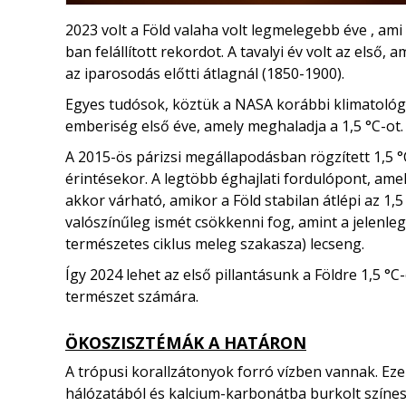
2023 volt a Föld valaha volt legmelegebb éve , a
ban felállított rekordot. A tavalyi év volt az első, 
az iparosodás előtti átlagnál (1850-1900).
Egyes tudósok, köztük a NASA korábbi klimatológu
emberiség első éve, amely meghaladja a 1,5 °C-ot.
A 2015-ös párizsi megállapodásban rögzített 1,5 °
érintésekor. A legtöbb éghajlati fordulópont, amel
akkor várható, amikor a Föld stabilan átlépi az 1,
valószínűleg ismét csökkenni fog, amint a jelenle
természetes ciklus meleg szakasza) lecseng.
Így 2024 lehet az első pillantásunk a Földre 1,5 °C
természet számára.
ÖKOSZISZTÉMÁK A HATÁRON
A trópusi korallzátonyok forró vízben vannak. Eze
hálózatából és kalcium-karbonátba burkolt színes a