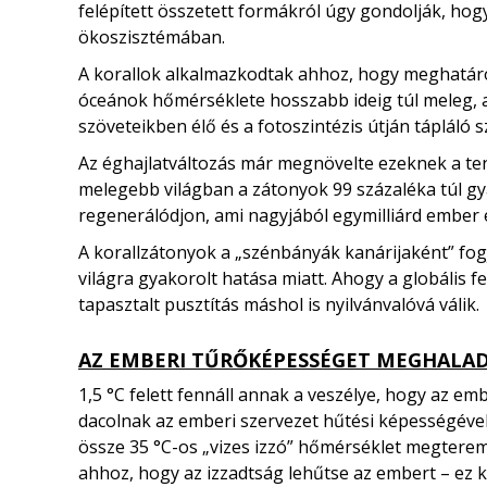
felépített összetett formákról úgy gondolják, hog
ökoszisztémában.
A korallok alkalmazkodtak ahhoz, hogy meghatáro
óceánok hőmérséklete hosszabb ideig túl meleg, a
szöveteikben élő és a fotoszintézis útján tápláló 
Az éghajlatváltozás már megnövelte ezeknek a ten
melegebb világban a zátonyok 99 százaléka túl gy
regenerálódjon, ami nagyjából egymilliárd ember 
A korallzátonyok a „szénbányák kanárijaként” fogj
világra gyakorolt ​​hatása miatt. Ahogy a globális
tapasztalt pusztítás máshol is nyilvánvalóvá válik.
AZ EMBERI TŰRŐKÉPESSÉGET MEGHALA
1,5 °C felett fennáll annak a veszélye, hogy az 
dacolnak az emberi szervezet hűtési képességével.
össze 35 °C-os „vizes izzó” hőmérséklet megteremt
ahhoz, hogy az izzadtság lehűtse az embert – ez