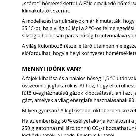
„száraz” hőmérséklettől. A Föld emelkedő hőmérs
klímakutatók szerint.
A modellezési tanulmányok már kimutatták, hogy
35 °C-ot, ha a világ túllépi a 2 °C-os felmelegedés
síkság a halálosan párás hőség frontvonalává válh
A világ különböző részei eltérő ütemben melegsze
előfordulhat, hogy a helyi környezet hőmérséklet
MENNYI IDŐNK VAN?
A fajok kihalása és a halálos hőség 1,5 °C után va
összeomló jégtakarók is. Ahhoz, hogy elkerülhess
fűtő üvegházhatású gázok kibocsátását, ami azt jel
gázt, amelyek a világ energiafelhasználásának 80 s
Milyen gyorsan? A legfrissebb, októberben közzét
Ha az emberiség 50 % eséllyel akarja korlátozni a 
250 gigatonna (milliárd tonna) CO₂-t bocsáthatunk k
légkörkutatók, a Leedsi Egyetem kutatói.