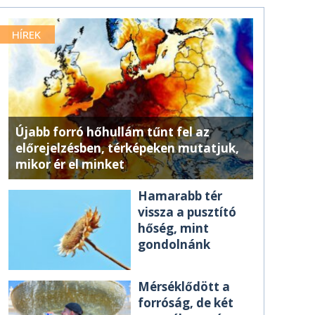
HÍREK
Újabb forró hőhullám tűnt fel az
előrejelzésben, térképeken mutatjuk,
mikor ér el minket
Hamarabb tér
vissza a pusztító
hőség, mint
gondolnánk
Mérséklődött a
forróság, de két