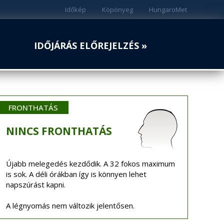
Időkép
Köpönyeg
HungaroMet
IDŐJÁRÁS ELŐREJELZÉS »
FRONTHATÁS
NINCS
FRONTHATÁS
Újabb melegedés kezdődik. A 32 fokos maximum
is sok. A déli órákban így is könnyen lehet
napszúrást kapni.
A légnyomás nem változik jelentősen.