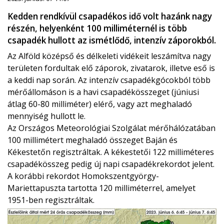
Kedden rendkívül csapadékos idő volt hazánk nagy
részén, helyenként 100 milliméternél is több
csapadék hullott az ismétlődő, intenzív záporokból.
Az Alföld középső és délkeleti vidékeit leszámítva nagy
területen fordultak elő záporok, zivatarok, illetve eső is
a keddi nap során. Az intenzív csapadékgócokból több
mérőállomáson is a havi csapadékösszeget (júniusi
átlag 60-80 milliméter) elérő, vagy azt meghaladó
mennyiség hullott le.
Az Országos Meteorológiai Szolgálat mérőhálózatában
100 millimétert meghaladó összeget Baján és
Kékestetőn regisztráltak. A kékestetői 122 milliméteres
csapadékösszeg pedig új napi csapadékrekordot jelent.
A korábbi rekordot Homokszentgyörgy-
Mariettapuszta tartotta 120 milliméterrel, amelyet
1951-ben regisztráltak.