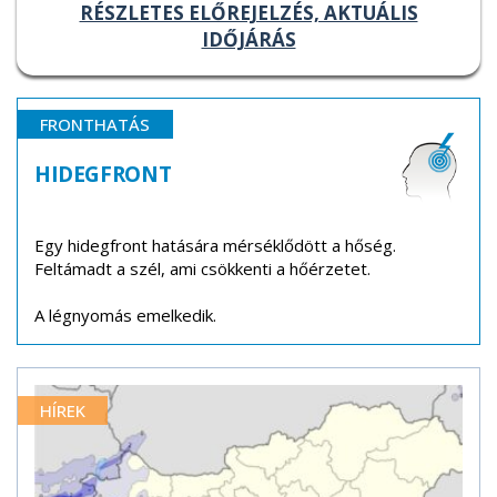
RÉSZLETES ELŐREJELZÉS, AKTUÁLIS
IDŐJÁRÁS
FRONTHATÁS
HIDEGFRONT
Egy hidegfront hatására mérséklődött a hőség.
Feltámadt a szél, ami csökkenti a hőérzetet.
A légnyomás emelkedik.
HÍREK