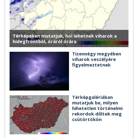
Térképeken mutatjuk, hol lehetnek viharok a
hidegfrontból, óráról órára
Tizennégy megyében
viharok veszélyére
figyelmeztetnek
Térképgalériában
mutatjuk be, milyen
hihetetlen történelmi
rekordok dőltek meg
csütörtökön