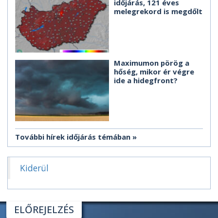
időjárás, 121 éves
melegrekord is megdőlt
Maximumon pörög a
hőség, mikor ér végre
ide a hidegfront?
További hírek időjárás témában
Kiderül
ELŐREJELZÉS