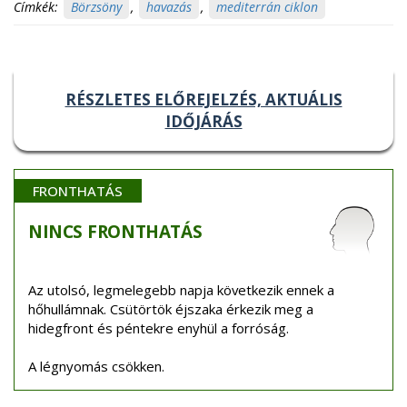
Címkék:
Börzsöny
,
havazás
,
mediterrán ciklon
RÉSZLETES ELŐREJELZÉS, AKTUÁLIS
IDŐJÁRÁS
FRONTHATÁS
NINCS
FRONTHATÁS
Az utolsó, legmelegebb napja következik ennek a
hőhullámnak. Csütörtök éjszaka érkezik meg a
hidegfront és péntekre enyhül a forróság.
A légnyomás csökken.