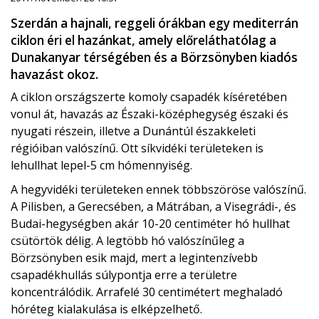
Szerdán a hajnali, reggeli órákban egy mediterrán
ciklon éri el hazánkat, amely előreláthatólag a
Dunakanyar térségében és a Börzsönyben kiadós
havazást okoz.
A ciklon országszerte komoly csapadék kíséretében
vonul át, havazás az Északi-középhegység északi és
nyugati részein, illetve a Dunántúl északkeleti
régióiban valószínű. Ott síkvidéki területeken is
lehullhat lepel-5 cm hómennyiség.
A hegyvidéki területeken ennek többszöröse valószínű.
A Pilisben, a Gerecsében, a Mátrában, a Visegrádi-, és
Budai-hegységben akár 10-20 centiméter hó hullhat
csütörtök délig. A legtöbb hó valószínűleg a
Börzsönyben esik majd, mert a legintenzívebb
csapadékhullás súlypontja erre a területre
koncentrálódik. Arrafelé 30 centimétert meghaladó
hóréteg kialakulása is elképzelhető.