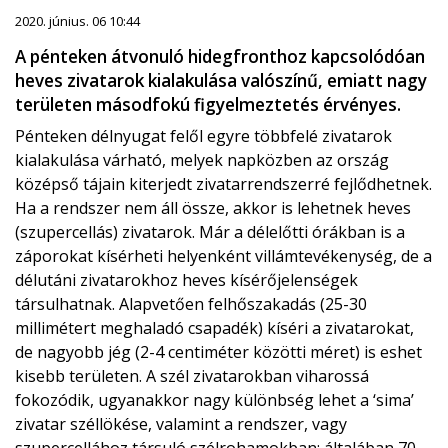
2020. június. 06 10:44
A pénteken átvonuló hidegfronthoz kapcsolódóan
heves zivatarok kialakulása valószínű, emiatt nagy
területen másodfokú figyelmeztetés érvényes.
Pénteken délnyugat felől egyre többfelé zivatarok
kialakulása várható, melyek napközben az ország
középső tájain kiterjedt zivatarrendszerré fejlődhetnek.
Ha a rendszer nem áll össze, akkor is lehetnek heves
(szupercellás) zivatarok. Már a délelőtti órákban is a
záporokat kísérheti helyenként villámtevékenység, de a
délutáni zivatarokhoz heves kísérőjelenségek
társulhatnak. Alapvetően felhőszakadás (25-30
millimétert meghaladó csapadék) kíséri a zivatarokat,
de nagyobb jég (2-4 centiméter közötti méret) is eshet
kisebb területen. A szél zivatarokban viharossá
fokozódik, ugyanakkor nagy különbség lehet a ‘sima’
zivatar széllökése, valamint a rendszer, vagy