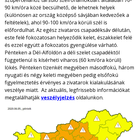
szupercellához társuló szélrohamokban: általában 70-
90 km/óra közé becsülhető, de lehetnek helyek
(különösen az ország középső sávjában kedvezőek a
feltételek), ahol 90-100 km/óra körüli szél is
előfordulhat. Az egész zivataros csapadéksáv délután,
este felé fokozatosan helyeződik kelet, északkelet felé
és ezzel együtt a fokozatos gyengülése várható.
Pénteken a Dél-Alföldön a déli szelet csapadéktól
függetlenül is kísérheti viharos (60 km/óra körüli)
lökés. Pénteken tizenkét megyében másodfokú, három
nyugati és négy keleti megyében pedig elsőfokú
figyelmeztetés érvényes a zivatarok kialakulásának
veszélye miatt. Az aktuális, legfrissebb információkat
megtalálhatják
veszélyjelzés
oldalunkon.