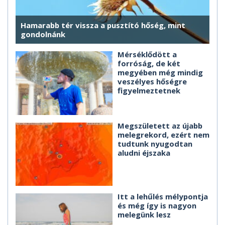
Hamarabb tér vissza a pusztító hőség, mint
gondolnánk
Mérséklődött a
forróság, de két
megyében még mindig
veszélyes hőségre
figyelmeztetnek
Megszületett az újabb
melegrekord, ezért nem
tudtunk nyugodtan
aludni éjszaka
Itt a lehűlés mélypontja
és még így is nagyon
melegünk lesz