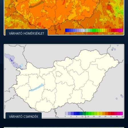
VÁRHATÓ HŐMÉRSÉKLET
VÁRHATÓ CSAPADÉK