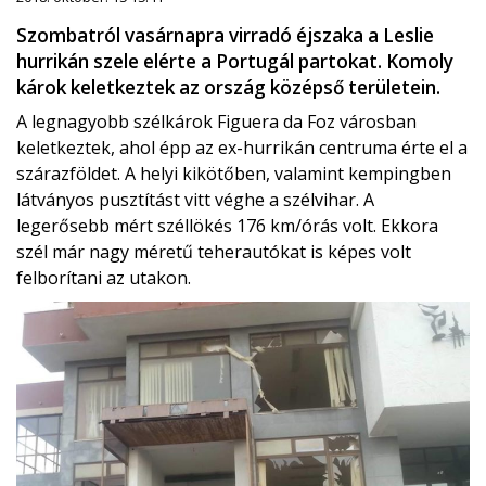
Szombatról vasárnapra virradó éjszaka a Leslie
hurrikán szele elérte a Portugál partokat. Komoly
károk keletkeztek az ország középső területein.
A legnagyobb szélkárok Figuera da Foz városban
keletkeztek, ahol épp az ex-hurrikán centruma érte el a
szárazföldet. A helyi kikötőben, valamint kempingben
látványos pusztítást vitt véghe a szélvihar. A
legerősebb mért széllökés 176 km/órás volt. Ekkora
szél már nagy méretű teherautókat is képes volt
felborítani az utakon.