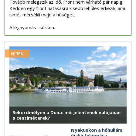
Tovább melegszik az idő. Front nem várható pár napig.
Kedden egy front hatásásra kisebb lehűlés érkezik, ami
ismét mérsékli majd a hőséget.
A légnyomás csökken.
HÍREK
Rekordmélyen a Duna: mit jelentenek valójában
a centiméterek?
Nyakunkon a hőhullám
újabb felvonása