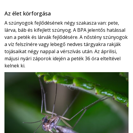
Az élet körforgása
A szúnyogok fejlődésének négy szakasza van: pete,
lárva, báb és kifejlett szúnyog. A BPA jelentős hatással
van a peték és lárvák fejlődésére. A nőstény szúnyogok
a víz felszínére vagy lebegő nedves tárgyakra rakják
tojásaikat négy nappal a vérszívás után. Az áprilisi,
májusi nyári záporok idején a peték 36 óra elteltével
kelnek ki.