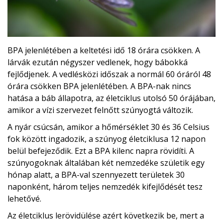
BPA jelenlétében a keltetési idő 18 órára csökken. A
lárvák ezután négyszer vedlenek, hogy bábokká
fejlődjenek. A vedlésközi időszak a normál 60 óráról 48
órára csökken BPA jelenlétében. A BPA-nak nincs
hatása a báb állapotra, az életciklus utolsó 50 órájában,
amikor a vízi szervezet felnőtt szúnyogtá változik.
A nyár csúcsán, amikor a hőmérséklet 30 és 36 Celsius
fok között ingadozik, a szúnyog életciklusa 12 napon
belül befejeződik. Ezt a BPA kilenc napra rövidíti. A
szúnyogoknak általában két nemzedéke születik egy
hónap alatt, a BPA-val szennyezett területek 30
naponként, három teljes nemzedék kifejlődését tesz
lehetővé.
Az életciklus lerövidülése azért következik be, mert a