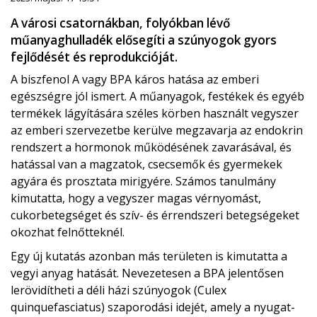
A városi csatornákban, folyókban lévő
műanyaghulladék elősegíti a szúnyogok gyors
fejlődését és reprodukcióját.
A biszfenol A vagy BPA káros hatása az emberi
egészségre jól ismert. A műanyagok, festékek és egyéb
termékek lágyítására széles körben használt vegyszer
az emberi szervezetbe kerülve megzavarja az endokrin
rendszert a hormonok működésének zavarásával, és
hatással van a magzatok, csecsemők és gyermekek
agyára és prosztata mirigyére. Számos tanulmány
kimutatta, hogy a vegyszer magas vérnyomást,
cukorbetegséget és szív- és érrendszeri betegségeket
okozhat felnőtteknél.
Egy új kutatás azonban más területen is kimutatta a
vegyi anyag hatását. Nevezetesen a BPA jelentősen
lerövidítheti a déli házi szúnyogok (Culex
quinquefasciatus) szaporodási idejét, amely a nyugat-