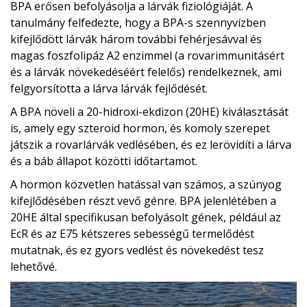
BPA erősen befolyásolja a lárvák fiziológiáját. A
tanulmány felfedezte, hogy a BPA-s szennyvízben
kifejlődött lárvák három további fehérjesávval és
magas foszfolipáz A2 enzimmel (a rovarimmunitásért
és a lárvák növekedéséért felelős) rendelkeznek, ami
felgyorsította a lárva lárvák fejlődését.
A BPA növeli a 20-hidroxi-ekdizon (20HE) kiválasztását
is, amely egy szteroid hormon, és komoly szerepet
játszik a rovarlárvák vedlésében, és ez lerövidíti a lárva
és a báb állapot közötti időtartamot.
A hormon közvetlen hatással van számos, a szúnyog
kifejlődésében részt vevő génre. BPA jelenlétében a
20HE által specifikusan befolyásolt gének, például az
EcR és az E75 kétszeres sebességű termelődést
mutatnak, és ez gyors vedlést és növekedést tesz
lehetővé.