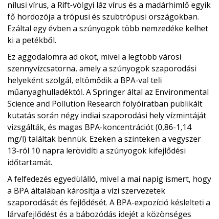
nílusi vírus, a Rift-völgyi láz vírus és a madárhimlő egyik
fő hordozója a trópusi és szubtrópusi országokban.
Ezáltal egy évben a szúnyogok több nemzedéke kelhet
ki a petékből.
Ez aggodalomra ad okot, mivel a legtöbb városi
szennyvízcsatorna, amely a szúnyogok szaporodási
helyeként szolgál, eltömődik a BPA-val teli
műanyaghulladéktól. A Springer által az Environmental
Science and Pollution Research folyóiratban publikált
kutatás során négy indiai szaporodási hely vízmintáját
vizsgálták, és magas BPA-koncentrációt (0,86-1,14
mg/l) találtak bennük. Ezeken a szinteken a vegyszer
13-ról 10 napra lerövidíti a szúnyogok kifejlődési
időtartamát.
A felfedezés egyedülálló, mivel a mai napig ismert, hogy
a BPA általában károsítja a vízi szervezetek
szaporodását és fejlődését. A BPA-expozíció késlelteti a
lárvafejlődést és a bábozódás idejét a közönséges