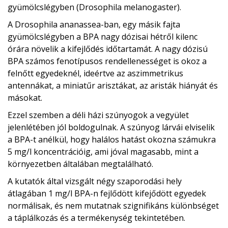
gyümölcslégyben (Drosophila melanogaster).
A Drosophila ananassea-ban, egy másik fajta
gyümölcslégyben a BPA nagy dózisai hétről kilenc
órára növelik a kifejlődés időtartamát. A nagy dózisú
BPA számos fenotípusos rendellenességet is okoz a
felnőtt egyedeknél, ideértve az aszimmetrikus
antennákat, a miniatűr arisztákat, az aristák hiányát és
másokat.
Ezzel szemben a déli házi szúnyogok a vegyület
jelenlétében jól boldogulnak. A szúnyog lárvái elviselik
a BPA-t anélkül, hogy halálos hatást okozna számukra
5 mg/l koncentrációig, ami jóval magasabb, mint a
környezetben általában megtalálható.
A kutatók által vizsgált négy szaporodási hely
átlagában 1 mg/l BPA-n fejlődött kifejődött egyedek
normálisak, és nem mutatnak szignifikáns különbséget
a táplálkozás és a termékenység tekintetében.