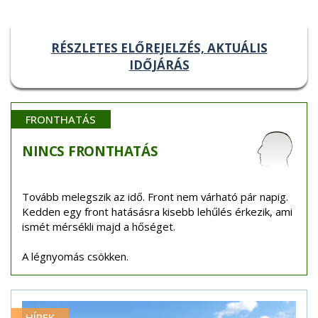
RÉSZLETES ELŐREJELZÉS, AKTUÁLIS
IDŐJÁRÁS
FRONTHATÁS
NINCS
FRONTHATÁS
Tovább melegszik az idő. Front nem várható pár napig.
Kedden egy front hatásásra kisebb lehűlés érkezik, ami
ismét mérsékli majd a hőséget.
A légnyomás csökken.
HÍREK