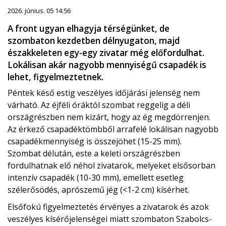
2026. június. 05 14:56
A front ugyan elhagyja térségünket, de
szombaton kezdetben délnyugaton, majd
északkeleten egy-egy zivatar még előfordulhat.
Lokálisan akár nagyobb mennyiségű csapadék is
lehet, figyelmeztetnek.
Péntek késő estig veszélyes időjárási jelenség nem
várható. Az éjféli óráktól szombat reggelig a déli
országrészben nem kizárt, hogy az ég megdörrenjen.
Az érkező csapadéktömbből arrafelé lokálisan nagyobb
csapadékmennyiség is összejöhet (15-25 mm).
Szombat délután, este a keleti országrészben
fordulhatnak elő néhol zivatarok, melyeket elsősorban
intenzív csapadék (10-30 mm), emellett esetleg
szélerősödés, aprószemű jég (<1-2 cm) kísérhet.
Elsőfokú figyelmeztetés érvényes a zivatarok és azok
veszélyes kísérőjelenségei miatt szombaton Szabolcs-