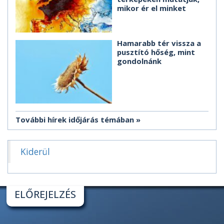
mikor ér el minket
Hamarabb tér vissza a
pusztító hőség, mint
gondolnánk
További hírek időjárás témában
Kiderül
ELŐREJELZÉS