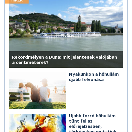
Rekordmélyen a Duna: mit jelentenek valójában
a centiméterek?
Nyakunkon a hőhullám
újabb felvonása
Újabb forró hőhullám
tűnt fel az
előrejelzésben,
térképeken mutatjuk,