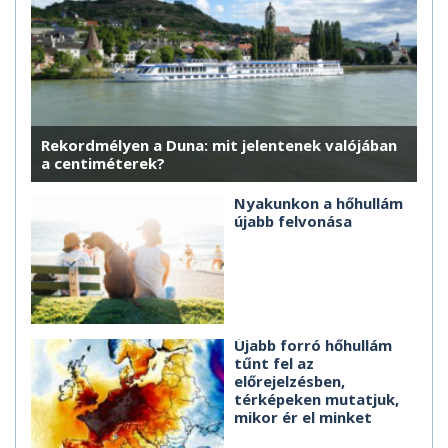
Rekordmélyen a Duna: mit jelentenek valójában
a centiméterek?
Nyakunkon a hőhullám
újabb felvonása
Újabb forró hőhullám
tűnt fel az
előrejelzésben,
térképeken mutatjuk,
mikor ér el minket