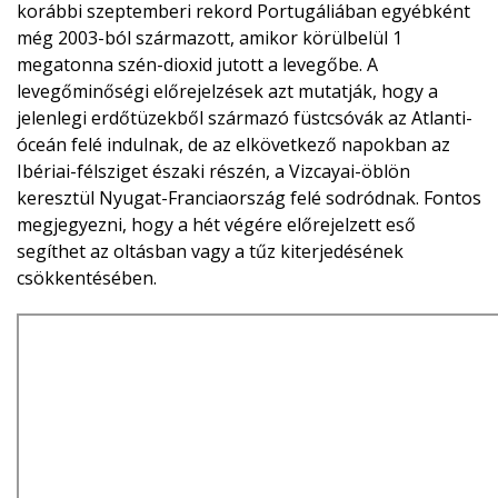
korábbi szeptemberi rekord Portugáliában egyébként
még 2003-ból származott, amikor körülbelül 1
megatonna szén-dioxid jutott a levegőbe. A
levegőminőségi előrejelzések azt mutatják, hogy a
jelenlegi erdőtüzekből származó füstcsóvák az Atlanti-
óceán felé indulnak, de az elkövetkező napokban az
Ibériai-félsziget északi részén, a Vizcayai-öblön
keresztül Nyugat-Franciaország felé sodródnak. Fontos
megjegyezni, hogy a hét végére előrejelzett eső
segíthet az oltásban vagy a tűz kiterjedésének
csökkentésében.