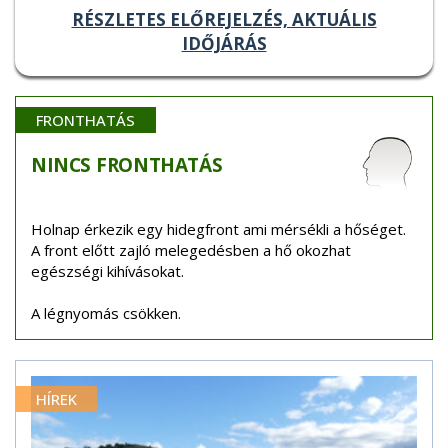
RÉSZLETES ELŐREJELZÉS, AKTUÁLIS
IDŐJÁRÁS
FRONTHATÁS
NINCS
FRONTHATÁS
Holnap érkezik egy hidegfront ami mérsékli a hőséget.
A front előtt zajló melegedésben a hő okozhat
egészségi kihívásokat.
A légnyomás csökken.
HÍREK