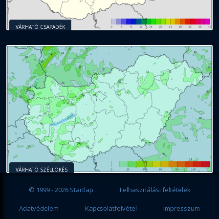
VÁRHATÓ CSAPADÉK
VÁRHATÓ SZÉLLÖKÉS
© 1999 - 2026 Startlap
Felhasználási feltételek
Adatvédelem
Kapcsolatfelvétel
Impresszum