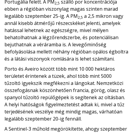
Portugália felett. A PM
szálló por koncentrációja
2,5
ebben a régióban viszonylag magas szinten marad
legalább szeptember 25-ig. A PM
a 2,5 mikron vagy
2,5
annál kisebb átmérőjű részecskéket jelenti, amelyek
hatással lehetnek az egészségre, mivel mélyen
behatolhatnak a légzőrendszerbe, és potenciálisan
bejuthatnak a véráramba is. A levegőminőség
befolyásolása mellett néhány régióban opálos égboltra
és a látási viszonyok romlására is lehet számítani.
Porto és Aveiro között több mint 10 000 hektáros
területet érintenek a tüzek, ahol több mint 5000
tűzoltó igyekszik megfékezni a lángokat. Nemzetközi
összefogásnak köszönhetően francia, görög, olasz és
spanyol tűzoltó repülőgépek is segítenek az oltásban.
A helyi hatóságok figyelmeztetést adtak ki, mivel a tűz
terjedésének veszélye még mindig magas, várhatóan
legalább szeptember 20-ig fennáll.
A Sentinel-3 műhold megörökítette, ahogy szeptember