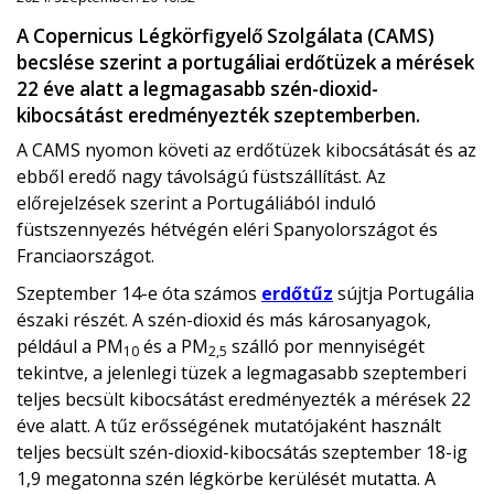
A Copernicus Légkörfigyelő Szolgálata (CAMS)
becslése szerint a portugáliai erdőtüzek a mérések
22 éve alatt a legmagasabb szén-dioxid-
kibocsátást eredményezték szeptemberben.
A CAMS nyomon követi az erdőtüzek kibocsátását és az
ebből eredő nagy távolságú füstszállítást. Az
előrejelzések szerint a Portugáliából induló
füstszennyezés hétvégén eléri Spanyolországot és
Franciaországot.
Szeptember 14-e óta számos
erdőtűz
sújtja Portugália
északi részét. A szén-dioxid és más károsanyagok,
például a PM
és a PM
szálló por mennyiségét
10
2,5
tekintve, a jelenlegi tüzek a legmagasabb szeptemberi
teljes becsült kibocsátást eredményezték a mérések 22
éve alatt. A tűz erősségének mutatójaként használt
teljes becsült szén-dioxid-kibocsátás szeptember 18-ig
1,9 megatonna szén légkörbe kerülését mutatta. A