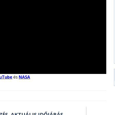
uTube
és
NASA
ZÉS, AKTUÁLIS IDŐJÁRÁS