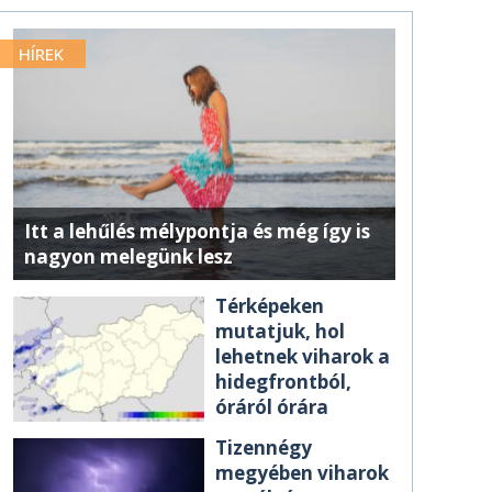
HÍREK
Itt a lehűlés mélypontja és még így is
nagyon melegünk lesz
Térképeken
mutatjuk, hol
lehetnek viharok a
hidegfrontból,
óráról órára
Tizennégy
megyében viharok