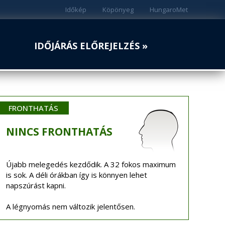
Időkép
Köpönyeg
HungaroMet
IDŐJÁRÁS ELŐREJELZÉS »
FRONTHATÁS
NINCS
FRONTHATÁS
Újabb melegedés kezdődik. A 32 fokos maximum
is sok. A déli órákban így is könnyen lehet
napszúrást kapni.
A légnyomás nem változik jelentősen.