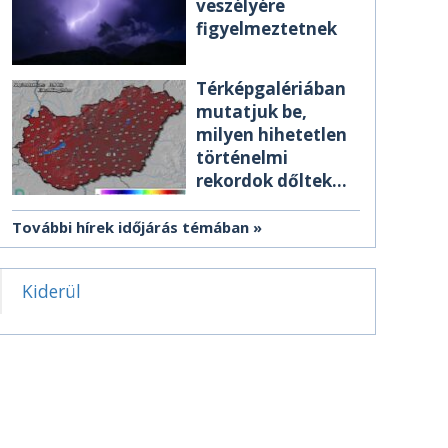
veszélyére
figyelmeztetnek
Térképgalériában
mutatjuk be,
milyen hihetetlen
történelmi
rekordok dőltek
meg csütörtökön
További hírek időjárás témában
Kiderül