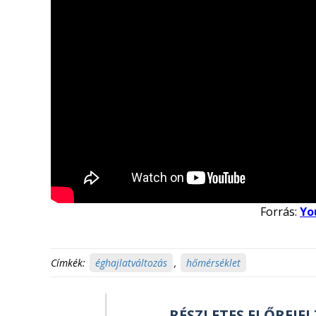
Forrás:
Yo
Címkék:
éghajlatváltozás
,
hőmérséklet
RÉSZLETES ELŐREJEL