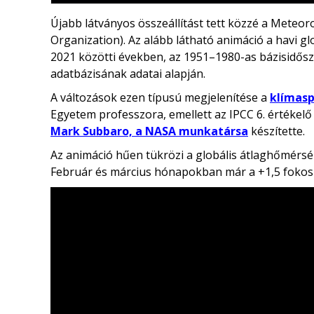
Újabb látványos összeállítást tett közzé a Meteo
Organization). Az alább látható animáció a havi gl
2021 közötti években, az 1951–1980-as bázisidős
adatbázisának adatai alapján.
A változások ezen típusú megjelenítése a
klímasp
Egyetem professzora, emellett az IPCC 6. értékelő
Mark Subbaro, a NASA munkatársa
készítette.
Az animáció hűen tükrözi a globális átlaghőmérsé
Február és március hónapokban már a +1,5 fokos a