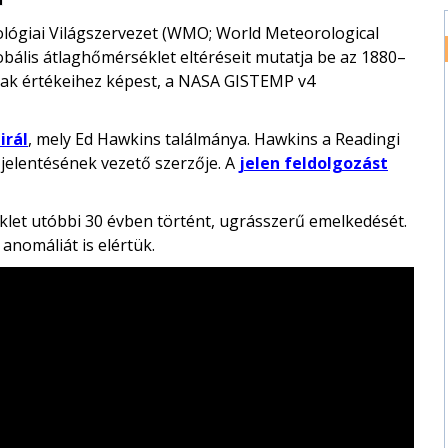
rológiai Világszervezet (WMO; World Meteorological
obális átlaghőmérséklet eltéréseit mutatja be az 1880–
zak értékeihez képest, a NASA GISTEMP v4
irál
, mely Ed Hawkins találmánya. Hawkins a Readingi
 jelentésének vezető szerzője. A
jelen feldolgozást
klet utóbbi 30 évben történt, ugrásszerű emelkedését.
nomáliát is elértük.