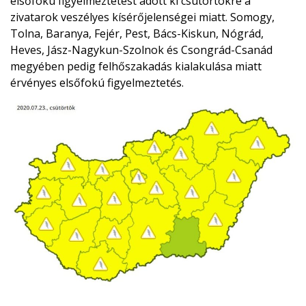
elsőfokú figyelmeztetést adott ki csütörtökre a
zivatarok veszélyes kísérőjelenségei miatt. Somogy,
Tolna, Baranya, Fejér, Pest, Bács-Kiskun, Nógrád,
Heves, Jász-Nagykun-Szolnok és Csongrád-Csanád
megyében pedig felhőszakadás kialakulása miatt
érvényes elsőfokú figyelmeztetés.