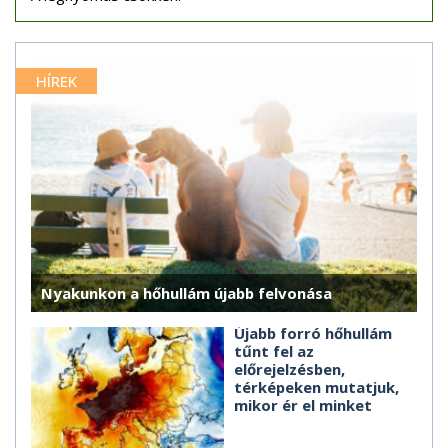
HÍREK
Nyakunkon a hőhullám újabb felvonása
Újabb forró hőhullám
tűnt fel az
előrejelzésben,
térképeken mutatjuk,
mikor ér el minket