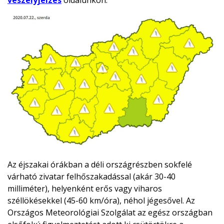
veszélyjelzés
oldalunkon.
Az éjszakai órákban a déli országrészben sokfelé
várható zivatar felhőszakadással (akár 30-40
milliméter), helyenként erős vagy viharos
széllökésekkel (45-60 km/óra), néhol jégesővel. Az
Országos Meteorológiai Szolgálat az egész országban