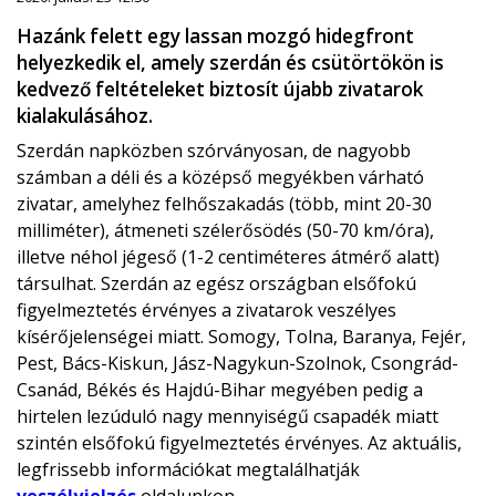
Hazánk felett egy lassan mozgó hidegfront
helyezkedik el, amely szerdán és csütörtökön is
kedvező feltételeket biztosít újabb zivatarok
kialakulásához.
Szerdán napközben szórványosan, de nagyobb
számban a déli és a középső megyékben várható
zivatar, amelyhez felhőszakadás (több, mint 20-30
milliméter), átmeneti szélerősödés (50-70 km/óra),
illetve néhol jégeső (1-2 centiméteres átmérő alatt)
társulhat. Szerdán az egész országban elsőfokú
figyelmeztetés érvényes a zivatarok veszélyes
kísérőjelenségei miatt. Somogy, Tolna, Baranya, Fejér,
Pest, Bács-Kiskun, Jász-Nagykun-Szolnok, Csongrád-
Csanád, Békés és Hajdú-Bihar megyében pedig a
hirtelen lezúduló nagy mennyiségű csapadék miatt
szintén elsőfokú figyelmeztetés érvényes. Az aktuális,
legfrissebb információkat megtalálhatják