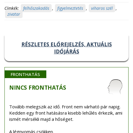
Címkék:
felhőszakadás
,
figyelmeztetés
,
viharos szél
,
zivatar
RÉSZLETES ELŐREJELZÉS, AKTUÁLIS
IDŐJÁRÁS
FRONTHATÁS
NINCS
FRONTHATÁS
Tovább melegszik az idő. Front nem várható pár napig.
Kedden egy front hatásásra kisebb lehűlés érkezik, ami
ismét mérsékli majd a hőséget.
A légnyomás csökken.