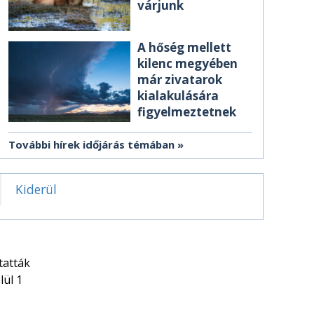
várjunk
A hőség mellett
kilenc megyében
már zivatarok
kialakulására
figyelmeztetnek
További hírek időjárás témában
Kiderül
tatták
lül 1