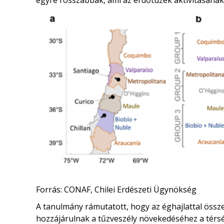
egyre rosszabbak, ami az erdőtüzek aktivitásának
Forrás: CONAF, Chilei Erdészeti Ügynökség
A tanulmány rámutatott, hogy az éghajlattal öss
hozzájárulnak a tűzveszély növekedéséhez a térsé