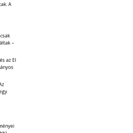
ak. A
mcsak
áltak –
és az El
mányos
Az
 egy
lményei