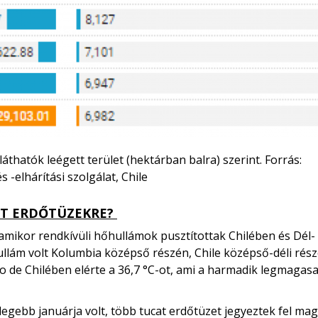
láthatók leégett terület (hektárban balra) szerint. Forrás:
-elhárítási szolgálat, Chile
ZT ERDŐTÜZEKRE?
amikor rendkívüli hőhullámok pusztítottak Chilében és Dél-
ullám volt Kolumbia középső részén, Chile középső-déli rés
 de Chilében elérte a 36,7 °C-ot, ami a harmadik legmagas
egebb januárja volt, több tucat erdőtüzet jegyeztek fel ma