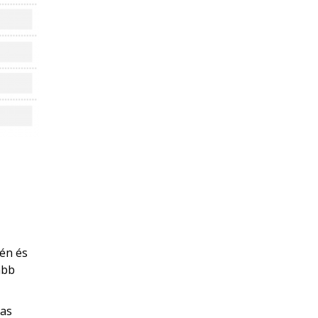
zén és
abb
gas