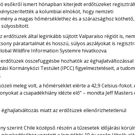
 esőkről ismert hónapban kiterjedt erdőtüzeket regisztrált
kényszerítették a kolumbiai elnököt, hogy nemzeti
esemény a magas hőmérséklethez és a szárazsághoz köthető,
 súlyosbított.
erdőtüzek által leginkább sújtott Valparaíso régiót is, ne
ny páratartalmat és hosszú, súlyos aszályokat is regisztr
lobal Wildfire Information Systemre hivatkozva.
i erdőtüzek összefüggésbe hozhatók az éghajlatváltozással 
ozási Kormányközi Testület (IPCC) figyelmeztetéseit, a tudo
.
zeli meleg volt, a hőmérséklet elérte a 42,9 Celsius-fokot. 
zonyokat a csapadékhiány idézte elő” – mondta Jeff Masters
 éghajlatváltozás miatt az erdőtüzek ellenőrizhetetlenül
y szerint Chile középső részén a tűzesetek időjárási körü