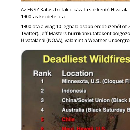
Az ENSZ Katasztrófakockázat-csökkentő Hivatala (
1900-as kezdete óta.
1900 óta a világ 10 leghalálosabb erdőtüzéből öt 
Twitter). Jeff Masters hurrikánkutatóként dolgoz
Hivatalánál (NOAA), valamint a Weather Undergrou