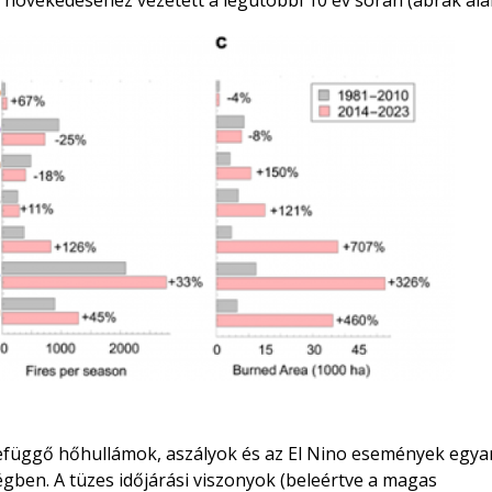
 növekedéséhez vezetett a legutóbbi 10 év során (ábrák alá
zefüggő hőhullámok, aszályok és az El Nino események egya
gben. A tüzes időjárási viszonyok (beleértve a magas