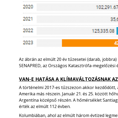
Az ábrán az elmúlt 20 év tűzesetei (darab, jobbra) 
SENAPRED, az Országos Katasztrófa-megelőzési és 
VAN-E HATÁSA A KLÍMAVÁLTOZÁSNAK A
A történelmi 2017-es tűzszezon akkor kezdődött, 
Amerika más részein. Január 21. és 25. között hőh
Argentína középső részén. A hőmérséklet Santiago
érték az elmúlt 112 évben.
Kolumbiában, ahol az elmúlt három évtized legmel