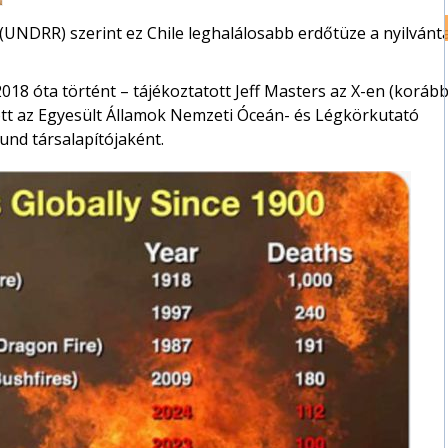
UNDRR) szerint ez Chile leghalálosabb erdőtüze a nyilvánt
2018 óta történt – tájékoztatott Jeff Masters az X-en (koráb
ott az Egyesült Államok Nemzeti Óceán- és Légkörkutató
nd társalapítójaként.