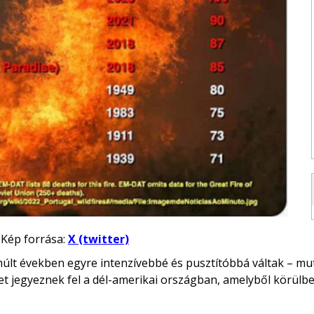
. Kép forrása:
X (twitter)
últ években egyre intenzívebbé és pusztítóbbá váltak – mu
et jegyeznek fel a dél-amerikai országban, amelyből körülbe