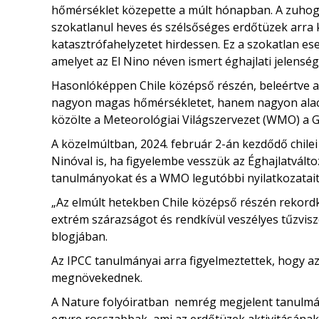
hőmérséklet közepette a múlt hónapban. A zuhogó
szokatlanul heves és szélsőséges erdőtüzek arra 
katasztrófahelyzetet hirdessen. Ez a szokatlan 
amelyet az El Nino néven ismert éghajlati jelenség
Hasonlóképpen Chile középső részén, beleértve az 
nagyon magas hőmérsékletet, hanem nagyon alacso
közölte a Meteorológiai Világszervezet (WMO) a G
A közelmúltban, 2024. február 2-án kezdődő chile
Ninóval is, ha figyelembe vesszük az Éghajlatvált
tanulmányokat és a WMO legutóbbi nyilatkozatait
„Az elmúlt hetekben Chile középső részén rekordkö
extrém szárazságot és rendkívül veszélyes tűzvis
blogjában.
Az IPCC tanulmányai arra figyelmeztettek, hogy az
megnövekednek.
A Nature folyóiratban nemrég megjelent tanulmán