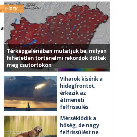
HÍREK
artás
ban
Térképgalériában mutatjuk be, milyen
hihetetlen történelmi rekordok dőltek
meg csütörtökön
Viharok kísérik a
hidegfrontot,
érkezik az
átmeneti
felfrissülés
Mérséklődik a
hőség, de nagy
felfrissülést ne