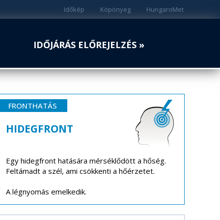
Időkép
Köpönyeg
HungaroMet
IDŐJÁRÁS ELŐREJELZÉS »
FRONTHATÁS
HIDEGFRONT
Egy hidegfront hatására mérséklődött a hőség.
Feltámadt a szél, ami csökkenti a hőérzetet.
A légnyomás emelkedik.