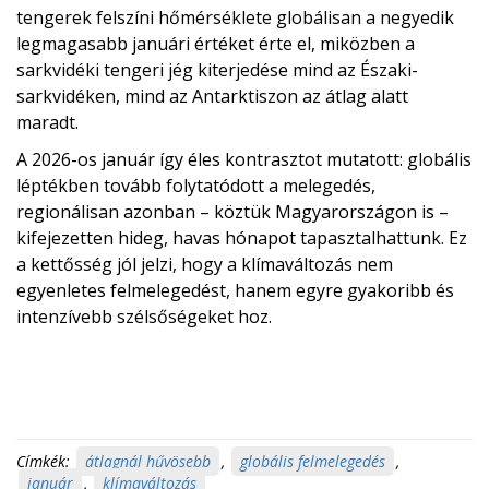
tengerek felszíni hőmérséklete globálisan a negyedik
legmagasabb januári értéket érte el, miközben a
sarkvidéki tengeri jég kiterjedése mind az Északi-
sarkvidéken, mind az Antarktiszon az átlag alatt
maradt.
A 2026-os január így éles kontrasztot mutatott: globális
léptékben tovább folytatódott a melegedés,
regionálisan azonban – köztük Magyarországon is –
kifejezetten hideg, havas hónapot tapasztalhattunk. Ez
a kettősség jól jelzi, hogy a klímaváltozás nem
egyenletes felmelegedést, hanem egyre gyakoribb és
intenzívebb szélsőségeket hoz.
Címkék:
átlagnál hűvösebb
,
globális felmelegedés
,
január
,
klímaváltozás