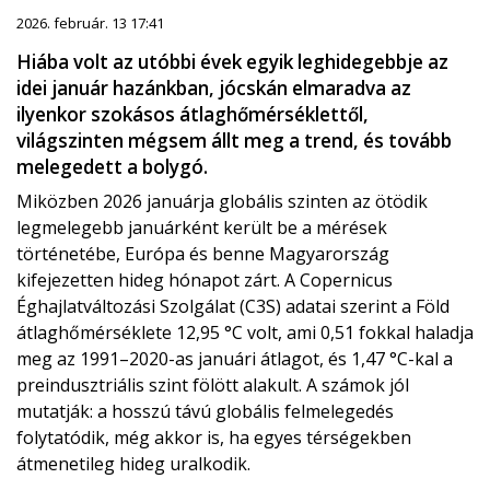
2026. február. 13 17:41
Hiába volt az utóbbi évek egyik leghidegebbje az
idei január hazánkban, jócskán elmaradva az
ilyenkor szokásos átlaghőmérséklettől,
világszinten mégsem állt meg a trend, és tovább
melegedett a bolygó.
Miközben 2026 januárja globális szinten az ötödik
legmelegebb januárként került be a mérések
történetébe, Európa és benne Magyarország
kifejezetten hideg hónapot zárt. A Copernicus
Éghajlatváltozási Szolgálat (C3S) adatai szerint a Föld
átlaghőmérséklete 12,95 °C volt, ami 0,51 fokkal haladja
meg az 1991–2020-as januári átlagot, és 1,47 °C-kal a
preindusztriális szint fölött alakult. A számok jól
mutatják: a hosszú távú globális felmelegedés
folytatódik, még akkor is, ha egyes térségekben
átmenetileg hideg uralkodik.