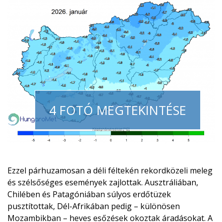
4 FOTÓ MEGTEKINTÉSE
Ezzel párhuzamosan a déli féltekén rekordközeli meleg
és szélsőséges események zajlottak. Ausztráliában,
Chilében és Patagóniában súlyos erdőtüzek
pusztítottak, Dél-Afrikában pedig – különösen
Mozambikban – heves esőzések okoztak áradásokat. A