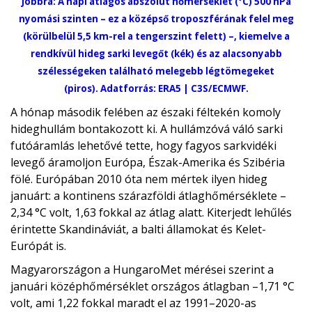
Jobbra: A napi átlagos abszolút hőmérséklet (°C) 500 hPa
nyomási szinten – ez a középső troposzférának felel meg
(körülbelül 5,5 km-rel a tengerszint felett) –, kiemelve a
rendkívül hideg sarki levegőt (kék) és az alacsonyabb
szélességeken található melegebb légtömegeket
(piros). Adatforrás: ERA5 | C3S/ECMWF.
A hónap második felében az északi féltekén komoly
hideghullám bontakozott ki. A hullámzóvá váló sarki
futóáramlás lehetővé tette, hogy fagyos sarkvidéki
levegő áramoljon Európa, Észak-Amerika és Szibéria
fölé. Európában 2010 óta nem mértek ilyen hideg
januárt: a kontinens szárazföldi átlaghőmérséklete –
2,34 °C volt, 1,63 fokkal az átlag alatt. Kiterjedt lehűlés
érintette Skandináviát, a balti államokat és Kelet-
Európát is.
Magyarországon a HungaroMet mérései szerint a
januári középhőmérséklet országos átlagban –1,71 °C
volt, ami 1,22 fokkal maradt el az 1991–2020-as