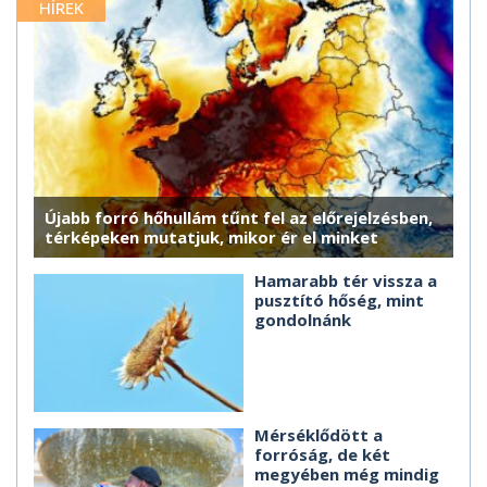
HÍREK
Újabb forró hőhullám tűnt fel az előrejelzésben,
térképeken mutatjuk, mikor ér el minket
Hamarabb tér vissza a
pusztító hőség, mint
gondolnánk
Mérséklődött a
forróság, de két
megyében még mindig