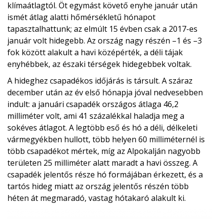
klímaátlagtól. Öt egymást követő enyhe január után
ismét átlag alatti hőmérsékletű hónapot
tapasztalhattunk; az elmúlt 15 évben csak a 2017-es
január volt hidegebb. Az ország nagy részén –1 és –3
fok között alakult a havi középérték, a déli tájak
enyhébbek, az északi térségek hidegebbek voltak.
A hideghez csapadékos időjárás is társult. A száraz
december után az év első hónapja jóval nedvesebben
indult: a januári csapadék országos átlaga 46,2
milliméter volt, ami 41 százalékkal haladja meg a
sokéves átlagot. A legtöbb eső és hó a déli, délkeleti
vármegyékben hullott, több helyen 60 milliméternél is
több csapadékot mértek, míg az Alpokalján nagyobb
területen 25 milliméter alatt maradt a havi összeg. A
csapadék jelentős része hó formájában érkezett, és a
tartós hideg miatt az ország jelentős részén több
héten át megmaradó, vastag hótakaró alakult ki.