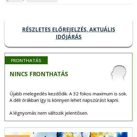
RÉSZLETES ELŐREJELZÉS, AKTUÁLIS
IDŐJÁRÁS
FRONTHATÁS
NINCS
FRONTHATÁS
Újabb melegedés kezdődik. A 32 fokos maximum is sok.
A déli órákban így is könnyen lehet napszúrást kapni.
A légnyomás nem változik jelentősen.