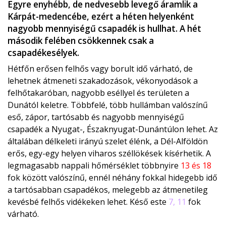
Egyre enyhébb, de nedvesebb levegő áramlik a
Kárpát-medencébe, ezért a héten helyenként
nagyobb mennyiségű csapadék is hullhat. A hét
második felében csökkennek csak a
csapadékesélyek.
Hétfőn erősen felhős vagy borult idő várható, de
lehetnek átmeneti szakadozások, vékonyodások a
felhőtakaróban, nagyobb eséllyel és területen a
Dunától keletre. Többfelé, több hullámban valószínű
eső, zápor, tartósabb és nagyobb mennyiségű
csapadék a Nyugat-, Északnyugat-Dunántúlon lehet. Az
általában délkeleti irányú szelet élénk, a Dél-Alföldön
erős, egy-egy helyen viharos széllökések kísérhetik. A
legmagasabb nappali hőmérséklet többnyire
13 és 18
fok között valószínű, ennél néhány fokkal hidegebb idő
a tartósabban csapadékos, melegebb az átmenetileg
kevésbé felhős vidékeken lehet. Késő este
7, 11
fok
várható.