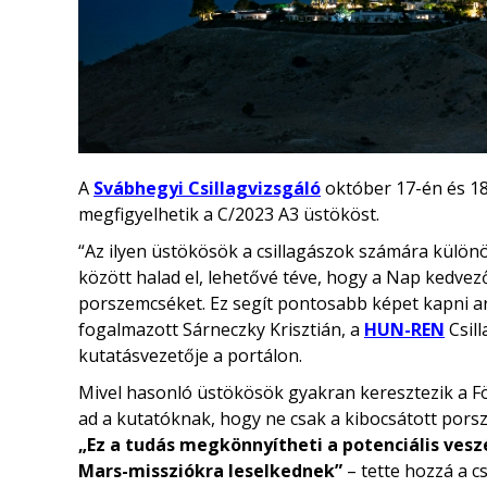
A
Svábhegyi Csillagvizsgáló
október 17-én és 1
megfigyelhetik a C/2023 A3 üstököst.
“Az ilyen üstökösök a csillagászok számára külön
között halad el, lehetővé téve, hogy a Nap kedve
porszemcséket. Ez segít pontosabb képet kapni arr
fogalmazott Sárneczky Krisztián, a
HUN-REN
Csil
kutatásvezetője a portálon.
Mivel hasonló üstökösök gyakran keresztezik a Föl
ad a kutatóknak, hogy ne csak a kibocsátott por
„Ez a tudás megkönnyítheti a potenciális vesz
Mars-missziókra leselkednek”
– tette hozzá a cs