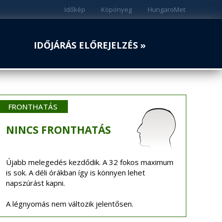
Időkép
Köpönyeg
HungaroMet
IDŐJÁRÁS ELŐREJELZÉS »
FRONTHATÁS
NINCS
FRONTHATÁS
Újabb melegedés kezdődik. A 32 fokos maximum
is sok. A déli órákban így is könnyen lehet
napszúrást kapni.
A légnyomás nem változik jelentősen.