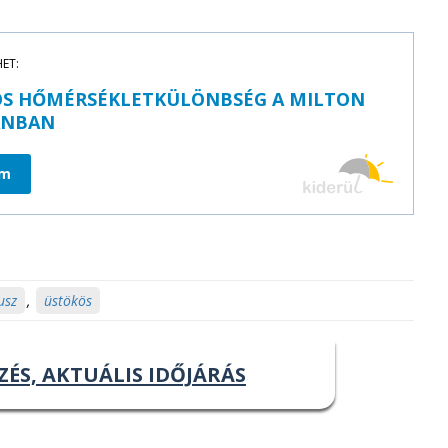
HET:
OS HŐMÉRSÉKLETKÜLÖNBSÉG A MILTON
ÁNBAN
om
usz
,
üstökös
ZÉS, AKTUÁLIS IDŐJÁRÁS