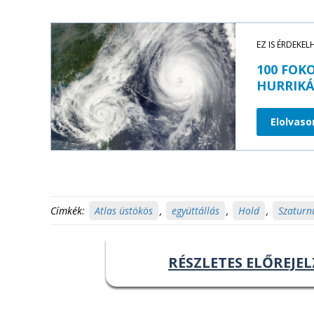
EZ IS ÉRDEKEL
100 FOK
HURRIK
Elolvas
Címkék:
Atlas üstökös
,
együttállás
,
Hold
,
Szaturn
RÉSZLETES ELŐREJEL