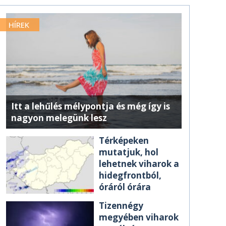
HÍREK
Itt a lehűlés mélypontja és még így is
nagyon melegünk lesz
Térképeken
mutatjuk, hol
lehetnek viharok a
hidegfrontból,
óráról órára
Tizennégy
megyében viharok