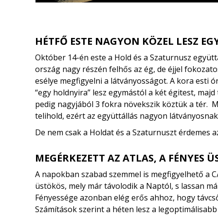
HÉTFŐ ESTE NAGYON KÖZEL LESZ EG
Október 14-én este a Hold és a Szaturnusz együt
ország nagy részén felhős az ég, de éjjel fokozato
esélye megfigyelni a látványosságot. A kora esti 
“egy holdnyira” lesz egymástól a két égitest, majd 
pedig nagyjából 3 fokra növekszik köztük a tér. M
telihold, ezért az együttállás nagyon látványosnak
De nem csak a Holdat és a Szaturnuszt érdemes az
MEGÉRKEZETT AZ ATLAS, A FÉNYES 
A napokban szabad szemmel is megfigyelhető a C
üstökös, mely már távolodik a Naptól, s lassan már 
Fényessége azonban elég erős ahhoz, hogy távcső 
Számítások szerint a héten lesz a legoptimálisabb