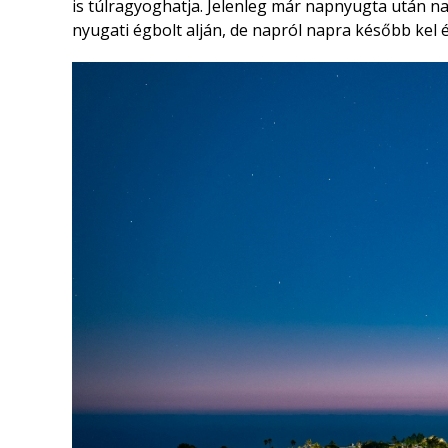
is túlragyoghatja. Jelenleg már napnyugta után nag
nyugati égbolt alján, de napról napra később kel