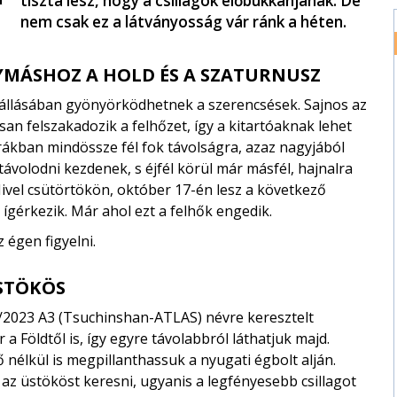
tiszta lesz, hogy a csillagok előbukkanjanak. De
nem csak ez a látványosság vár ránk a héten.
YMÁSHOZ A HOLD ÉS A SZATURNUSZ
tállásában gyönyörködhetnek a szerencsések. Sajnos az
san felszakadozik a felhőzet, így a kitartóaknak lehet
órákban mindössze fél fok távolságra, azaz nagyjából
távolodni kezdenek, s éjfél körül már másfél, hajnalra
ivel csütörtökön, október 17-én lesz a következő
 ígérkezik. Már ahol ezt a felhők engedik.
 égen figyelni.
ÜSTÖKÖS
/2023 A3 (Tsuchinshan-ATLAS) névre keresztelt
a Földtől is, így egyre távolabbról láthatjuk majd.
nélkül is megpillanthassuk a nyugati égbolt alján.
 az üstököst keresni, ugyanis a legfényesebb csillagot