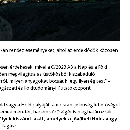
8-án rendez eseményeket, ahol az érdeklődők közösen
ösen érdekesek, mivel a C/2023 A3 a Nap és a Föld
zően megvilágítsa az üstökösből kiszabaduló
ól, milyen anyagokat bocsát ki egy ilyen égitest” –
lagászati és Földtudományi Kutatóközpont
d vagy a Hold pályáját, a mostani jelenség lehetőséget
szemek méretét, hanem sűrűségét is meghatározzák.
élyek kiszámítását, amelyek a jövőbeli Hold- vagy
illagász.