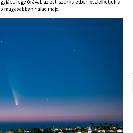
yjából egy órával, az esti szürkületben észlelhetjük a
 és magasabban halad majd.