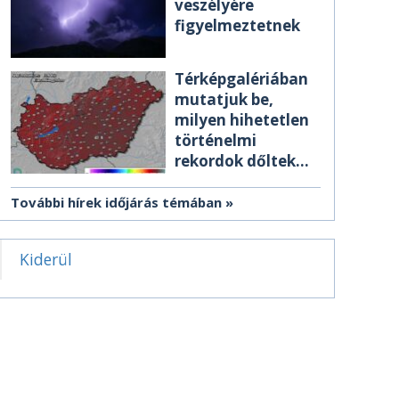
veszélyére
figyelmeztetnek
Térképgalériában
mutatjuk be,
milyen hihetetlen
történelmi
rekordok dőltek
meg csütörtökön
További hírek időjárás témában
Kiderül