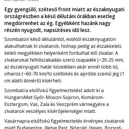
Egy gyengülő, széteső front miatt az északnyugati
országrészben a késő délutáni órákban esetleg
megdörrenhet az ég. Egyébként hazánk nagy
részén nyugodt, napsütéses idő lesz.
Szombaton késő délutántól, estétől északnyugaton
alakulhatnak ki zivatarok, holnap pedig az északkeleti,
keleti megyékben helyenként fordulhat elő zivatar. A
zivatarokat felhőszakadás-szerű csapadék (~20-25 mm,
az északnyugati határ közelében akár ennél több is),
viharos (~60-70 km/h) széllökés és apróbb szemű jég (1
cm alatti átmérő) kísérheti.
Szombatra elsőfokú figyelmeztetést adott ki a
HungaroMet Győr-Moson-Sopron, Komárom-
Esztergom, Vas, Zala és Veszprém vármegyére a
zivatarok veszélyes kísérőjelenségei miatt.
Vasárnapra elsőfokú figyelmeztetés érvényes zivatarok
miatt Budapestre, illetve Pest, Nógrád, Heves, Borsod-