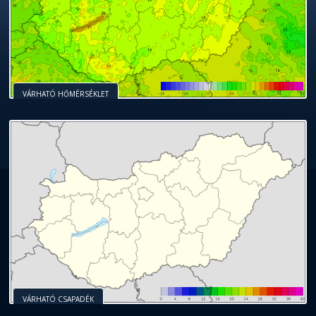
VÁRHATÓ HŐMÉRSÉKLET
VÁRHATÓ CSAPADÉK