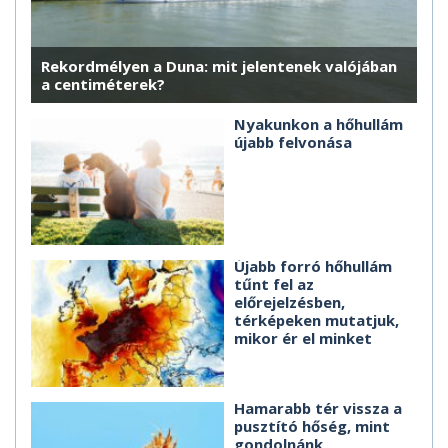
Rekordmélyen a Duna: mit jelentenek valójában
a centiméterek?
Nyakunkon a hőhullám
újabb felvonása
Újabb forró hőhullám
tűnt fel az
előrejelzésben,
térképeken mutatjuk,
mikor ér el minket
Hamarabb tér vissza a
pusztító hőség, mint
gondolnánk