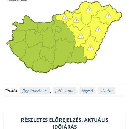
Címkék:
figyelmeztetés
,
futó zápor
,
jégeső
,
zivatar
RÉSZLETES ELŐREJELZÉS, AKTUÁLIS
IDŐJÁRÁS