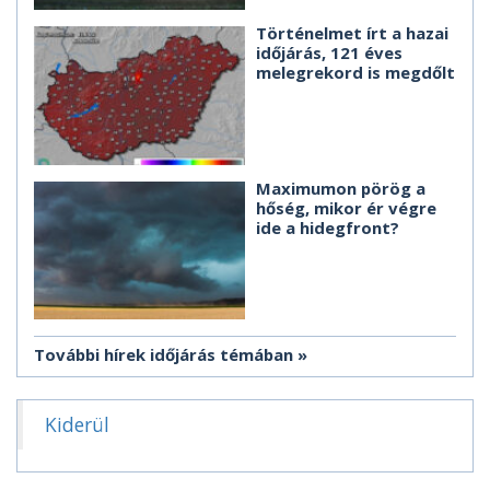
Történelmet írt a hazai
időjárás, 121 éves
melegrekord is megdőlt
Maximumon pörög a
hőség, mikor ér végre
ide a hidegfront?
További hírek időjárás témában
Kiderül