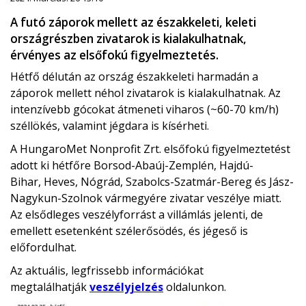
A futó záporok mellett az északkeleti, keleti
országrészben zivatarok is kialakulhatnak,
érvényes az elsőfokú figyelmeztetés.
Hétfő délután az ország északkeleti harmadán a
záporok mellett néhol zivatarok is kialakulhatnak. Az
intenzívebb gócokat átmeneti viharos (~60-70 km/h)
széllökés, valamint jégdara is kísérheti.
A HungaroMet Nonprofit Zrt. elsőfokú figyelmeztetést
adott ki hétfőre
Borsod-Abaúj-Zemplén,
Hajdú-
Bihar,
Heves,
Nógrád,
Szabolcs-Szatmár-Bereg és
Jász-
Nagykun-Szolnok vármegyére
zivatar veszélye miatt.
Az elsődleges veszélyforrást a villámlás jelenti, de
emellett esetenként szélerősödés, és jégeső is
előfordulhat.
Az aktuális, legfrissebb információkat
megtalálhatják
veszélyjelzés
oldalunkon.