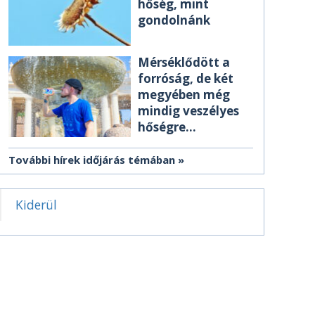
hőség, mint
gondolnánk
Mérséklődött a
forróság, de két
megyében még
mindig veszélyes
hőségre
figyelmeztetnek
További hírek időjárás témában
Kiderül