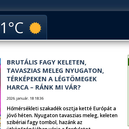
1
BRUTÁLIS FAGY KELETEN,
TAVASZIAS MELEG NYUGATON,
TÉRKÉPEKEN A LÉGTÖMEGEK
HARCA – RÁNK MI VÁR?
2026. január. 18 18:36
Hőmérsékleti szakadék osztja ketté Európát a
jövő héten. Nyugaton tavaszias meleg, keleten
szibériai fagy tombol, hazánk az