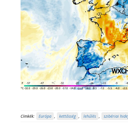
Címkék:
Európa
,
kettősség
,
lehűlés
,
szibériai hide