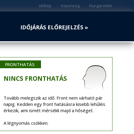
Időkép
Köpönyeg
HungaroMet
IDŐJÁRÁS ELŐREJELZÉS »
FRONTHATÁS
NINCS
FRONTHATÁS
Tovább melegszik az idő. Front nem várható pár
napig. Kedden egy front hatásásra kisebb lehűlés
érkezik, ami ismét mérsékli majd a hőséget.
A légnyomás csökken.