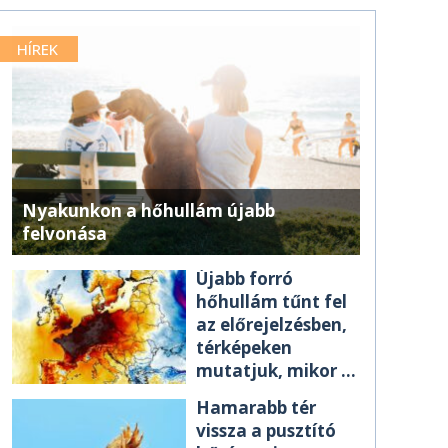
HÍREK
Nyakunkon a hőhullám újabb
felvonása
Újabb forró
hőhullám tűnt fel
az előrejelzésben,
térképeken
mutatjuk, mikor ér
el minket
Hamarabb tér
vissza a pusztító