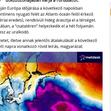
ütközőzónájában várja a fordulatot.
apján Európa időjárása a következő napokban
tinens nyugati felét az Atlanti-óceán felől érkező
riai eredetű, rendkívüli hideg árasztja el a térséget.
an, a “csatatéren” helyezkedik el a hét folyamán.
esz az uralkodó.
zetet, illetve annak jelentős átalakulását a következő
tt napra vonatkozó rövid leírás, magyarázat.