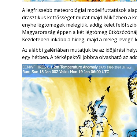
A legfrissebb meteorológiai modellfuttatások al
drasztikus kettősséget mutat majd. Miközben a kon
enyhe légtömegek melegítik, addig kelet felől szibé
Magyarország éppen a két légtömeg ütközőzónájáb
Kezdeteben inkább a hideg, majd a meleg levegő l
Az alábbi galériában mutatjuk be az időjárási hely
egy hétben. A térképektől jobbra olvasható az ado