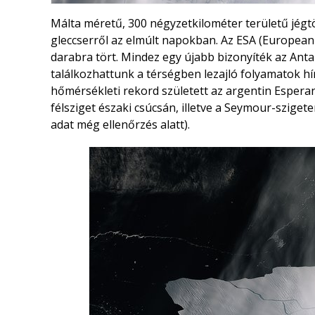
Málta méretű, 300 négyzetkilométer területű jégtö
gleccserről az elmúlt napokban. Az ESA (European 
darabra tört. Mindez egy újabb bizonyíték az An
találkozhattunk a térségben lezajló folyamatok hír
hőmérsékleti rekord született az argentin Esperan
félsziget északi csúcsán, illetve a Seymour-sziget
adat még ellenőrzés alatt).