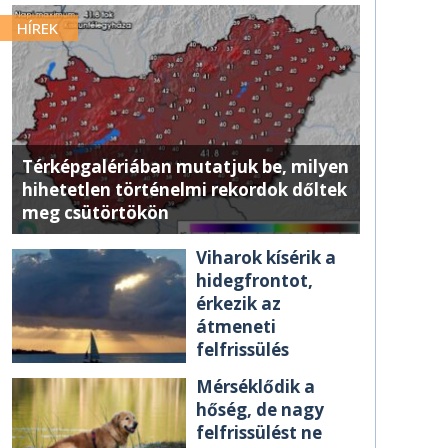
HÍREK
Térképgalériában mutatjuk be, milyen
hihetetlen történelmi rekordok dőltek
meg csütörtökön
Viharok kísérik a
hidegfrontot,
érkezik az
átmeneti
felfrissülés
Mérséklődik a
hőség, de nagy
felfrissülést ne