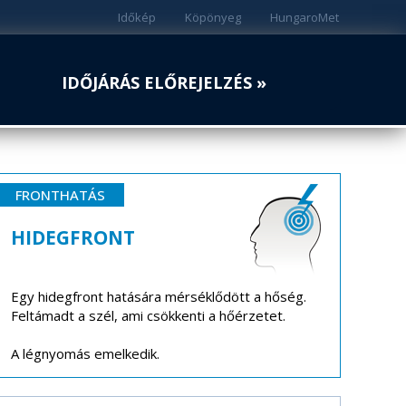
Időkép
Köpönyeg
HungaroMet
IDŐJÁRÁS ELŐREJELZÉS »
FRONTHATÁS
HIDEGFRONT
Egy hidegfront hatására mérséklődött a hőség.
Feltámadt a szél, ami csökkenti a hőérzetet.
A légnyomás emelkedik.