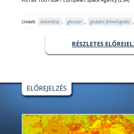
Forrás: YouTube / European Space Agency (ESA)
Címkék:
Antarktisz
,
gleccser
,
globális felmelegedés
RÉSZLETES ELŐREJEL
ELŐREJELZÉS