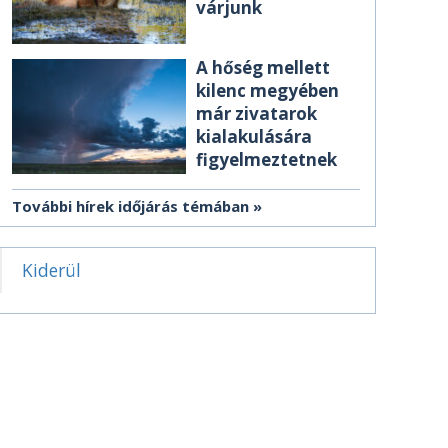
várjunk
A hőség mellett
kilenc megyében
már zivatarok
kialakulására
figyelmeztetnek
További hírek időjárás témában
Kiderül