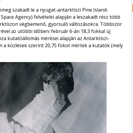
meg szakadt le a nyugat-antarktiszi Pine Island-
Space Agency) felvételei alapján a leszakadt rész több
tarktiszon végbemenő, gyorsuló változásokra. Többször
ével az utóbbi időben: február 6-án 18,3 fokkal új
za kutatóállomás mérései alapján az Antarktiszi-
en a közlések szerint 20,75 fokot mértek a kutatók (mely