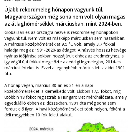
Újabb rekordmeleg hónapon vagyunk túl.
Magyarországon még soha nem volt olyan magas
az átlaghőmérséklet márciusban, mint 2024-ben.
Globálisan és az országra nézve is rekordmeleg hónapokon
vagyunk túl. Nem volt ez másképp márciusban sem hazánkban.
A márciusi középhőmérséklet 9,5 °C volt, amely 3,7 fokkal
haladja meg az 1991-2020-as átlagot. A húsvéti hosszú hétvége
nyárias időjárása sokban hozzájárult ehhez az eredményhez, s
így végül 0,4 fokkal megelőzte az eddigi legmelegbb, 2014-es
márciusi értéket is. Ezzel a legenyhébb március lett az idei 1901
óta.
A hónap végén, március 30-án és 31-én a napi
középhőmérséklet is kiemelkedő volt. Előbbin 17,5 fokot, míg
utóbbin 18 fokot regisztrált a HungaroMet mérőhálózata, amely
egyedülálló ebben az időszakban. 1901 óta még soha sem
fordult elő ilyen. A havi középhőmérséklet több helyen, főként a
déli megyékben 10 fok felett alakult.