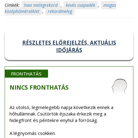
Címkék:
havi melegrekord
,
kevés csapadék
,
magas
középhőmérséklet
,
rekordmeleg
RÉSZLETES ELŐREJELZÉS, AKTUÁLIS
IDŐJÁRÁS
FRONTHATÁS
NINCS
FRONTHATÁS
Az utolsó, legmelegebb napja következik ennek a
hőhullámnak. Csütörtök éjszaka érkezik meg a
hidegfront és péntekre enyhül a forróság.
A légnyomás csökken.