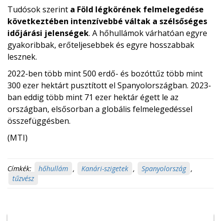
Tudósok szerint
a Föld légkörének felmelegedése
következtében intenzívebbé váltak a szélsőséges
időjárási jelenségek
. A hőhullámok várhatóan egyre
gyakoribbak, erőteljesebbek és egyre hosszabbak
lesznek.
2022-ben több mint 500 erdő- és bozóttűz több mint
300 ezer hektárt pusztított el Spanyolországban. 2023-
ban eddig több mint 71 ezer hektár égett le az
országban, elsősorban a globális felmelegedéssel
összefüggésben.
(MTI)
Címkék:
hőhullám
,
Kanári-szigetek
,
Spanyolország
,
tűzvész