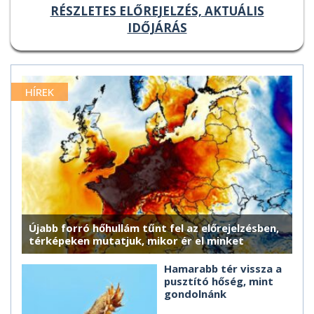
RÉSZLETES ELŐREJELZÉS, AKTUÁLIS
IDŐJÁRÁS
HÍREK
Újabb forró hőhullám tűnt fel az előrejelzésben,
térképeken mutatjuk, mikor ér el minket
Hamarabb tér vissza a
pusztító hőség, mint
gondolnánk