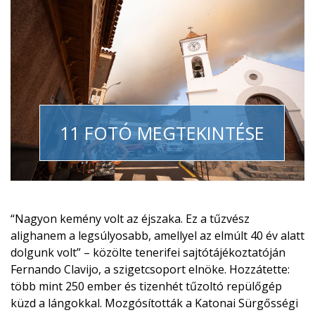
11 FOTÓ MEGTEKINTÉSE
“Nagyon kemény volt az éjszaka. Ez a tűzvész
alighanem a legsúlyosabb, amellyel az elmúlt 40 év alatt
dolgunk volt” – közölte tenerifei sajtótájékoztatóján
Fernando Clavijo, a szigetcsoport elnöke. Hozzátette:
több mint 250 ember és tizenhét tűzoltó repülőgép
küzd a lángokkal. Mozgósították a Katonai Sürgősségi