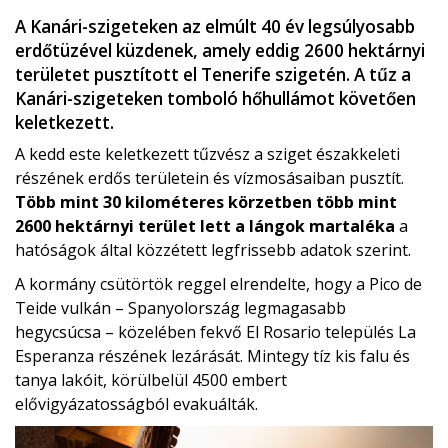
A Kanári-szigeteken az elmúlt 40 év legsúlyosabb
erdőtüzével küzdenek, amely eddig 2600 hektárnyi
területet pusztított el Tenerife szigetén. A tűz a
Kanári-szigeteken tomboló hőhullámot követően
keletkezett.
A kedd este keletkezett tűzvész a sziget északkeleti
részének erdős területein és vízmosásaiban pusztít.
Több mint 30 kilométeres körzetben több mint
2600 hektárnyi terület lett a lángok martaléka
a
hatóságok által közzétett legfrissebb adatok szerint.
A kormány csütörtök reggel elrendelte, hogy a Pico de
Teide vulkán – Spanyolország legmagasabb
hegycsúcsa – közelében fekvő El Rosario település La
Esperanza részének lezárását. Mintegy tíz kis falu és
tanya lakóit, körülbelül 4500 embert
elővigyázatosságból evakuálták.