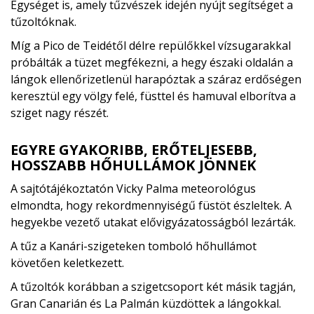
Egységet is, amely tűzvészek idején nyújt segítséget a
tűzoltóknak.
Míg a Pico de Teidétől délre repülőkkel vízsugarakkal
próbálták a tüzet megfékezni, a hegy északi oldalán a
lángok ellenőrizetlenül harapóztak a száraz erdőségen
keresztül egy völgy felé, füsttel és hamuval elborítva a
sziget nagy részét.
EGYRE GYAKORIBB, ERŐTELJESEBB,
HOSSZABB HŐHULLÁMOK JÖNNEK
A sajtótájékoztatón Vicky Palma meteorológus
elmondta, hogy rekordmennyiségű füstöt észleltek. A
hegyekbe vezető utakat elővigyázatosságból lezárták.
A tűz a Kanári-szigeteken tomboló hőhullámot
követően keletkezett.
A tűzoltók korábban a szigetcsoport két másik tagján,
Gran Canarián és La Palmán küzdöttek a lángokkal.