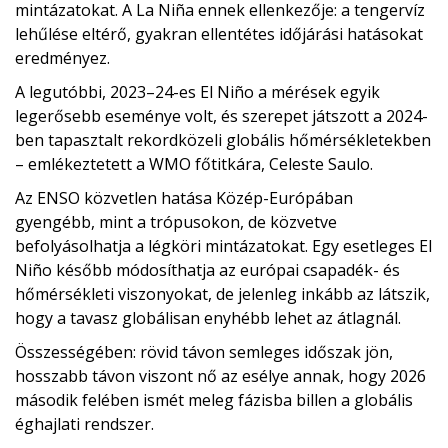
mintázatokat. A La Niña ennek ellenkezője: a tengervíz
lehűlése eltérő, gyakran ellentétes időjárási hatásokat
eredményez.
A legutóbbi, 2023–24-es El Niño a mérések egyik
legerősebb eseménye volt, és szerepet játszott a 2024-
ben tapasztalt rekordközeli globális hőmérsékletekben
– emlékeztetett a WMO főtitkára, Celeste Saulo.
Az ENSO közvetlen hatása Közép-Európában
gyengébb, mint a trópusokon, de közvetve
befolyásolhatja a légköri mintázatokat. Egy esetleges El
Niño később módosíthatja az európai csapadék- és
hőmérsékleti viszonyokat, de jelenleg inkább az látszik,
hogy a tavasz globálisan enyhébb lehet az átlagnál.
Összességében: rövid távon semleges időszak jön,
hosszabb távon viszont nő az esélye annak, hogy 2026
második felében ismét meleg fázisba billen a globális
éghajlati rendszer.