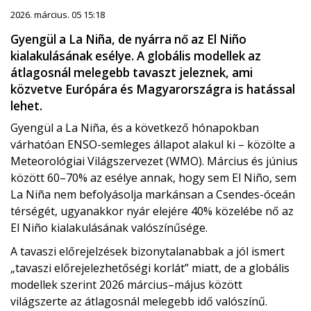
2026. március. 05 15:18
Gyengül a La Niña, de nyárra nő az El Niño
kialakulásának esélye. A globális modellek az
átlagosnál melegebb tavaszt jeleznek, ami
közvetve Európára és Magyarországra is hatással
lehet.
Gyengül a La Niña, és a következő hónapokban
várhatóan ENSO-semleges állapot alakul ki – közölte a
Meteorológiai Világszervezet
(WMO). Március és június
között 60–70% az esélye annak, hogy sem El Niño, sem
La Niña nem befolyásolja markánsan a Csendes-óceán
térségét, ugyanakkor nyár elejére 40% közelébe nő az
El Niño kialakulásának valószínűsége.
A tavaszi előrejelzések bizonytalanabbak a jól ismert
„tavaszi előrejelezhetőségi korlát” miatt, de a globális
modellek szerint 2026 március–május között
világszerte az átlagosnál melegebb idő valószínű.