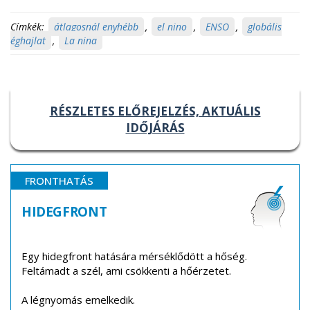
Címkék:
átlagosnál enyhébb
,
el nino
,
ENSO
,
globális
éghajlat
,
La nina
RÉSZLETES ELŐREJELZÉS, AKTUÁLIS
IDŐJÁRÁS
FRONTHATÁS
HIDEGFRONT
Egy hidegfront hatására mérséklődött a hőség.
Feltámadt a szél, ami csökkenti a hőérzetet.
A légnyomás emelkedik.