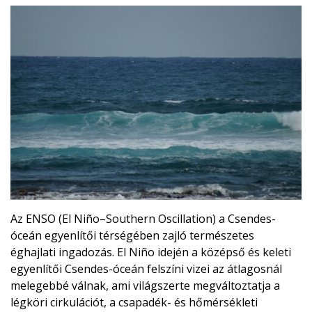
Az ENSO (El Niño–Southern Oscillation) a Csendes-
óceán egyenlítői térségében zajló természetes
éghajlati ingadozás. El Niño idején a középső és keleti
egyenlítői Csendes-óceán felszíni vizei az átlagosnál
melegebbé válnak, ami világszerte megváltoztatja a
légköri cirkulációt, a csapadék- és hőmérsékleti