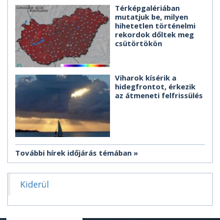
Térképgalériában
mutatjuk be, milyen
hihetetlen történelmi
rekordok dőltek meg
csütörtökön
Viharok kísérik a
hidegfrontot, érkezik
az átmeneti felfrissülés
További hírek időjárás témában
Kiderül