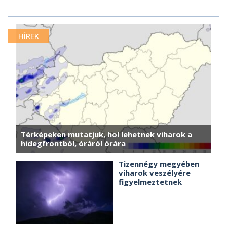
HÍREK
Térképeken mutatjuk, hol lehetnek viharok a
hidegfrontból, óráról órára
Tizennégy megyében
viharok veszélyére
figyelmeztetnek