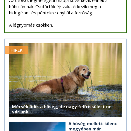
Az utolsó, legmelegebb napja következik ennek a
hőhullámnak. Csütörtök éjszaka érkezik meg a
hidegfront és péntekre enyhül a forróság.
A légnyomás csökken.
HÍREK
Mérséklődik a hőség, de nagy felfrissülést ne
várjunk
A hőség mellett kilenc
megyében már