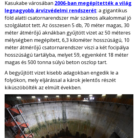
Kasukabe városában
2006-ban megépítették a világ
legnagyobb árvízvédelmi rendszerét
: a gigantikus
föld alatti csatornarendszer már számos alkalommal jó
szolgálatot tett. Az összesen 5 db, 70 méter magas, 30
méter átmérőjű aknákban gyűjtött vizet az 50 méteres
mélységben megépített, 6,3 kilométer hosszúságú, 10
méter átmérőjű csatornarendszer viszi a két focipálya
hosszúságú tartályba, melyet 59, egyenként 18 méter
magas és 500 tonna súlyú beton oszlop tart.
A begyűjtött vizet kisebb adagokban engedik le a
folyókon, mely eljárással a károk jelentős részét
kiküszöbölték az elmúlt években.