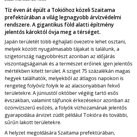
Tíz éven át épült a Tokióhoz közeli Szaitama
prefektúrában a világ legnagyobb árvízvédelmi
rendszere. A gigantikus föld alatti építmény
jelentős károktól óvja meg a térséget.
Japán területét több éghajlati övezetre lehet osztani,
melyek között nyugalmasabb tájakat is találunk, a
szigetország nagyobbrészt azonban az időjárás
viszontagságainak és a természet erőinek igen jelentős
mértékben kitett terület. A sziget 75 százalékán magas
hegyek találhatók, melyekből az átlagos napokon is
rengeteg folyóvíz folyik le az alacsonyabban fekvő
területekre. A júniustól október végéig tartó esős
évszakban, valamint tájfunok érkezésekor azonban az
özönvízszerű esőzés, a folyók vízhozamának jelentős
gyarapodása árvizet zúdít például Tokióra és további,
sűrűn lakott területekre.
A helyzet megoldására Szaitama prefektúrában,