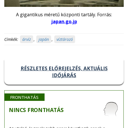
A gigantikus méretű központi tartály. Forrás:
japan.go.jp
Címkék:
árvíz
,
japán
,
víztározó
RÉSZLETES ELŐREJELZÉS, AKTUÁLIS
IDŐJÁRÁS
FRONTHATÁS
NINCS
FRONTHATÁS