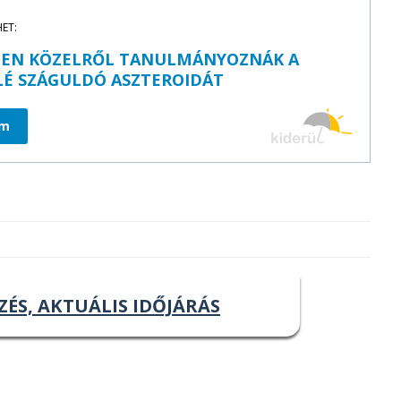
HET:
LEN KÖZELRŐL TANULMÁNYOZNÁK A
LÉ SZÁGULDÓ ASZTEROIDÁT
om
ZÉS, AKTUÁLIS IDŐJÁRÁS