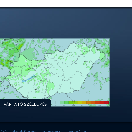
VÁRHATÓ SZÉLLÖKÉS
járási adatok forrása a HungaroMet Nonprofit Zrt.