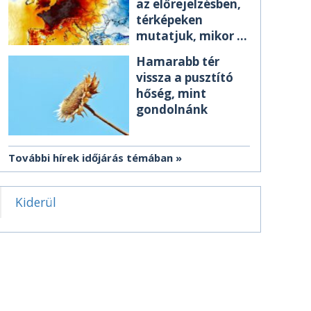
az előrejelzésben,
térképeken
mutatjuk, mikor ér
el minket
Hamarabb tér
vissza a pusztító
hőség, mint
gondolnánk
További hírek időjárás témában
Kiderül