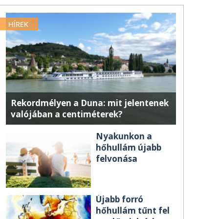
HÍREK
Rekordmélyen a Duna: mit jelentenek
valójában a centiméterek?
Nyakunkon a
hőhullám újabb
felvonása
Újabb forró
hőhullám tűnt fel