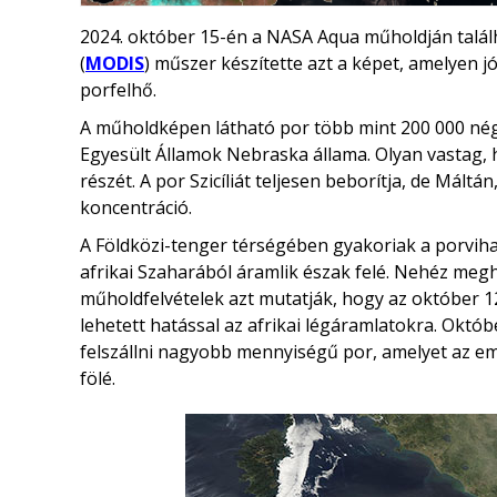
2024. október 15-én a NASA Aqua műholdján talá
(
MODIS
) műszer készítette azt a képet, amelyen jó
porfelhő.
A műholdképen látható por több mint 200 000 nég
Egyesült Államok Nebraska állama. Olyan vastag, h
részét. A por Szicíliát teljesen beborítja, de Mált
koncentráció.
A Földközi-tenger térségében gyakoriak a porvihar
afrikai Szaharából áramlik észak felé. Nehéz megh
műholdfelvételek azt mutatják, hogy az október 12
lehetett hatással az afrikai légáramlatokra. Októ
felszállni nagyobb mennyiségű por, amelyet az emlí
fölé.