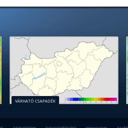
VÁRHATÓ CSAPADÉK
ek
Adatvédelem
Kapcsolatfelvétel
Impresszum
Az idő