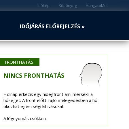
Időkép
Köpönyeg
HungaroMet
IDŐJÁRÁS ELŐREJELZÉS »
FRONTHATÁS
NINCS
FRONTHATÁS
Holnap érkezik egy hidegfront ami mérsékli a
hőséget. A front előtt zajló melegedésben a hő
okozhat egészségi kihívásokat.
A légnyomás csökken.