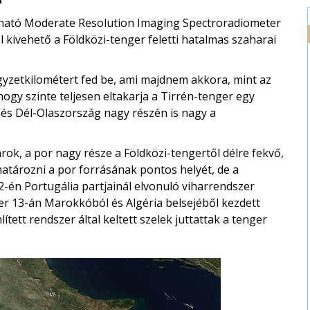
lható Moderate Resolution Imaging Spectroradiometer
l kivehető a Földközi-tenger feletti hatalmas szaharai
yzetkilométert fed be, ami majdnem akkora, mint az
ogy szinte teljesen eltakarja a Tirrén-tenger egy
án,és Dél-Olaszország nagy részén is nagy a
ok, a por nagy része a Földközi-tengertől délre fekvő,
atározni a por forrásának pontos helyét, de a
-én Portugália partjainál elvonuló viharrendszer
ber 13-án Marokkóból és Algéria belsejéből kezdett
tett rendszer által keltett szelek juttattak a tenger