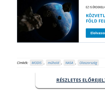
EZ IS ÉRDEKEL
KÖZVET
FÖLD FE
Elolvas
Címkék:
MODIS
,
műhold
,
NASA
,
Olaszország
RÉSZLETES ELŐREJEL