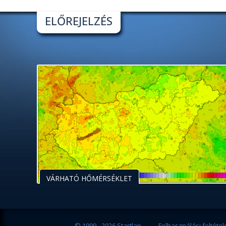
ELŐREJELZÉS
VÁRHATÓ HŐMÉRSÉKLET
© 1999 - 2026 Startlap
Felhasználási feltétel