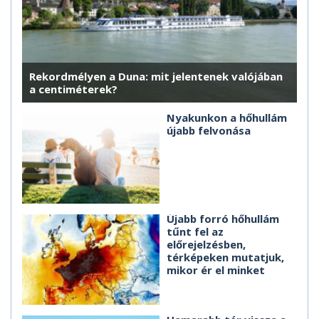
Rekordmélyen a Duna: mit jelentenek valójában
a centiméterek?
Nyakunkon a hőhullám
újabb felvonása
Újabb forró hőhullám
tűnt fel az
előrejelzésben,
térképeken mutatjuk,
mikor ér el minket