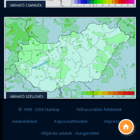
VÁRHATÓ CSAPADÉK
VÁRHATÓ SZÉLLÖKÉS
© 1999 - 2026 Startlap
Felhasználási feltételek
Adatvédelem
Kapcsolatfelvétel
Impresszum

Időjárási adatok - HungaroMet